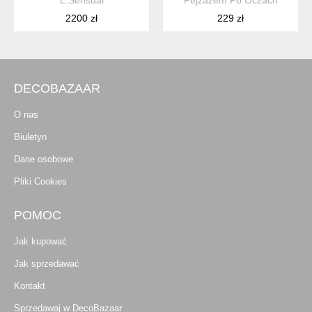
L.Sensual
Pejzażem Po Oczach
2200 zł
229 zł
DECOBAZAAR
O nas
Biuletyn
Dane osobowe
Pliki Cookies
POMOC
Jak kupować
Jak sprzedawać
Kontakt
Sprzedawaj w DecoBazaar