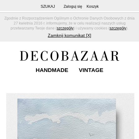
SZUKAJ
Zaloguj się
Koszyk
Zgodnie z Rozporządzeniem Ogólnym o Ochronie Danych Osobowych z dnia
27 kwietnia 2016 r. informujemy, że w celu realizacji naszych usług
przetwarzamy Twoje dane (
szczegóły
) i używamy cookies (
szczegóły
).
Zamknij komunikat [X]
HANDMADE
VINTAGE