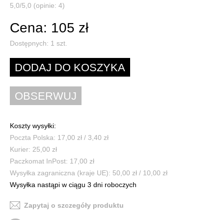
5,0/5,0 (opinie: 4)
Cena: 105 zł
Dostępnych:
1
szt.
Koszty wysyłki:
Poczta Polska: 17,00 zł / 3,40 zł
Kurier: 25,00 zł
Paczkomat InPost: 17,00 zł
Wysyłka zagraniczna (kraje UE): 50,00 zł / 10,00 zł
Wysyłka nastąpi w ciągu 3 dni roboczych
Zapytaj o szczegóły produktu