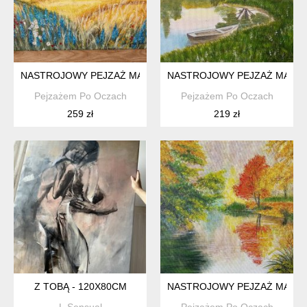
NASTROJOWY PEJZAŻ MALOWANY NA PŁÓTNIE - "WAKACJE N
NASTROJOWY PEJZAŻ MALOWA
Pejzażem Po Oczach
Pejzażem Po Oczach
259 zł
219 zł
Z TOBĄ - 120X80CM
NASTROJOWY PEJZAŻ MALOWA