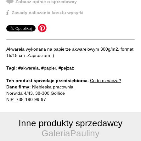
Zobacz opinie o sprzedawcy
Zasady naliczania kosztu wysyłki
Akwarela wykonana na papierze akwarelowym 300g/m2, format
15/15 cm .Zapraszam :)
Tagi:
#akwarela
,
#papier
,
#pejzaż
Ten produkt sprzedaje przedsiębiorca.
Co to oznacza?
Dane firmy:
Niebieska pracownia
Norwida 4/43, 38-300 Gorlice
NIP: 738-190-99-97
Inne produkty sprzedawcy
GaleriaPauliny