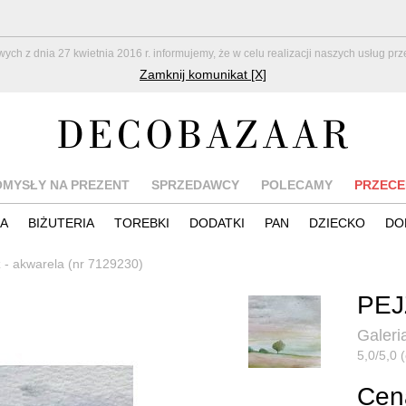
z dnia 27 kwietnia 2016 r. informujemy, że w celu realizacji naszych usług pr
Zamknij komunikat [X]
OMYSŁY NA PREZENT
SPRZEDAWCY
POLECAMY
PRZECE
IA
BIŻUTERIA
TOREBKI
DODATKI
PAN
DZIECKO
DO
 - akwarela (nr 7129230)
PEJ
Galeri
5,0/5,0 (
Cena