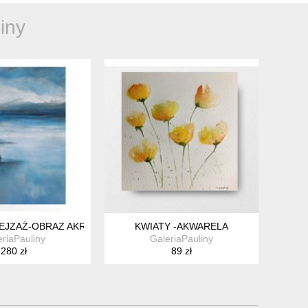
iny
PEJZAŻ-OBRAZ AKRYLOWY 40/30 CM
KWIATY -AKWARELA
eriaPauliny
GaleriaPauliny
280 zł
89 zł