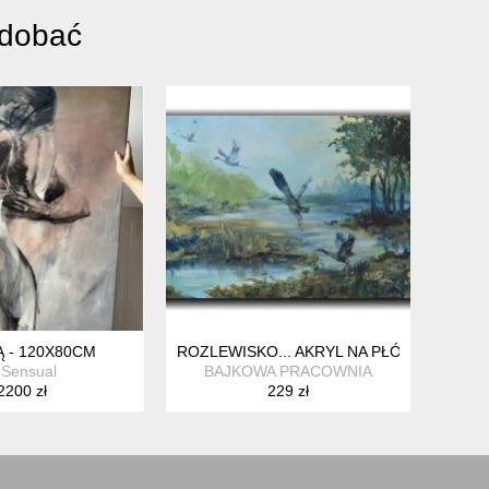
odobać
- "POLNĄ DRÓŻKĄ" 40X30CM
Ą - 120X80CM
ROZLEWISKO... AKRYL NA PŁÓTNIE
.Sensual
BAJKOWA PRACOWNIA
2200 zł
229 zł