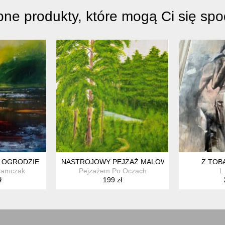
ne produkty, które mogą Ci się sp
 OGRODZIE
NASTROJOWY PEJZAŻ MALOWANY NA PŁÓTNIE 
Z TOB
damczak
Pejzażem Po Oczach
L
ł
199 zł