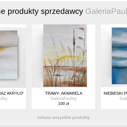
ne produkty sprzedawcy
GaleriaPaul
AZ AKRYLOWY 60/60 CM
TRAWY- AKWARELA
NIEBIESKI 
liny
GaleriaPauliny
Gal
100 zł
zobacz wszystkie produkty