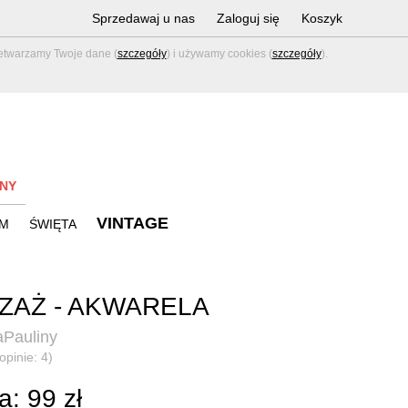
Sprzedawaj u nas
Zaloguj się
Koszyk
zetwarzamy Twoje dane (
szczegóły
) i używamy cookies (
szczegóły
).
NY
VINTAGE
M
ŚWIĘTA
ZAŻ - AKWARELA
aPauliny
opinie: 4)
: 99 zł