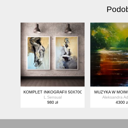
Podob
KOMPLET INKOGRAFII 50X70CM
MUZYKA W MOIM
L.Sensual
Aleksandra A
980 zł
4300 z