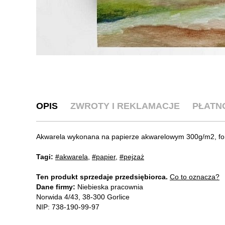
OPIS
ZWROTY I REKLAMACJE
PŁATN
Akwarela wykonana na papierze akwarelowym 300g/m2, fo
Tagi:
#akwarela
,
#papier
,
#pejzaż
Ten produkt sprzedaje przedsiębiorca.
Co to oznacza?
Dane firmy:
Niebieska pracownia
Norwida 4/43, 38-300 Gorlice
NIP: 738-190-99-97