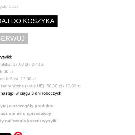
ych:
1
szt.
ysyłki:
olska: 17,00 zł / 3,40 zł
5,00 zł
t InPost: 17,00 zł
zagraniczna (kraje UE): 50,00 zł / 10,00 zł
nastąpi w ciągu 3 dni roboczych
ytaj o szczegóły produktu
acz opinie o sprzedawcy
y naliczania kosztu wysyłki