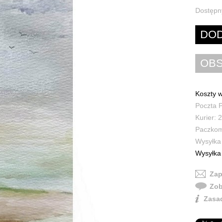
Dostępn
Koszty w
Poczta P
Kurier: 2
Paczkoma
Wysyłka 
Wysyłka 
Zap
Zob
Zasad