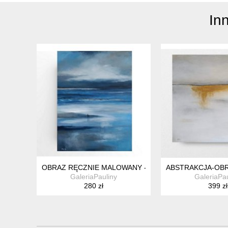
In
OBRAZ RĘCZNIE MALOWANY - NAD MORZEM
ABSTRAKCJA-OBR
GaleriaPauliny
GaleriaPau
280 zł
399 zł