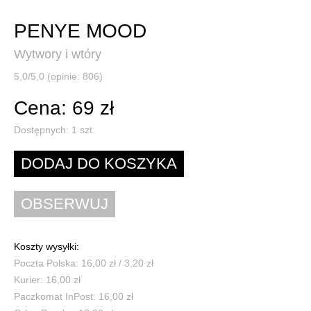
PENYE MOOD
Wytwory i wtóry
5,0/5,0 (opinie: 806)
Cena: 69 zł
Dostępnych:
1
szt.
Koszty wysyłki:
Poczta Polska: 16,00 zł / 3,20 zł
Kurier: 16,00 zł
Paczkomat InPost: 16,00 zł