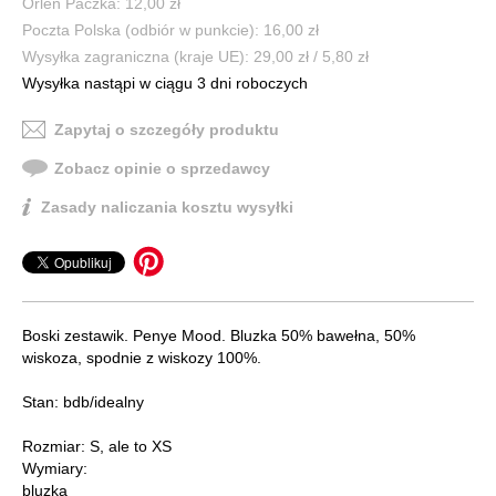
Orlen Paczka: 12,00 zł
Poczta Polska (odbiór w punkcie): 16,00 zł
Wysyłka zagraniczna (kraje UE): 29,00 zł / 5,80 zł
Wysyłka nastąpi w ciągu 3 dni roboczych
Zapytaj o szczegóły produktu
Zobacz opinie o sprzedawcy
Zasady naliczania kosztu wysyłki
Boski zestawik. Penye Mood. Bluzka 50% bawełna, 50%
wiskoza, spodnie z wiskozy 100%.
Stan: bdb/idealny
Rozmiar: S, ale to XS
Wymiary:
bluzka