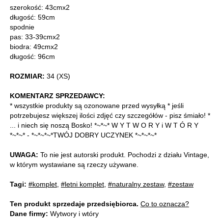
szerokość: 43cmx2
długość: 59cm
spodnie
pas: 33-39cmx2
biodra: 49cmx2
długość: 96cm
ROZMIAR:
34 (XS)
KOMENTARZ SPRZEDAWCY:
* wszystkie produkty są ozonowane przed wysyłką * jeśli
potrzebujesz większej ilości zdjęć czy szczegółów - pisz śmiało! *
... i niech się noszą Bosko! *~*~* W Y T W O R Y i W T Ó R Y
*~*~* - *~*~*~*TWÓJ DOBRY UCZYNEK *~*~*~*
UWAGA:
To nie jest autorski produkt. Pochodzi z działu Vintage,
w którym wystawiane są rzeczy używane.
Tagi:
#komplet
,
#letni komplet
,
#naturalny zestaw
,
#zestaw
Ten produkt sprzedaje przedsiębiorca.
Co to oznacza?
Dane firmy:
Wytwory i wtóry