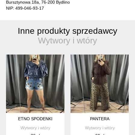
Bursztynowa 18a, 76-200 Bydlino
NIP: 499-046-93-17
Inne produkty sprzedawcy
Wytwory i wtóry
ETNO SPODENKI
PANTERA
Wytwory i wtóry
Wytwory i wtóry