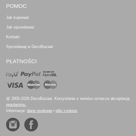
POMOC
Jak kupować
Jak sprzedawać
Kontakt
Sprzedawaj w DecoBazaar
PŁATNOŚCI
@ 2005-2026 DecoBazaar. Korzystanie z serwisu oznacza akceptację
regulaminu.
Informacje:
dane osobowe
i
pliki cookies