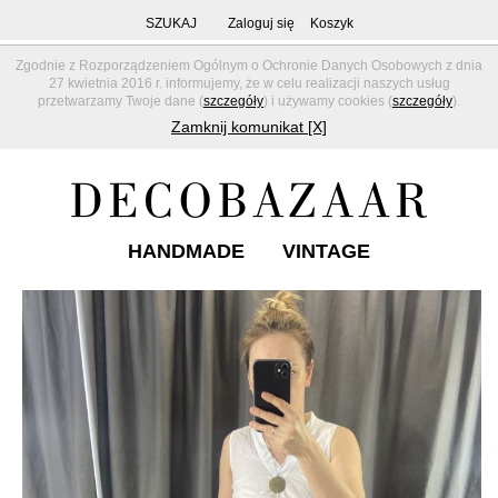
SZUKAJ
Zaloguj się
Koszyk
Zgodnie z Rozporządzeniem Ogólnym o Ochronie Danych Osobowych z dnia
27 kwietnia 2016 r. informujemy, że w celu realizacji naszych usług
przetwarzamy Twoje dane (
szczegóły
) i używamy cookies (
szczegóły
).
Zamknij komunikat [X]
HANDMADE
VINTAGE