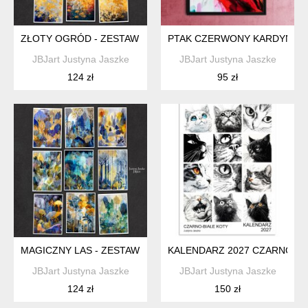
ZŁOTY OGRÓD - ZESTAW 9 GRAFIK 15X21 CM
PTAK CZERWONY KARDYNAŁ -
JBJart Justyna Jaszke
JBJart Justyna Jaszke
124 zł
95 zł
MAGICZNY LAS - ZESTAW 9 GRAFIK 15X21 CM
KALENDARZ 2027 CZARNO-BI
JBJart Justyna Jaszke
JBJart Justyna Jaszke
124 zł
150 zł