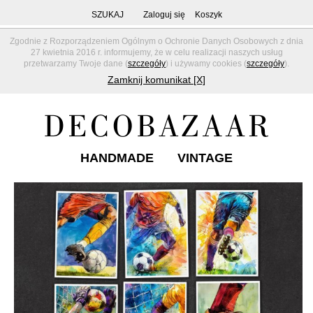
SZUKAJ
Zaloguj się
Koszyk
Zgodnie z Rozporządzeniem Ogólnym o Ochronie Danych Osobowych z dnia
27 kwietnia 2016 r. informujemy, że w celu realizacji naszych usług
przetwarzamy Twoje dane (
szczegóły
) i używamy cookies (
szczegóły
).
Zamknij komunikat [X]
HANDMADE
VINTAGE