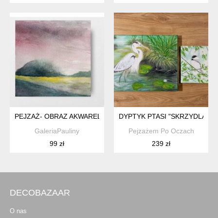
PEJZAŻ- OBRAZ AKWARELA
DYPTYK PTASI "SKRZYDLATE O
GaleriaPauliny
Pejzażem Po Oczach
99 zł
239 zł
DECOBAZAAR
O nas