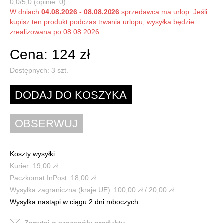
0,0/5,0 (opinie: 0)
W dniach
04.08.2026 - 08.08.2026
sprzedawca ma urlop. Jeśli
kupisz ten produkt podczas trwania urlopu, wysyłka będzie
zrealizowana po 08.08.2026.
Cena: 124 zł
Dostępnych:
3
szt.
Koszty wysyłki:
Kurier: 19,00 zł
Paczkomat InPost: 18,00 zł
Wysyłka zagraniczna (kraje UE): 100,00 zł / 20,00 zł
Wysyłka nastąpi w ciągu 2 dni roboczych
Zapytaj o szczegóły produktu