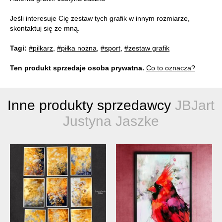
Jeśli interesuje Cię zestaw tych grafik w innym rozmiarze,
skontaktuj się ze mną.
Tagi:
#pilkarz
,
#piłka nożna
,
#sport
,
#zestaw grafik
Ten produkt sprzedaje osoba prywatna.
Co to oznacza?
Inne produkty sprzedawcy
JBJart
Justyna Jaszke