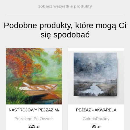
zobacz wszystkie produkty
Podobne produkty, które mogą Ci
się spodobać
NASTROJOWY PEJZAŻ MALOWANY NA PŁÓTNIE - "ZATOKA W
PEJZAŻ - AKWARELA
Pejzażem Po Oczach
GaleriaPauliny
229 zł
99 zł