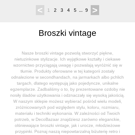
<
>
1
2
3
4
5
...
9
Broszki vintage
Nasze broszki vintage pozwolą stworzyć piękne,
nietuzinkowe stylizacje. Ich wyjątkowe kształty i ciekawe
wzornictwo przyciągają uwagę i pozwalają wyróżnić się w
tłumie. Produkty oferowane w tej kategorii zostały
odnalezione w secondhandach, na jarmarkach albo pchlich
targach, dlatego występują jako pojedyncze, unikalne
egzemplarze. Zadbaliśmy o to, by prezentowane ozdoby nie
nosiły śladów użytkowania i odznaczały się wysoką jakością.
W naszym sklepie możesz wybierać pośród wielu modeli,
zróżnicowanych pod względem stylu, koloru, rozmiaru,
materiału i techniki wykonania. W zależności od Twoich
potrzeb, w DecoBazaar znajdziesz zarówno eleganckie,
olśniewające broszki vintage, jak i urocze, młodzieżowe
przypinki. Poznaj naszą niepowtarzalną biżuterię retro i