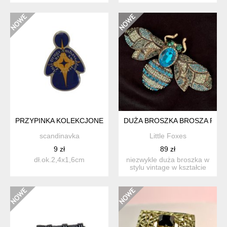
takie słodziutkie...
świetny nurt w biżuter...
PRZYPINKA KOLEKCJONERSKA ANTI-DRUG AMBASSADOR
DUŻA BROSZKA BROSZA PSZC
scandinavka
Little Foxes
9 zł
89 zł
dł.ok.2,4x1,6cm
niezwykle duża broszka w
stylu vintage w kształcie
pszczoły, stworzona...