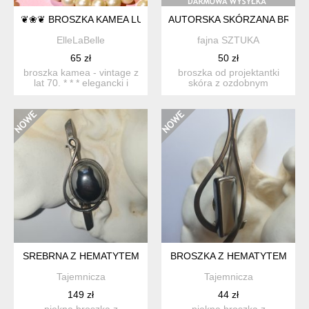
❦❀❦ BROSZKA KAMEA LUCITE ❦❀❦
AUTORSKA SKÓRZANA BROSZ
ElleLaBelle
fajna SZTUKA
65 zł
50 zł
broszka kamea - vintage z
broszka od projektantki
lat 70. * * * elegancki i
skóra z ozdobnym
zawsze stylowy w...
tłoczonym wzorem, pokryta
me...
SREBRNA Z HEMATYTEM
BROSZKA Z HEMATYTEM
Tajemnicza
Tajemnicza
149 zł
44 zł
piękna broszka z
piękna broszka z