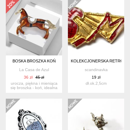
BOSKA BROSZKA KOŃ
KOLEKCJONERSKA RETRO PR
La Casa de Azul
scandinavka
36 zł
45 zł
19 zł
urocza, piękna i mieniąca
dł.ok.2,5cm
się broszka - koń, idealna
na płaszczyk, sp...