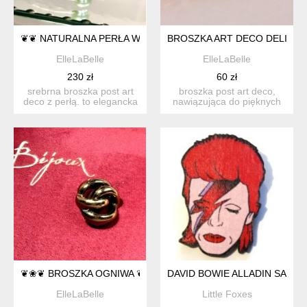
❦❦ NATURALNA PERŁA W SREBRZE ❦❦
BROSZKA ART DECO DELIKAT
ElleLaBelle
ElleLaBelle
230 zł
60 zł
srebrna broszka post art
broszka post art deco,
deco z perłą. to elegancka
nawiązująca do pięknych
srebrna broszka...
broszek gałązek z tamte...
❦❀❦ BROSZKA OGNIWA ❦❀❦
DAVID BOWIE ALLADIN SANE 
ElleLaBelle
Little Foxes