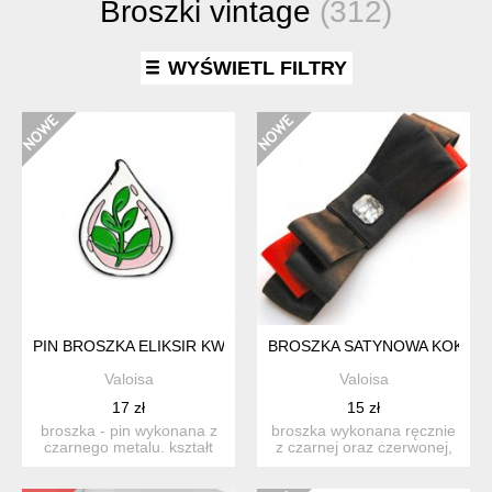
Broszki vintage
(312)
WYŚWIETL FILTRY
PIN BROSZKA ELIKSIR KWIATOWY LIŚĆ ALCHEMIA
BROSZKA SATYNOWA KOKARD
Valoisa
Valoisa
17 zł
15 zł
broszka - pin wykonana z
broszka wykonana ręcznie
czarnego metalu. kształt
z czarnej oraz czerwonej,
kropli z rośliną w ś...
satynowej wstążki. ...