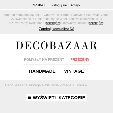
SZUKAJ
Zaloguj się
Koszyk
Zgodnie z Rozporządzeniem Ogólnym o Ochronie Danych Osobowych z dnia
27 kwietnia 2016 r. informujemy, że w celu realizacji naszych usług
przetwarzamy Twoje dane (
szczegóły
) i używamy cookies (
szczegóły
).
Zamknij komunikat [X]
POMYSŁY NA PREZENT
PRZECENY
HANDMADE
VINTAGE
DecoBazaar
>
Vintage
>
Biżuteria vintage
>
Broszki
WYŚWIETL KATEGORIE