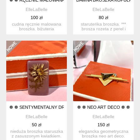
ElleLaBelle
ElleLaBelle
100 zł
80 zł
cudna ręcznie malowana
staruteńka broszka. ***
broszka. biżuteria
brosza rozeta z pereł i
wykonana z laki, lekki i ...
szkła artystycznego...
❁ ❁ SENTYMENTALNY DROBIAZG ❁ ❁
❁ ❁ NEO ART DECO ❁ ❁
ElleLaBelle
ElleLaBelle
50 zł
150 zł
nieduża broszka staruszka
elegancka geometryczna
z zasuszonym kwiatkiem.
broszka neo art deco.