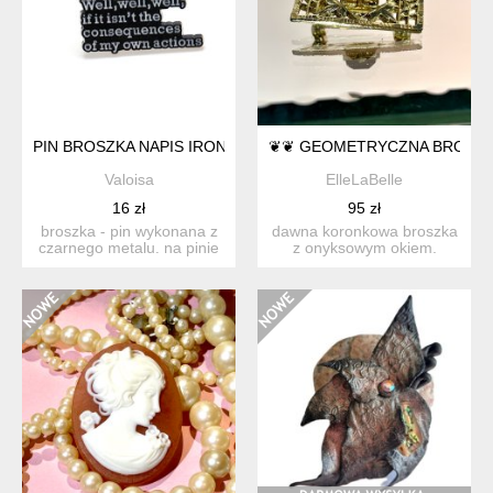
PIN BROSZKA NAPIS IRONIA CONSEQUENCES OF MY OWN A
❦❦ GEOMETRYCZNA BROSZ
Valoisa
ElleLaBelle
16 zł
95 zł
broszka - pin wykonana z
dawna koronkowa broszka
czarnego metalu. na pinie
z onyksowym okiem.
widnieje ironiczny ...
biżuteria kostiumowa z l...