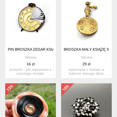
PIN BROSZKA ZEGAR KSIĄŻKA DLA MIŁOŚNIKÓW CZYTANIA
BROSZKA MAŁY KSIĄŻĘ STAR
Valoisa
Valoisa
16 zł
29 zł
broszka - pin wykonana z
wykonana z metalu w
czarnego metalu.
kolorze starego złota
przedstawia abstrakcyjny
(mosiądz bądź inny stop)
kol...
bro...