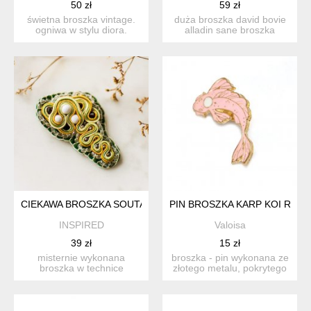
50 zł
59 zł
świetna broszka vintage.
duża broszka david bovie
ogniwa w stylu diora.
alladin sane broszka
broszka z lekkiego ...
muzyczna, przypinka dr...
CIEKAWA BROSZKA SOUTACHE
PIN BROSZKA KARP KOI RÓŻ
INSPIRED
Valoisa
39 zł
15 zł
misternie wykonana
broszka - pin wykonana ze
broszka w technice
złotego metalu, pokrytego
soutache, łącząca odcienie
emalią. przedstawi...
ziele...