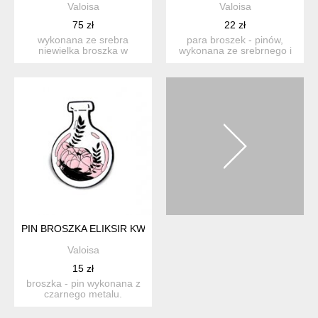
Valoisa
Valoisa
75 zł
22 zł
wykonana ze srebra
para broszek - pinów,
niewielka broszka w
wykonana ze srebrnego i
abstrakcyjnym kształcie,
złotego metalu. przedsta...
ciekaw...
PIN BROSZKA ELIKSIR KWIATOWY ALCHEMIA
Valoisa
15 zł
broszka - pin wykonana z
czarnego metalu.
przedstawia pękatą
laborator...