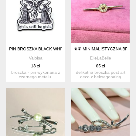
PIN BROSZKA BLACK WHITE CZAROWNICE
❦❦ MINIMALISTYCZNA BROS
Valoisa
ElleLaBelle
18 zł
65 zł
broszka - pin wykonana z
delikatna broszka post art
czarnego metalu.
deco z heksagonalną
przedstawia dwie
rozetą. broszka typu b...
czarownice ...