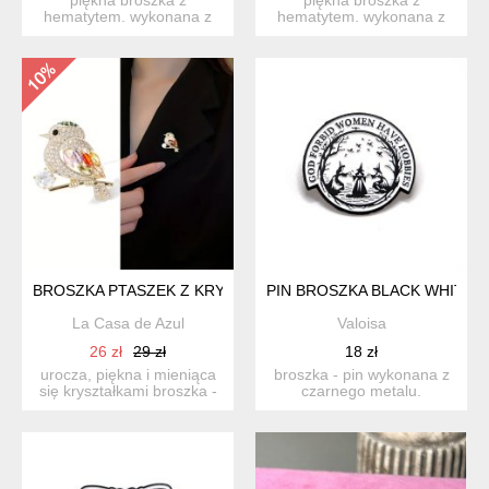
hematytem. wykonana z
hematytem. wykonana z
dbałością o najmniejszy
dbałością o najmniejszy
szczeg...
szczeg...
BROSZKA PTASZEK Z KRYSZTAŁKAMI
PIN BROSZKA BLACK WHITE 
La Casa de Azul
Valoisa
26 zł
29 zł
18 zł
urocza, piękna i mieniąca
broszka - pin wykonana z
się kryształkami broszka -
czarnego metalu.
ptaszek, idealna ...
przedstawia trzy
czarownice ...