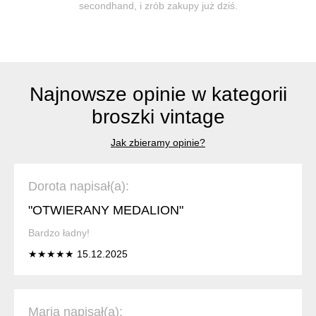
secondhand, i zrób zakupy już dziś.
Najnowsze opinie w kategorii
broszki vintage
Jak zbieramy opinie?
Dorota napisał(a):
"OTWIERANY MEDALION"
Bardzo ładny!
★★★★★ 15.12.2025
Maria napisał(a):