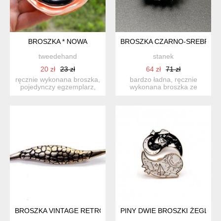
BROSZKA * NOWA
BROSZKA CZARNO-SREBRNA D
tweedehand
stanek
20 zł
23 zł
64 zł
71 zł
ręcznie wykonana broszka,
bardzo ładna, ręcznie
pojedynczy egzemplarz,
wykonana broszka ze
dobre stabilnie zamon...
srebrno-czarnych,
szklanych...
BROSZKA VINTAGE RETRO PRL ARTYSTYCZNA SREBRO 800
PINY DWIE BROSZKI ŻEGLUGA