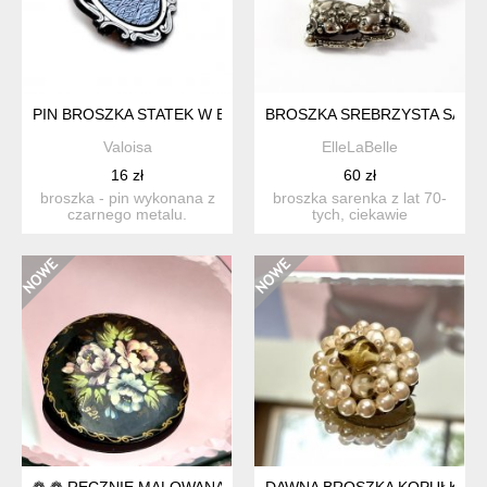
PIN BROSZKA STATEK W BUTELCE MORZE
BROSZKA SREBRZYSTA SARE
Valoisa
ElleLaBelle
16 zł
60 zł
broszka - pin wykonana z
broszka sarenka z lat 70-
czarnego metalu.
tych, ciekawie
przedstawia ciekawy,
zaprojektowana i
abstrak...
wykonana. me...
❁ ❁ RĘCZNIE MALOWANA BROSZKA ❁ ❁
DAWNA BROSZKA KOPUŁKA