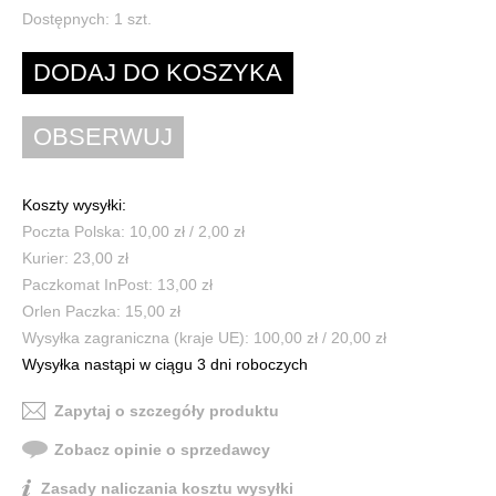
Dostępnych:
1
szt.
Koszty wysyłki:
Poczta Polska: 10,00 zł / 2,00 zł
Kurier: 23,00 zł
Paczkomat InPost: 13,00 zł
Orlen Paczka: 15,00 zł
Wysyłka zagraniczna (kraje UE): 100,00 zł / 20,00 zł
Wysyłka nastąpi w ciągu 3 dni roboczych
Zapytaj o szczegóły produktu
Zobacz opinie o sprzedawcy
Zasady naliczania kosztu wysyłki