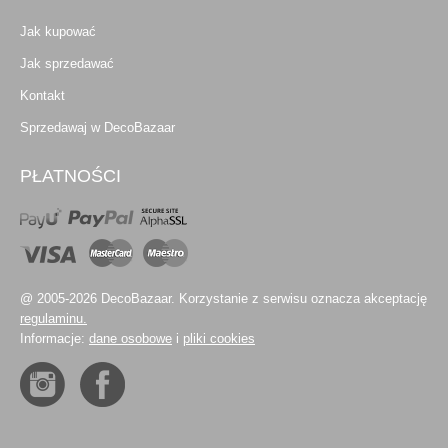
Jak kupować
Jak sprzedawać
Kontakt
Sprzedawaj w DecoBazaar
PŁATNOŚCI
@ 2005-2026 DecoBazaar. Korzystanie z serwisu oznacza akceptację
regulaminu.
Informacje:
dane osobowe
i
pliki cookies