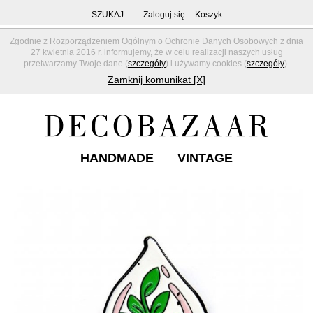
SZUKAJ
Zaloguj się
Koszyk
Zgodnie z Rozporządzeniem Ogólnym o Ochronie Danych Osobowych z dnia
27 kwietnia 2016 r. informujemy, że w celu realizacji naszych usług
przetwarzamy Twoje dane (
szczegóły
) i używamy cookies (
szczegóły
).
Zamknij komunikat [X]
HANDMADE
VINTAGE