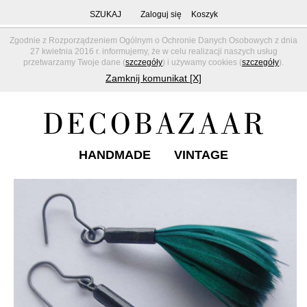
SZUKAJ
Zaloguj się
Koszyk
Zgodnie z Rozporządzeniem Ogólnym o Ochronie Danych Osobowych z dnia
27 kwietnia 2016 r. informujemy, że w celu realizacji naszych usług
przetwarzamy Twoje dane (
szczegóły
) i używamy cookies (
szczegóły
).
Zamknij komunikat [X]
HANDMADE
VINTAGE