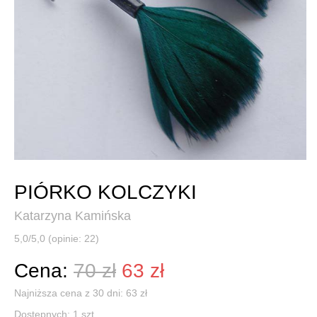
PIÓRKO KOLCZYKI
Katarzyna Kamińska
5,0/5,0 (opinie: 22)
Cena:
70 zł
63 zł
Najniższa cena z 30 dni: 63 zł
Dostępnych:
1
szt.