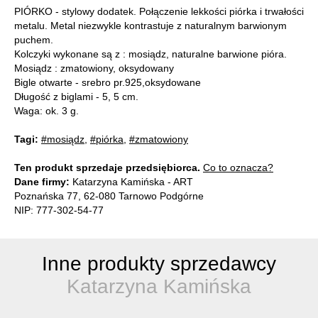
PIÓRKO - stylowy dodatek. Połączenie lekkości piórka i trwałości
metalu. Metal niezwykle kontrastuje z naturalnym barwionym
puchem.
Kolczyki wykonane są z : mosiądz, naturalne barwione pióra.
Mosiądz : zmatowiony, oksydowany
Bigle otwarte - srebro pr.925,oksydowane
Długość z biglami - 5, 5 cm.
Waga: ok. 3 g.
Tagi:
#mosiądz
,
#piórka
,
#zmatowiony
Ten produkt sprzedaje przedsiębiorca.
Co to oznacza?
Dane firmy:
Katarzyna Kamińska - ART
Poznańska 77, 62-080 Tarnowo Podgórne
NIP: 777-302-54-77
Inne produkty sprzedawcy
Katarzyna Kamińska