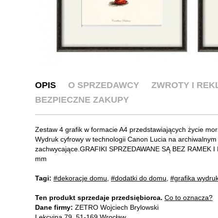
OPIS
O SPRZEDAWCY
ZWROTY I RE
BEZPIECZNE ZAKUPY
Zestaw 4 grafik w formacie A4 przedstawiających życie morsk
Wydruk cyfrowy w technologii Canon Lucia na archiwalnym
zachwycające.GRAFIKI SPRZEDAWANE SĄ BEZ RAMEK I PA
mm
Tagi:
#dekoracje domu
,
#dodatki do domu
,
#grafika wydru
Ten produkt sprzedaje przedsiębiorca.
Co to oznacza?
Dane firmy:
ZETRO Wojciech Brylowski
Lekcyjna 79, 51-169 Wrocław