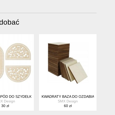
odobać
NKĘ 10CM
DO BRELOKA ZAWIESZKA SCRAPKI 1SZT
SPÓD DO SZYDEŁKOWANIA ZE SKLEJKI KOSZ PIKNIKOWY ZESTAW 
KWADRATY BAZA DO OZDABIANIA MALOWA
X Design
SMX Design
30 zł
60 zł