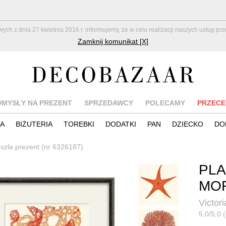
z dnia 27 kwietnia 2016 r. informujemy, że w celu realizacji naszych usług pr
Zamknij komunikat [X]
OMYSŁY NA PREZENT
SPRZEDAWCY
POLECAMY
PRZECE
IA
BIŻUTERIA
TOREBKI
DODATKI
PAN
DZIECKO
DO
uszla prezent (nr 6326187)
PLA
MOR
Victori
5,0/5,0 (