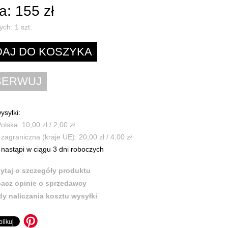
: 155 zł
ych:
1
szt.
ysyłki:
olska: 10,00 zł / 2,00 zł
zagraniczna (kraje UE): 20,00 zł / 4,00 zł
nastąpi w ciągu 3 dni roboczych
ytaj o szczegóły produktu
acz opinie o sprzedawcy
y naliczania kosztu wysyłki