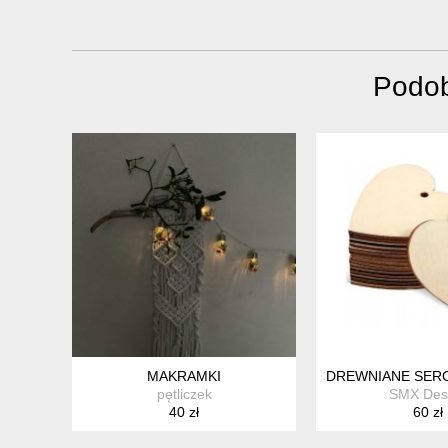
Podob
MAKRAMKI
DREWNIANE SERC
pętliczek
SMX Des
40 zł
60 zł