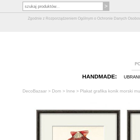
Zgodnie z Rozporządzeniem Ogólnym o Ochronie Danych Osobowych 
P
HANDMADE:
UBRAN
DecoBazaar
>
Dom
>
Inne
>
Plakat grafika konik morski m