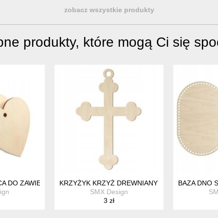
zobacz wszystkie produkty
ne produkty, które mogą Ci się sp
A DO ZAWIESZENIA Z DZIURKĄ 50SZT DO SAMOCHODU NA CHOI
KRZYŻYK KRZYŻ DREWNIANY 10CM Z DZIURKĄ 
BAZA DNO 
ign
SMX Design
SM
3 zł