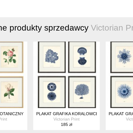
ne produkty sprzedawcy
Victorian Pr
OTANICZNY ZIELNIK ZESTAW 4X A4
PLAKAT GRAFIKA KORALOWCE MUSZLA PREZE
PLAKAT GR
Print
Victorian Print
Vict
185 zł