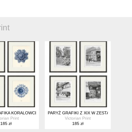
int
NT
AFIKA KORALOWCE MUSZLA PREZENT
PARYŻ GRAFIKI Z XIX W ZESTAW 4X A4
orian Print
Victorian Print
185 zł
185 zł