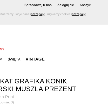
Sprzedawaj u nas
Zaloguj się
Koszyk
zetwarzamy Twoje dane (
szczegóły
) i używamy cookies (
szczegóły
).
NY
VINTAGE
M
ŚWIĘTA
KAT GRAFIKA KONIK
SKI MUSZLA PREZENT
an Print
opinie: 3)