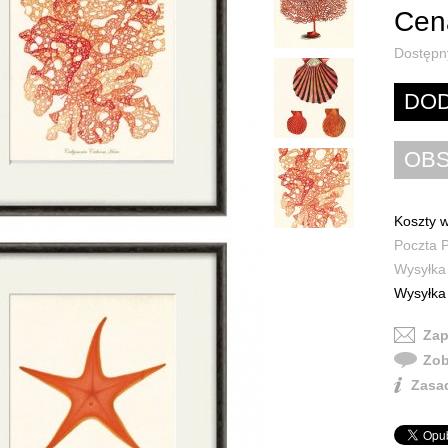
Cena
Dostępn
Koszty w
Poczta P
Wysyłka 
Wysyłka 
Zap
Zob
Zasad