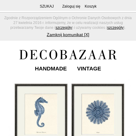
SZUKAJ
Zaloguj się
Koszyk
Zgodnie z Rozporządzeniem Ogólnym o Ochronie Danych Osobowych z dnia
27 kwietnia 2016 r. informujemy, że w celu realizacji naszych usług
przetwarzamy Twoje dane (
szczegóły
) i używamy cookies (
szczegóły
).
Zamknij komunikat [X]
HANDMADE
VINTAGE