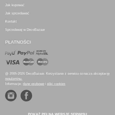
Jak kupować
Jak sprzedawać
Kontakt
Sprzedawaj w DecoBazaar
PŁATNOŚCI
@ 2005-2026 DecoBazaar. Korzystanie z serwisu oznacza akceptację
regulaminu.
Informacje:
dane osobowe
i
pliki cookies
POKAŻ PEŁNĄ WERSJĘ SERWISU