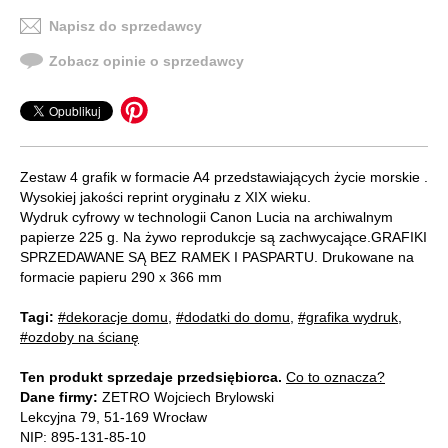
Napisz do sprzedawcy
Zobacz opinie o sprzedawcy
Zestaw 4 grafik w formacie A4 przedstawiających życie morskie .
Wysokiej jakości reprint oryginału z XIX wieku.
Wydruk cyfrowy w technologii Canon Lucia na archiwalnym
papierze 225 g. Na żywo reprodukcje są zachwycające.GRAFIKI
SPRZEDAWANE SĄ BEZ RAMEK I PASPARTU. Drukowane na
formacie papieru 290 x 366 mm
Tagi:
#dekoracje domu
,
#dodatki do domu
,
#grafika wydruk
,
#ozdoby na ścianę
Ten produkt sprzedaje przedsiębiorca.
Co to oznacza?
Dane firmy:
ZETRO Wojciech Brylowski
Lekcyjna 79, 51-169 Wrocław
NIP: 895-131-85-10