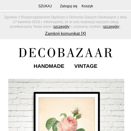
SZUKAJ
Zaloguj się
Koszyk
Zgodnie z Rozporządzeniem Ogólnym o Ochronie Danych Osobowych z dnia
27 kwietnia 2016 r. informujemy, że w celu realizacji naszych usług
przetwarzamy Twoje dane (
szczegóły
) i używamy cookies (
szczegóły
).
Zamknij komunikat [X]
HANDMADE
VINTAGE