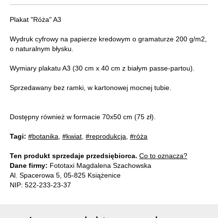
Plakat "Róża" A3
Wydruk cyfrowy na papierze kredowym o gramaturze 200 g/m2,
o naturalnym błysku.
Wymiary plakatu A3 (30 cm x 40 cm z białym passe-partou).
Sprzedawany bez ramki, w kartonowej mocnej tubie.
Dostępny również w formacie 70x50 cm (75 zł).
Tagi:
#botanika
,
#kwiat
,
#reprodukcja
,
#róża
Ten produkt sprzedaje przedsiębiorca.
Co to oznacza?
Dane firmy:
Fototaxi Magdalena Szachowska
Al. Spacerowa 5, 05-825 Książenice
NIP: 522-233-23-37