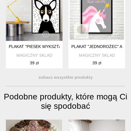
PLAKAT "PIESEK WYKSZTAŁCIUSZEK" A3
PLAKAT "JEDNOROŻEC" A3
MAGICZNY SKLAD
MAGICZNY SKLAD
39 zł
39 zł
zobacz wszystkie produkty
Podobne produkty, które mogą Ci
się spodobać