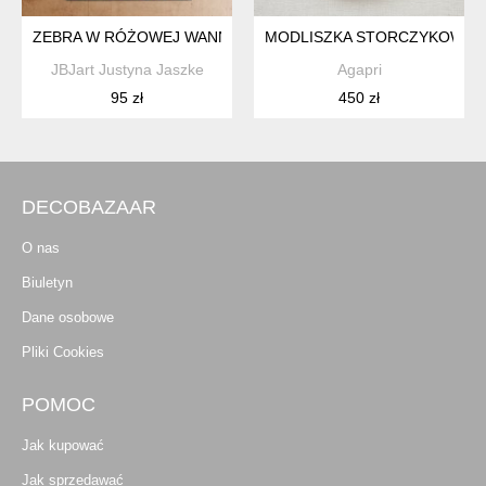
ZEBRA W RÓŻOWEJ WANNIE - GRAFIKA NA PLAKACIE NA A3
MODLISZKA STORCZYKOWA –
JBJart Justyna Jaszke
Agapri
95 zł
450 zł
DECOBAZAAR
O nas
Biuletyn
Dane osobowe
Pliki Cookies
POMOC
Jak kupować
Jak sprzedawać