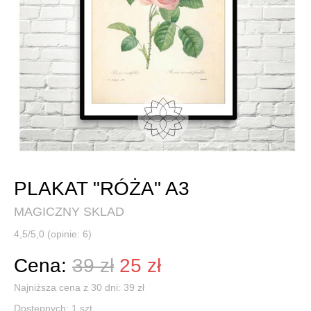
PLAKAT "RÓŻA" A3
MAGICZNY SKLAD
4,5/5,0 (opinie: 6)
Cena:
39 zł
25 zł
Najniższa cena z 30 dni: 39 zł
Dostępnych:
1
szt.