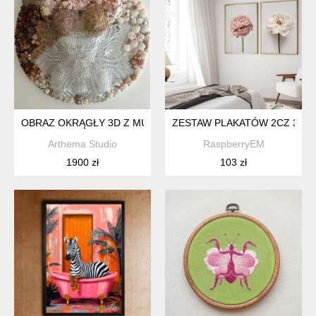
OBRAZ OKRĄGŁY 3D Z MUSZLAMI Z RÓŻOWYM
ZESTAW PLAKATÓW 2CZ 30X4
Arthema Studio
RaspberryEM
1900 zł
103 zł