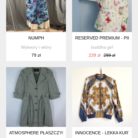
NUMPH
RESERVED PREMIUM - PIKOW
Wytwory i wtóry
buddha girl
79 zł
239 zł
299 zł
ATMOSPHERE PŁASZCZYK BAWEŁNA KRÓTKIE RĘKAWY 10 / 3
INNOCENCE - LEKKA KURTKA -