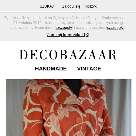
SZUKAJ
Zaloguj się
Koszyk
Zgodnie z Rozporządzeniem Ogólnym o Ochronie Danych Osobowych z dnia
27 kwietnia 2016 r. informujemy, że w celu realizacji naszych usług
przetwarzamy Twoje dane (
szczegóły
) i używamy cookies (
szczegóły
).
Zamknij komunikat [X]
HANDMADE
VINTAGE