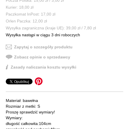
Poczta Polska: 15,00 zł / 3,00 zł
Kurier: 18,00 zł
Paczkomat InPost: 17,00 zł
Orlen Paczka: 12,00 zł
Wysyłka zagraniczna (kraje UE): 39,00 zł / 7,80 zł
Wysyłka nastąpi w ciągu 3 dni roboczych
Zapytaj o szczegóły produktu
Zobacz opinie o sprzedawcy
Zasady naliczania kosztu wysyłki
Materiał: bawełna
Rozmiar z metki: S
Proszę sprawdzić wymiary!
Wymiary:
długość całkowita:104cm