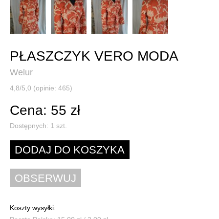
PŁASZCZYK VERO MODA
Welur
4,8/5,0 (opinie: 465)
Cena: 55 zł
Dostępnych:
1
szt.
Koszty wysyłki: