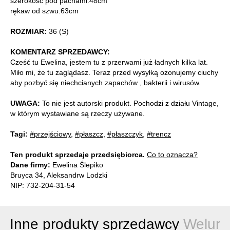
szerokość pod pachami:48cm
rękaw od szwu:63cm
ROZMIAR:
36 (S)
KOMENTARZ SPRZEDAWCY:
Cześć tu Ewelina, jestem tu z przerwami już ładnych kilka lat.
Miło mi, że tu zaglądasz. Teraz przed wysyłką ozonujemy ciuchy
aby pozbyć się niechcianych zapachów , bakterii i wirusów.
UWAGA:
To nie jest autorski produkt. Pochodzi z działu Vintage,
w którym wystawiane są rzeczy używane.
Tagi:
#przejściowy
,
#płaszcz
,
#płaszczyk
,
#trencz
Ten produkt sprzedaje przedsiębiorca.
Co to oznacza?
Dane firmy:
Ewelina Ślepiko
Bruyca 34, Aleksandrw Lodzki
NIP: 732-204-31-54
Inne produkty sprzedawcy
Welur