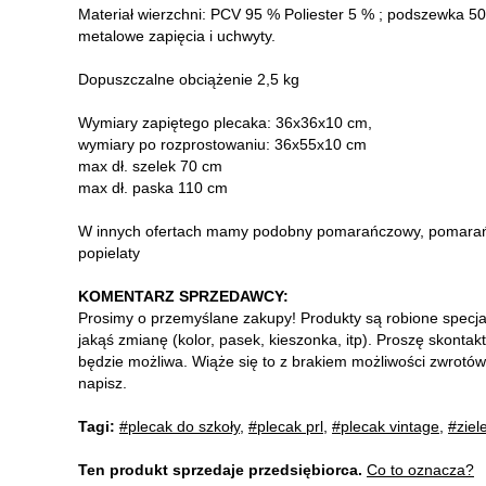
Materiał wierzchni: PCV 95 % Poliester 5 % ; podszewka 50
metalowe zapięcia i uchwyty.
Dopuszczalne obciążenie 2,5 kg
Wymiary zapiętego plecaka: 36x36x10 cm,
wymiary po rozprostowaniu: 36x55x10 cm
max dł. szelek 70 cm
max dł. paska 110 cm
W innych ofertach mamy podobny pomarańczowy, pomarańczo
popielaty
KOMENTARZ SPRZEDAWCY:
Prosimy o przemyślane zakupy! Produkty są robione specja
jakąś zmianę (kolor, pasek, kieszonka, itp). Proszę skontak
będzie możliwa. Wiąże się to z brakiem możliwości zwrotów 
napisz.
Tagi:
#plecak do szkoły
,
#plecak prl
,
#plecak vintage
,
#ziel
Ten produkt sprzedaje przedsiębiorca.
Co to oznacza?