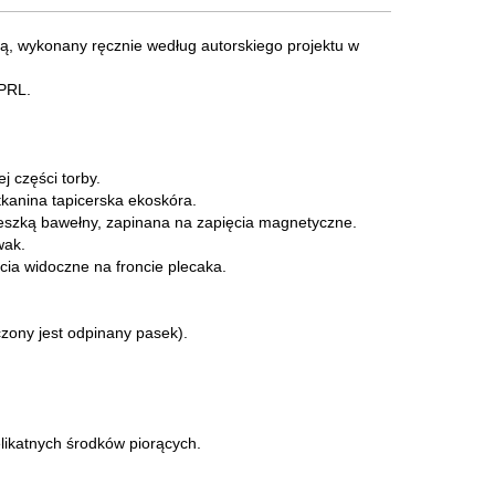
pą, wykonany ręcznie według autorskiego projektu w
 PRL.
j części torby.
kanina tapicerska ekoskóra.
zką bawełny, zapinana na zapięcia magnetyczne.
wak.
cia widoczne na froncie plecaka.
zony jest odpinany pasek).
likatnych środków piorących.