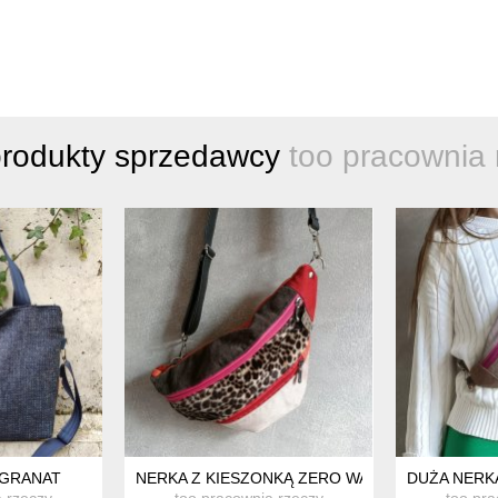
produkty sprzedawcy
too pracownia 
ONKĄ
 GRANAT
NERKA Z KIESZONKĄ ZERO WASTE PANTERKA (F
DUŻA NERKA
a rzeczy
too pracownia rzeczy
too pra