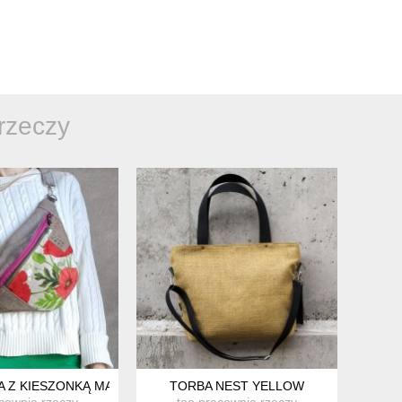
rzeczy
IOLET, RÓŻ, CZERWIEŃ), DUŻA
 Z KIESZONKĄ MAKI
TORBA NEST YELLOW
cownia rzeczy
too pracownia rzeczy