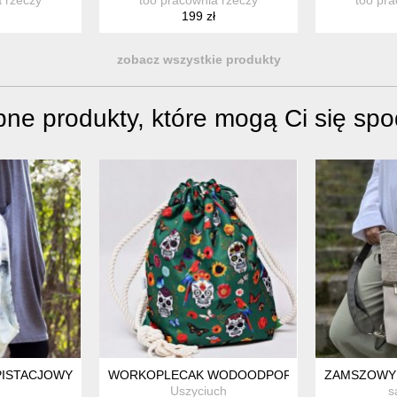
199 zł
zobacz wszystkie produkty
ne produkty, które mogą Ci się sp
PISTACJOWY
WORKOPLECAK WODOODPORNY, WOREK PLECAK
ZAMSZOWY
Uszyciuch
s