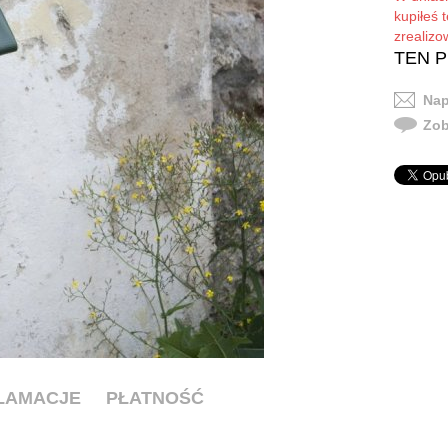
kupiłeś 
zrealiz
TEN 
Nap
Zob
KLAMACJE
PŁATNOŚĆ