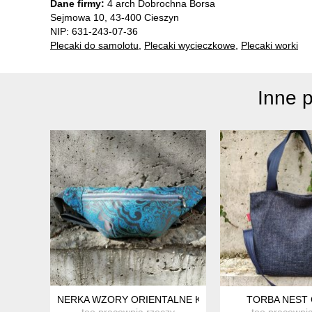
Dane firmy:
4 arch Dobrochna Borsa
Sejmowa 10, 43-400 Cieszyn
NIP: 631-243-07-36
Plecaki do samolotu
,
Plecaki wycieczkowe
,
Plecaki worki
Inne 
NERKA WZORY ORIENTALNE KRÓJ "LISTEK" Z KIESZ
TORBA NEST
too pracownia rzeczy
too pracowni