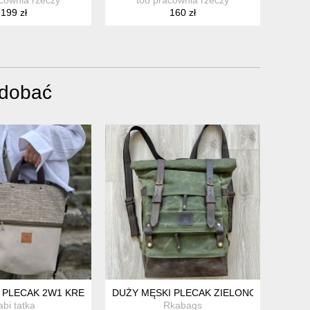
199 zł
160 zł
odobać
, TORBA NA PLECY, WOREK ZE SZNURAMI, PLECAK WODOODPO
 PLECAK 2W1 KREMOWO-SZAŁWIOWY
DUŻY MĘSKI PLECAK ZIELONO-BRĄZOWY
abi tatka
Rkabags