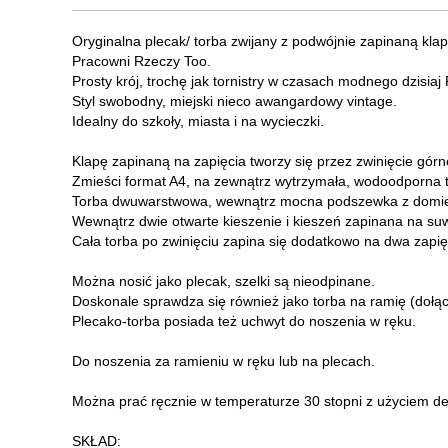
Oryginalna plecak/ torba zwijany z podwójnie zapinaną kla
Pracowni Rzeczy Too.
Prosty krój, trochę jak tornistry w czasach modnego dzisiaj
Styl swobodny, miejski nieco awangardowy vintage.
Idealny do szkoły, miasta i na wycieczki.
Klapę zapinaną na zapięcia tworzy się przez zwinięcie górne
Zmieści format A4, na zewnątrz wytrzymała, wodoodporna t
Torba dwuwarstwowa, wewnątrz mocna podszewka z domies
Wewnątrz dwie otwarte kieszenie i kieszeń zapinana na su
Cała torba po zwinięciu zapina się dodatkowo na dwa zapię
Można nosić jako plecak, szelki są nieodpinane.
Doskonale sprawdza się również jako torba na ramię (dołąc
Plecako-torba posiada też uchwyt do noszenia w ręku.
Do noszenia za ramieniu w ręku lub na plecach.
Można prać ręcznie w temperaturze 30 stopni z użyciem de
SKŁAD: