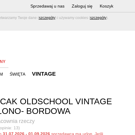
Sprzedawaj u nas
Zaloguj się
Koszyk
zetwarzamy Twoje dane (
szczegóły
) i używamy cookies (
szczegóły
).
NY
VINTAGE
M
ŚWIĘTA
CAK OLDSCHOOL VINTAGE
LONO- BORDOWA
acownia rzeczy
opinie: 13)
ch
31.07.2026 - 01.09.2026
sprzedawca ma urlop. Jeśli