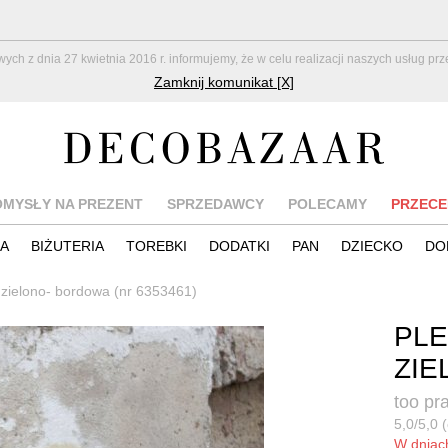
z dnia 27 kwietnia 2016 r. informujemy, że w celu realizacji naszych usług pr
Zamknij komunikat [X]
OMYSŁY NA PREZENT
SPRZEDAWCY
POLECAMY
PRZECE
IA
BIŻUTERIA
TOREBKI
DODATKI
PAN
DZIECKO
DO
 zielono- bordowa (nr 6353461)
PLE
ZIE
too pr
5,0/5,0 (
W dnia