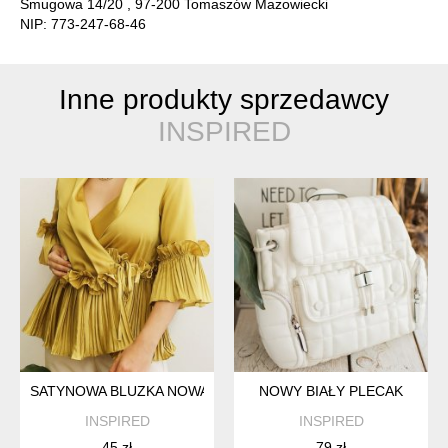
Smugowa 14/20 , 97-200 Tomaszów Mazowiecki
NIP: 773-247-68-46
Inne produkty sprzedawcy
INSPIRED
SATYNOWA BLUZKA NOWA S
NOWY BIAŁY PLECAK
INSPIRED
INSPIRED
45 zł
79 zł