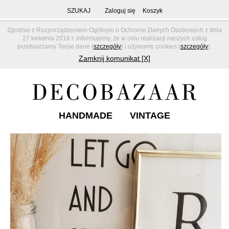
SZUKAJ
Zaloguj się
Koszyk
Zgodnie z Rozporządzeniem Ogólnym o Ochronie Danych Osobowych z dnia
27 kwietnia 2016 r. informujemy, że w celu realizacji naszych usług
przetwarzamy Twoje dane (
szczegóły
) i używamy cookies (
szczegóły
).
Zamknij komunikat [X]
HANDMADE
VINTAGE