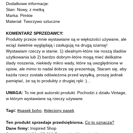
Dodatkowe informacje:
Stan: Nowy, z metką
Marka: Pimkie
Materiał: Tworzywo sztuczne
KOMENTARZ SPRZEDAWCY:
Produkty przeze mnie wystawiane są w większości używane, ale
wciąż świetnie wyglądają i zasługują na drugą szansę!
Wystawiam rzeczy w stanie: 1) idealnym-które nie noszą śladów
użytkowania lub 2) bardzo dobrym-które mogą mieć delikatne
ślady noszenia, niekiedy mikro wady, które są uwzględnione w
opisie, ale mimo to nadal dobrze się prezentują. Staram się, aby
każda rzecz została odświeżona przed wysyłką, proszę jednak
pamiętać, że są to produkty z drugiej ręki :)...
UWAGA:
To nie jest autorski produkt. Pochodzi z działu Vintage,
w którym wystawiane są rzeczy używane.
Tagi:
#pasek boho
,
#pleciony pasek
Ten produkt sprzedaje przedsiębiorca.
Co to oznacza?
Dane firmy:
Inspired Shop