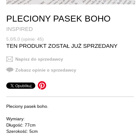
PLECIONY PASEK BOHO
INSPIRED
5,0/5,0 (opinie: 45)
TEN PRODUKT ZOSTAŁ JUŻ SPRZEDANY
Napisz do sprzedawcy
Zobacz opinie o sprzedawcy
Pleciony pasek boho.
Wymiary:
Długość: 77cm
Szerokość: 5cm