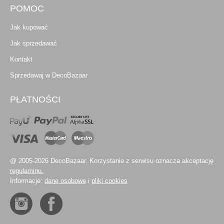
POMOC
Jak kupować
Jak sprzedawać
Kontakt
Sprzedawaj w DecoBazaar
PŁATNOŚCI
@ 2005-2026 DecoBazaar. Korzystanie z serwisu oznacza akceptację
regulaminu.
Informacje:
dane osobowe
i
pliki cookies