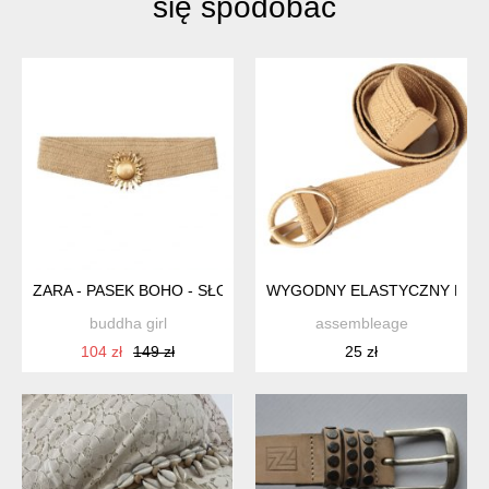
się spodobać
ZARA - PASEK BOHO - SŁOŃCE - 80
WYGODNY ELASTYCZNY PAS
buddha girl
assembleage
104 zł
149 zł
25 zł