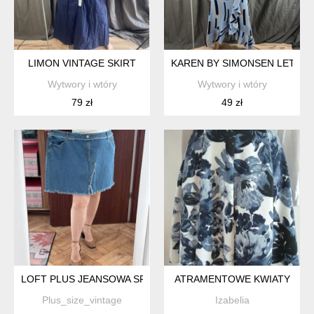
LIMON VINTAGE SKIRT
KAREN BY SIMONSEN LETNIA
Wytwory i wtóry
Wytwory i wtóry
79 zł
49 zł
LOFT PLUS JEANSOWA SPÓDNICA PLUS SIZE 6XL / 52 / 24
ATRAMENTOWE KWIATY
Plus_size_vintage
Izabelia