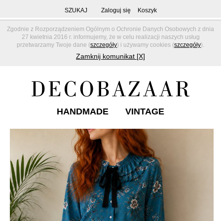
SZUKAJ
Zaloguj się
Koszyk
Zgodnie z Rozporządzeniem Ogólnym o Ochronie Danych Osobowych z dnia
27 kwietnia 2016 r. informujemy, że w celu realizacji naszych usług
przetwarzamy Twoje dane (
szczegóły
) i używamy cookies (
szczegóły
).
Zamknij komunikat [X]
HANDMADE
VINTAGE