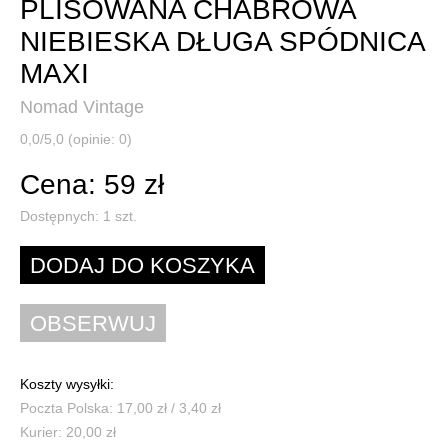
PLISOWANA CHABROWA
NIEBIESKA DŁUGA SPÓDNICA
MAXI
Nomad Vintage
0,0/5,0 (opinie: 0)
Cena: 59 zł
Dostępnych:
1
szt.
Koszty wysyłki:
Poczta Polska: 17,00 zł / 3,40 zł
Kurier: 20,00 zł