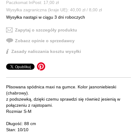
Paczkomat InPost: 17,00 zł
Wysyłka zagraniczna (kraje UE): 40,00 zł / 8,00 zł
Wysyłka nastąpi w ciągu 3 dni roboczych
Zapytaj o szczegóły produktu
Zobacz opinie o sprzedawcy
Zasady naliczania kosztu wysyłki
Plisowana spódnica maxi na gumce. Kolor jasnoniebieski
(chabrowy).
z podszewką, dzięki czemu sprawdzi się również jesienią w
połączeniu z rajstopami.
Rozmiar S-M
Długość: 88 cm
Stan: 10/10