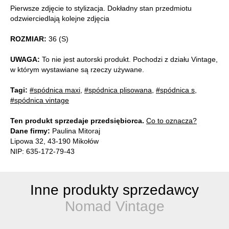
Pierwsze zdjęcie to stylizacja. Dokładny stan przedmiotu
odzwierciedlają kolejne zdjęcia
ROZMIAR:
36 (S)
UWAGA:
To nie jest autorski produkt. Pochodzi z działu Vintage,
w którym wystawiane są rzeczy używane.
Tagi:
#spódnica maxi
,
#spódnica plisowana
,
#spódnica s
,
#spódnica vintage
Ten produkt sprzedaje przedsiębiorca.
Co to oznacza?
Dane firmy:
Paulina Mitoraj
Lipowa 32, 43-190 Mikołów
NIP: 635-172-79-43
Inne produkty sprzedawcy
Nomad Vintage