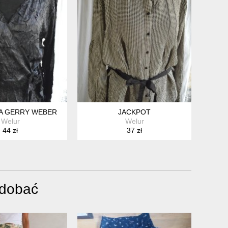
A GERRY WEBER
JACKPOT
Welur
Welur
44 zł
37 zł
odobać