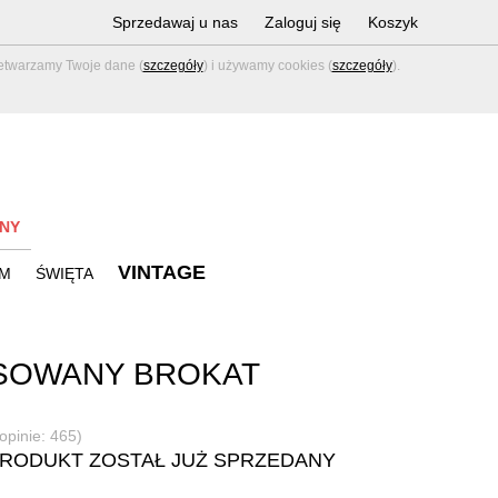
Sprzedawaj u nas
Zaloguj się
Koszyk
zetwarzamy Twoje dane (
szczegóły
) i używamy cookies (
szczegóły
).
NY
VINTAGE
M
ŚWIĘTA
SOWANY BROKAT
(opinie: 465)
PRODUKT ZOSTAŁ JUŻ SPRZEDANY