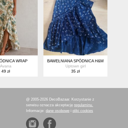
ÓDNICA WRAP
BAWEŁNIANA SPÓDNICA H&M
Avana
Uptown girl
49 zł
35 zł
@ 2005-2026 DecoBazaar. Korzystanie z
serwisu oznacza akceptację
regulaminu.
Informacje:
dane osobowe
i
pliki cookies