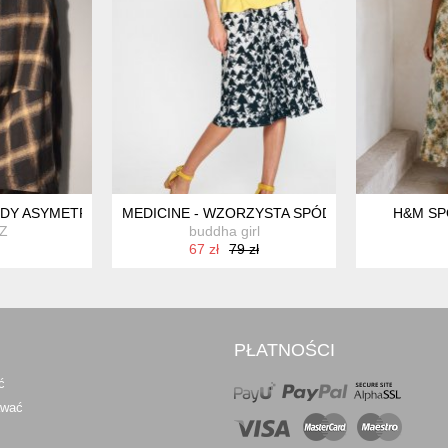
NDY ASYMETRYCZNA M
MEDICINE - WZORZYSTA SPÓDNICA - RYBKI S
H&M SP
 Z
buddha girl
67 zł
79 zł
PŁATNOŚCI
ć
awać