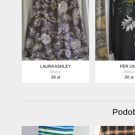
LAURA ASHLEY
PER U
Welur
Welur
39 zł
30 zł
Podob