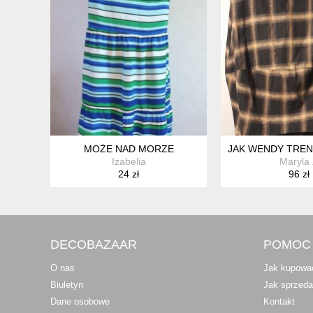
MOŻE NAD MORZE
JAK WENDY TRE
Izabelia
Maryla
24 zł
96 zł
DECOBAZAAR
POMOC
O nas
Jak kupowa
Biuletyn
Jak sprzed
Dane osobowe
Kontakt