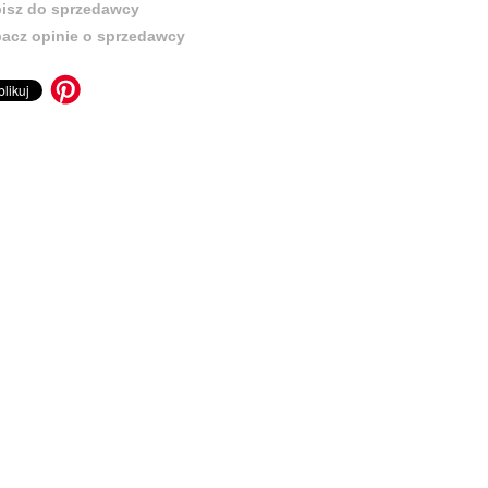
isz do sprzedawcy
acz opinie o sprzedawcy