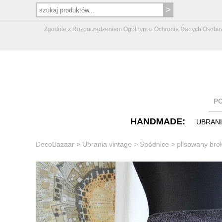
Zgodnie z Rozporządzeniem Ogólnym o Ochronie Danych Osobowych 
P
HANDMADE:
UBRAN
DecoBazaar
>
Ubrania vintage
>
Spódnice
>
plisowany bro