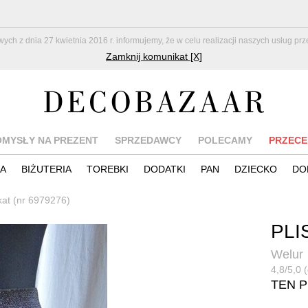
z dnia 27 kwietnia 2016 r. informujemy, że w celu realizacji naszych usług pr
Zamknij komunikat [X]
OMYSŁY NA PREZENT
SPRZEDAWCY
POLECAMY
PRZECE
IA
BIŻUTERIA
TOREBKI
DODATKI
PAN
DZIECKO
DO
kat (nr 6979276)
PLI
Welur
4,8/5,0 
TEN 