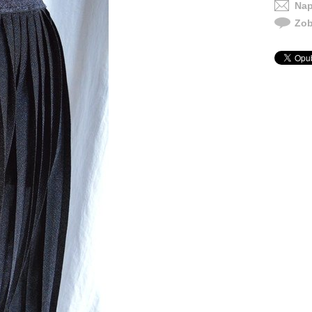
Nap
Zob