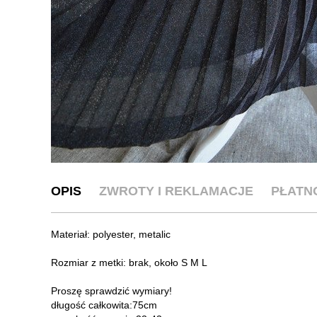
OPIS
ZWROTY I REKLAMACJE
PŁATN
Materiał: polyester, metalic
Rozmiar z metki: brak, około S M L
Proszę sprawdzić wymiary!
długość całkowita:75cm