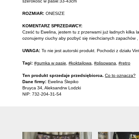
szerokość w pasie:33-43cm
ROZMIAR:
ONESIZE
KOMENTARZ SPRZEDAWCY:
Cześć tu Ewelina, jestem tu z przerwami już ładnych kilka l
ozonujemy ciuchy aby pozbyć się niechcianych zapachów , b
UWAGA:
To nie jest autorski produkt. Pochodzi z działu V
Tagi:
#gumka w pasie
,
#koktajlowa
,
#plisowana
,
#retro
Ten produkt sprzedaje przedsiębiorca.
Co to oznacza?
Dane firmy:
Ewelina Ślepiko
Bruyca 34, Aleksandrw Lodzki
NIP: 732-204-31-54