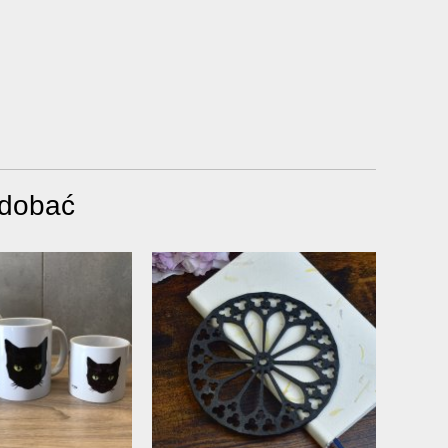
odobać