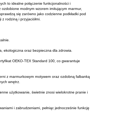
ch to idealne połączenie funkcjonalności i
az ozdobione modnym wzorem imitującym marmur,
prawdzą się zarówno jako codzienne podkładki pod
 z rodziną i przyjaciółmi.
alnie.
a, ekologiczna oraz bezpieczna dla zdrowia.
 certyfikat OEKO-TEX Standard 100, co gwarantuje
i czerni z marmurkowym motywem oraz ozdobną falbanką
nych wnętrz.
enne użytkowanie, świetnie znosi wielokrotne pranie i
waniami i zabrudzeniami, pełniąc jednocześnie funkcję