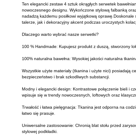
Ten elegancki zestaw 4 sztuk okrągłych serwetek bawełniany
nowoczesnego designu. Wykończone stylową falbanką or
nadadzą każdemu posiłkowi wyjątkową oprawę.Doskonale s
talerze, jak i dekoracyjny akcent podczas uroczystych kolacji
Dlaczego warto wybrać nasze serwetki?
100 % Handmade: Kupujesz produkt z duszą, stworzony lok
100% naturalna bawełna: Wysokiej jakości naturalna tkanin
Wszystkie użyte materiały (tkanina i użyte nici) posiadają
bezpieczeństwo i brak szkodliwych substancji.
Modny i elegancki design: Kontrastowe połączenie bieli 
wpisuje się w trendy nowoczesnych, loftowych oraz klasycz
Trwałość i łatwa pielęgnacja: Tkanina jest odporna na codzi
łatwo się prasuje.
Uniwersalne zastosowanie: Chronią blat stołu przed zaryso
stylowej podkładki.