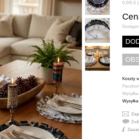
0,0/5,0 (
Cena
Dostępn
Koszty w
Paczkoma
Wysyłka 
Wysyłka 
Zap
Zob
Zasad