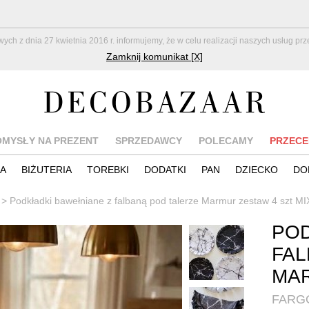
z dnia 27 kwietnia 2016 r. informujemy, że w celu realizacji naszych usług pr
Zamknij komunikat [X]
OMYSŁY NA PREZENT
SPRZEDAWCY
POLECAMY
PRZECE
IA
BIŻUTERIA
TOREBKI
DODATKI
PAN
DZIECKO
DO
>
Podkładki bawełniane z falbaną pod talerze Marmur zestaw 4 szt MI
POD
FAL
MAR
FARG