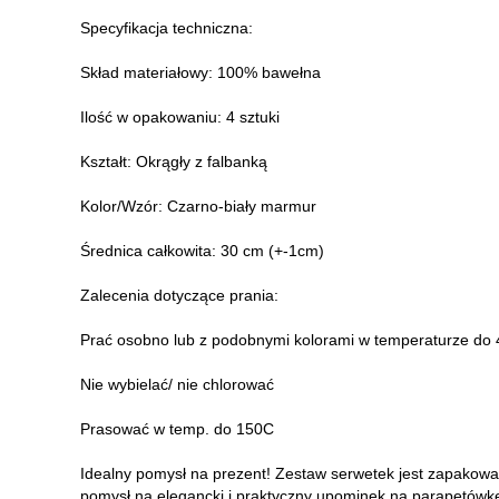
Specyfikacja techniczna:
Skład materiałowy: 100% bawełna
Ilość w opakowaniu: 4 sztuki
Kształt: Okrągły z falbanką
Kolor/Wzór: Czarno-biały marmur
Średnica całkowita: 30 cm (+-1cm)
Zalecenia dotyczące prania:
Prać osobno lub z podobnymi kolorami w temperaturze do
Nie wybielać/ nie chlorować
Prasować w temp. do 150C
Idealny pomysł na prezent! Zestaw serwetek jest zapakowa
pomysł na elegancki i praktyczny upominek na parapetówkę,