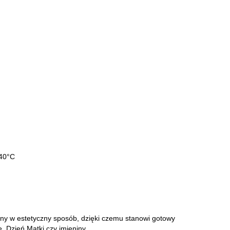
 40°C
ny w estetyczny sposób, dzięki czemu stanowi gotowy
 Dzień Matki czy imieniny.