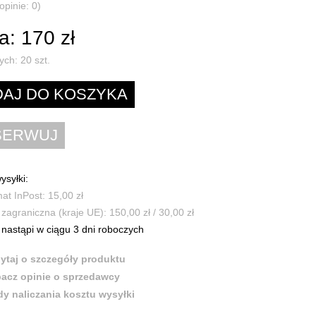
opinie: 0)
: 170 zł
ych:
20
szt.
ysyłki:
t InPost: 15,00 zł
zagraniczna (kraje UE): 150,00 zł / 30,00 zł
nastąpi w ciągu 3 dni roboczych
ytaj o szczegóły produktu
acz opinie o sprzedawcy
y naliczania kosztu wysyłki