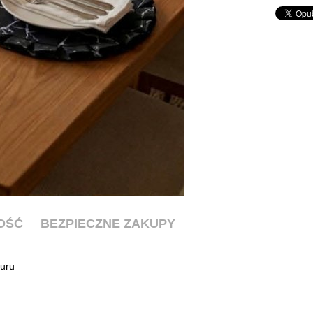
OŚĆ
BEZPIECZNE ZAKUPY
muru