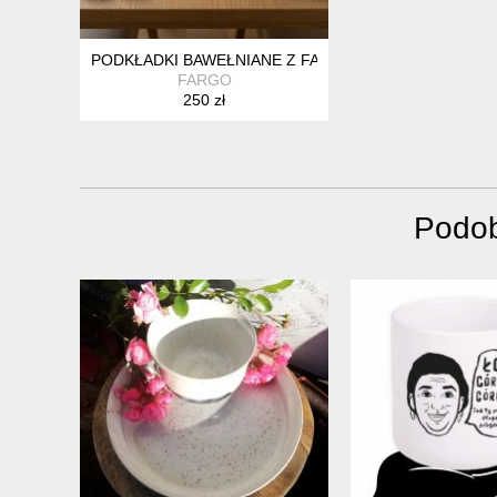
PODKŁADKI BAWEŁNIANE Z FALBANĄ POD TALERZE 
FARGO
250 zł
Podob