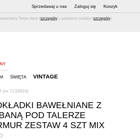
Sprzedawaj u nas
Zaloguj się
Koszyk
zetwarzamy Twoje dane (
szczegóły
) i używamy cookies (
szczegóły
).
NY
VINTAGE
M
ŚWIĘTA
X (nr 7133824)
KŁADKI BAWEŁNIANE Z
BANĄ POD TALERZE
MUR ZESTAW 4 SZT MIX
O