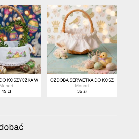
BUKSZPAN
DO KOSZYCZKA WIĄZANA MAŁA SCENKA
OZDOBA SERWETKA DO KOSZYCZKA NA 
Monart
Monart
49 zł
35 zł
odobać