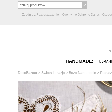
Zgodnie z Rozporządzeniem Ogólnym o Ochronie Danych Osobowych 
P
HANDMADE:
UBRAN
DecoBazaar
>
Święta i okazje
>
Boże Narodzenie
>
Podusze