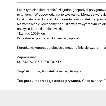
I co z tym siankiem zrobić? Niejedna gospodyni przygotowu
pytaniem... W odpowiedzi na to wyzwanie, Monart stworzyło
Doskonała jako dodatek do prezentu oraz do dekoracji świą
Na zamówienie wykonamy poduszeczkę w wybranym kolorze
naszycia koronki koniakowskiej!
Tkanina: 100% len
W zestawie: poduszeczka, sianko, opłatek.
Koronka wykonana do obszycia może różnić się wzorem, co n
Zapraszamy!
KUPUJ POLSKIE PRODUKTY
Tagi:
#koronka
,
#opłatek
,
#sianko
,
#święta
Ten produkt sprzedaje osoba prywatna.
Co to oznacza?