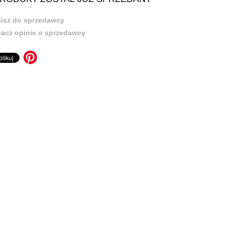
isz do sprzedawcy
acz opinie o sprzedawcy