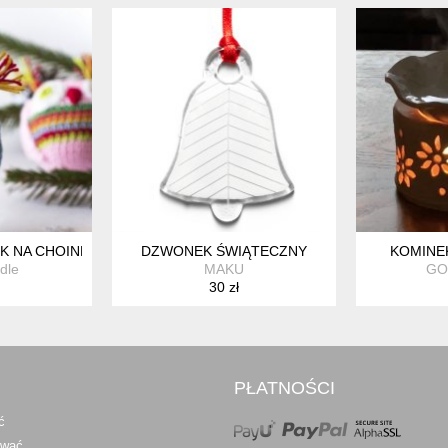
K NA CHOINKĘ. SÓWKI
DZWONEK ŚWIĄTECZNY
KOMINE
dle
MAKU
GO
30 zł
PŁATNOŚCI
ć
awać