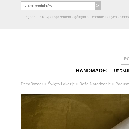
Zgodnie z Rozporządzeniem Ogólnym o Ochronie Danych Osobowych 
P
HANDMADE:
UBRAN
DecoBazaar
>
Święta i okazje
>
Boże Narodzenie
>
Podusz