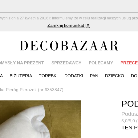
z dnia 27 kwietnia 2016 r. informujemy, że w celu realizacji naszych usług pr
Zamknij komunikat [X]
OMYSŁY NA PREZENT
SPRZEDAWCY
POLECAMY
PRZECE
IA
BIŻUTERIA
TOREBKI
DODATKI
PAN
DZIECKO
DO
ka Pieróg Pierożek (nr 6353847)
POD
Podus
5,0/5,0 (
TEN 