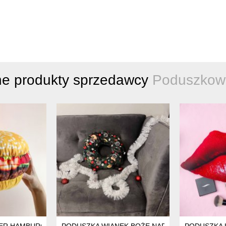
ne produkty sprzedawcy
Poduszkow
RODZENIE
ER HAMBURGER MNIEJSZY
PODUSZKA WIANEK BOŻE NARODZENIE WERSJA
PODUSZKA 