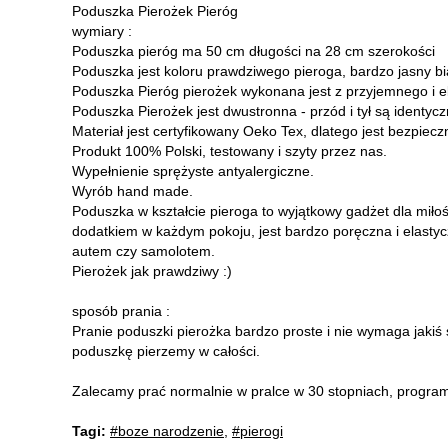
Poduszka Pierożek Pieróg
wymiary :
Poduszka pieróg ma 50 cm długości na 28 cm szerokości
Poduszka jest koloru prawdziwego pieroga, bardzo jasny bia
Poduszka Pieróg pierożek wykonana jest z przyjemnego i e
Poduszka Pierożek jest dwustronna - przód i tył są identyc
Materiał jest certyfikowany Oeko Tex, dlatego jest bezpieczn
Produkt 100% Polski, testowany i szyty przez nas.
Wypełnienie sprężyste antyalergiczne.
Wyrób hand made.
Poduszka w kształcie pieroga to wyjątkowy gadżet dla miło
dodatkiem w każdym pokoju, jest bardzo poręczna i elasty
autem czy samolotem.
Pierożek jak prawdziwy :)
sposób prania :
Pranie poduszki pierożka bardzo proste i nie wymaga jaki
poduszkę pierzemy w całości.
Zalecamy prać normalnie w pralce w 30 stopniach, program 
Tagi:
#boze narodzenie
,
#pierogi