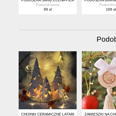
Poduszkownia
Poduszko
99 zł
109 zł
Podob
CHOINKI CERAMICZNE LATARENKI
ZAWIESZKI NA CH