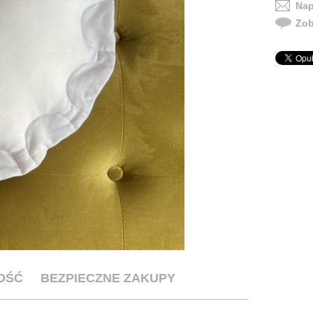
Nap
Zob
OŚĆ
BEZPIECZNE ZAKUPY