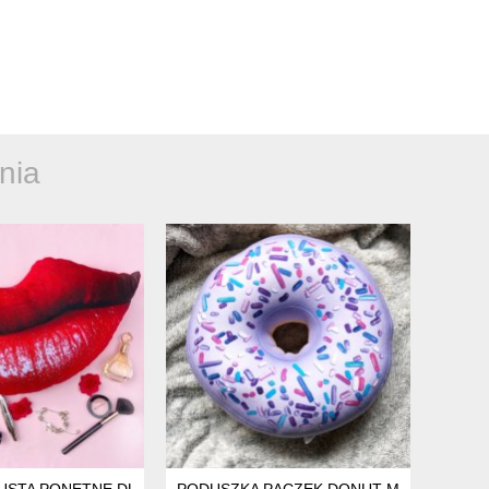
nia
 MNIEJSZA
USTA PONĘTNE DUŻE
PODUSZKA PĄCZEK DONUT MNIEJSZY J