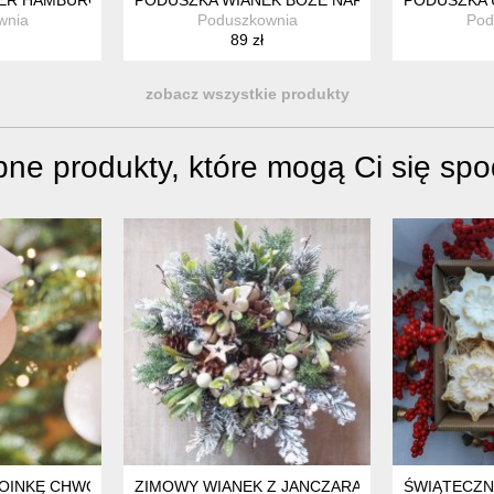
wnia
Poduszkownia
Pod
89 zł
zobacz wszystkie produkty
ne produkty, które mogą Ci się sp
OINKĘ CHWOSTY - 4 SZT. LISKI | ZESTAW OZDÓB CHOINKOWYCH
ZIMOWY WIANEK Z JANCZARAMI
ŚWIĄTECZN