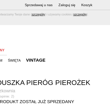
Sprzedawaj u nas
Zaloguj się
Koszyk
zetwarzamy Twoje dane (
szczegóły
) i używamy cookies (
szczegóły
).
NY
VINTAGE
M
ŚWIĘTA
USZKA PIERÓG PIEROŻEK
zkownia
opinie: 2)
PRODUKT ZOSTAŁ JUŻ SPRZEDANY