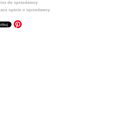
isz do sprzedawcy
acz opinie o sprzedawcy