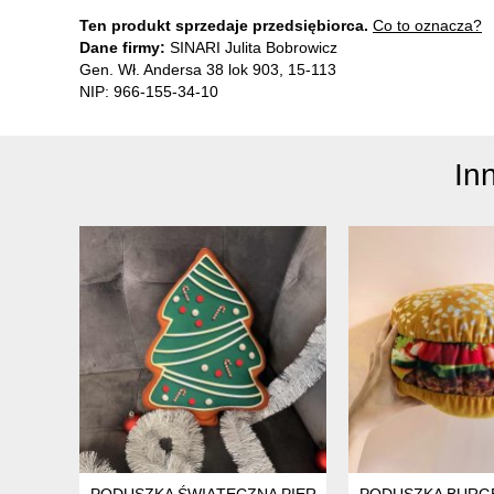
Ten produkt sprzedaje przedsiębiorca.
Co to oznacza?
Dane firmy:
SINARI Julita Bobrowicz
Gen. Wł. Andersa 38 lok 903, 15-113
NIP: 966-155-34-10
In
PODUSZKA ŚWIĄTECZNA PIERNIK CHOINKA BOŻE NA
PODUSZKA BURG