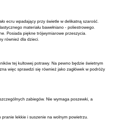
ło ecru wpadający przy świetle w delikatną szarość.
lastycznego materiału bawełniano - poliestrowego.
zne. Posiada piękne trójwymiarowe przeszycia.
y również dla dzieci.
śników tej kultowej potrawy. Na pewno będzie świetnym
czna więc sprawdzi się również jako zagłówek w podróży
ś szczególnych zabiegów. Nie wymaga poszewki, a
pranie lekkie i suszenie na wolnym powietrzu.