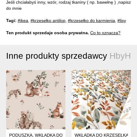
Jeśli chciałabyś inny, wzór, rodzaj tkaniny ( np. bawełnę ) ,napisz
do mnie
Tagi:
#ikea
,
#krzesełko antilop
,
#krzesełko do karmienia
,
#lisy
Ten produkt sprzedaje osoba prywatna.
Co to oznacza?
Inne produkty sprzedawcy
HbyH
PODUSZKA, WKŁADKA DO KRZESEŁKA IKEA-ANTILOP
WKŁADKA DO KRZESEŁKA CHI