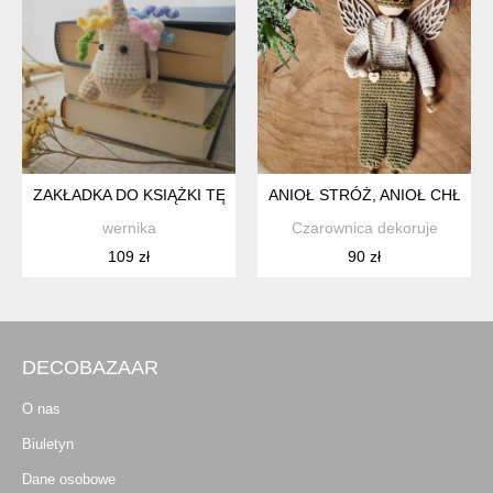
ZAKŁADKA DO KSIĄŻKI TĘCZOWY JEDNOROŻEC
ANIOŁ STRÓŻ, ANIOŁ CHŁOPA
wernika
Czarownica dekoruje
109 zł
90 zł
DECOBAZAAR
O nas
Biuletyn
Dane osobowe