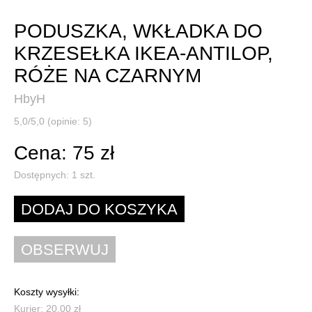
PODUSZKA, WKŁADKA DO
KRZESEŁKA IKEA-ANTILOP,
RÓŻE NA CZARNYM
HbyH
5,0/5,0 (opinie: 5)
Cena: 75 zł
Dostępnych:
1
szt.
Koszty wysyłki:
Kurier: 20,00 zł