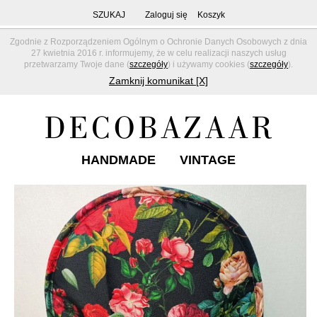
SZUKAJ
Zaloguj się
Koszyk
Zgodnie z Rozporządzeniem Ogólnym o Ochronie Danych Osobowych z dnia
27 kwietnia 2016 r. informujemy, że w celu realizacji naszych usług
przetwarzamy Twoje dane (
szczegóły
) i używamy cookies (
szczegóły
).
Zamknij komunikat [X]
HANDMADE
VINTAGE