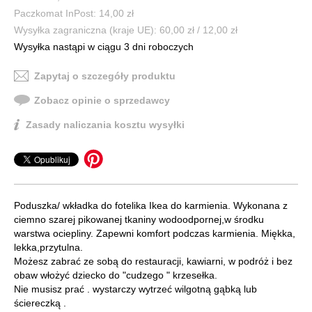
Paczkomat InPost: 14,00 zł
Wysyłka zagraniczna (kraje UE): 60,00 zł / 12,00 zł
Wysyłka nastąpi w ciągu 3 dni roboczych
Zapytaj o szczegóły produktu
Zobacz opinie o sprzedawcy
Zasady naliczania kosztu wysyłki
Poduszka/ wkładka do fotelika Ikea do karmienia. Wykonana z
ciemno szarej pikowanej tkaniny wodoodpornej,w środku
warstwa ociepliny. Zapewni komfort podczas karmienia. Miękka,
lekka,przytulna.
Możesz zabrać ze sobą do restauracji, kawiarni, w podróż i bez
obaw włożyć dziecko do "cudzego " krzesełka.
Nie musisz prać . wystarczy wytrzeć wilgotną gąbką lub
ściereczką .