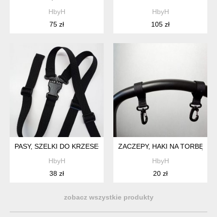
HbyH
HbyH
75 zł
105 zł
PASY, SZELKI DO KRZESEŁKA DO KARMIENIA TRZYPUNKTOW
ZACZEPY, HAKI NA TORBĘ D
HbyH
HbyH
38 zł
20 zł
zobacz wszystkie produkty