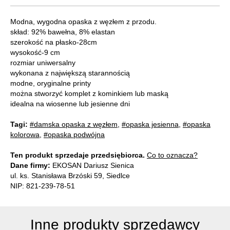
Modna, wygodna opaska z węzłem z przodu.
skład: 92% bawełna, 8% elastan
szerokość na płasko-28cm
wysokość-9 cm
rozmiar uniwersalny
wykonana z największą starannością
modne, oryginalne printy
można stworzyć komplet z kominkiem lub maską
idealna na wiosenne lub jesienne dni
Tagi:
#damska opaska z węzłem
,
#opaska jesienna
,
#opaska
kolorowa
,
#opaska podwójna
Ten produkt sprzedaje przedsiębiorca.
Co to oznacza?
Dane firmy:
EKOSAN Dariusz Sienica
ul. ks. Stanisława Brzóski 59, Siedlce
NIP: 821-239-78-51
Inne produkty sprzedawcy