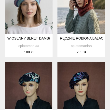
WIOSENNY BERET DAMSKI Z ANTENKĄ RĘCZNIE ROBIONY BA
RĘCZNIE ROBIONA BALACLAV
splotomaniaa
splotomaniaa
100 zł
299 zł