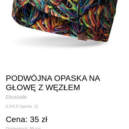
PODWÓJNA OPASKA NA
GŁOWĘ Z WĘZŁEM
Ekoszale
5,0/5,0 (opinie: 3)
Cena: 35 zł
Dostępnych:
99
szt.