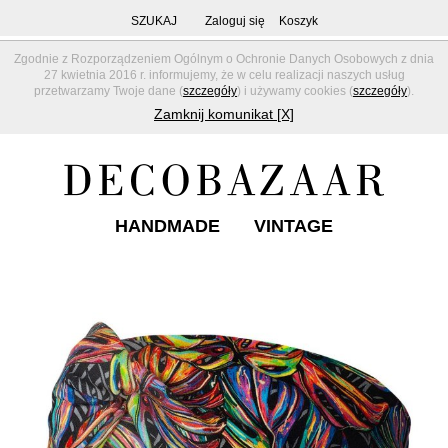
SZUKAJ
Zaloguj się
Koszyk
Zgodnie z Rozporządzeniem Ogólnym o Ochronie Danych Osobowych z dnia
27 kwietnia 2016 r. informujemy, że w celu realizacji naszych usług
przetwarzamy Twoje dane (
szczegóły
) i używamy cookies (
szczegóły
).
Zamknij komunikat [X]
HANDMADE
VINTAGE