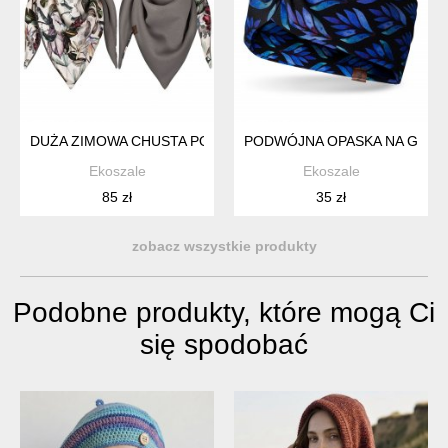
DUŻA ZIMOWA CHUSTA PODWÓJNA Z BAWEŁNY
PODWÓJNA OPASKA NA GŁOW
Ekoszale
Ekoszale
85 zł
35 zł
zobacz wszystkie produkty
Podobne produkty, które mogą Ci
się spodobać