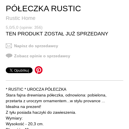
PÓŁECZKA RUSTIC
Rustic Home
5,0/5,0 (opinie: 356)
TEN PRODUKT ZOSTAŁ JUŻ SPRZEDANY
Napisz do sprzedawcy
Zobacz opinie o sprzedawcy
* RUSTIC * UROCZA PÓŁECZKA
Stara fajna drewniana półeczka, odnowiona: pobielona,
przetarta z uroczym ornamentem...w stylu provance ...
Idealna na prezent!
Z tyłu posiada haczyki do zawieszenia.
Wymiary:
Wysokość - 20,3 cm.