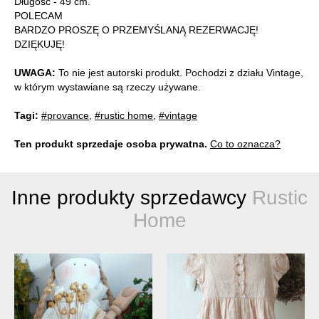
Długość - 49 cm.
POLECAM
BARDZO PROSZĘ O PRZEMYŚLANĄ REZERWACJĘ!
DZIĘKUJĘ!
UWAGA:
To nie jest autorski produkt. Pochodzi z działu Vintage,
w którym wystawiane są rzeczy używane.
Tagi:
#provance
,
#rustic home
,
#vintage
Ten produkt sprzedaje osoba prywatna.
Co to oznacza?
Inne produkty sprzedawcy
Rustic
Home