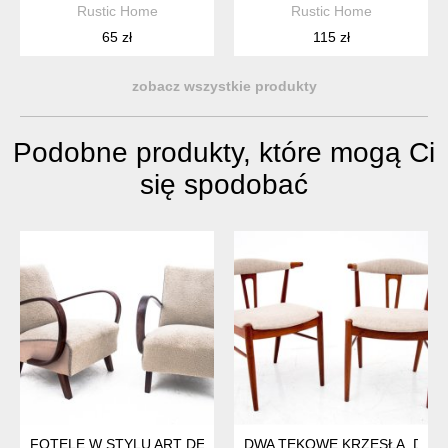
Rustic Home
Rustic Home
65 zł
115 zł
zobacz wszystkie produkty
Podobne produkty, które mogą Ci
się spodobać
FOTELE W STYLU ART DECO PROJ. J. HALABALA, CZECHOSŁO
DWA TEKOWE KRZESŁA, DUŃSK