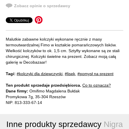
Zobacz opinie o sprzedawcy
Malutkie zabawne kolczyki wykonane ręcznie z masy
termoutwardzalnej Fimo w kształcie pomarańczowych lisków.
Wielkość kolczyków to ok. 1,5 cm. Sztyfty wykonane są ze stali
chirurgicznej. Kolczyki świetne na prezent. Zobacz moją całą
galerię w Decobazaar!
Tagi:
#kolczyki dla dziewczynki
,
#lisek
,
#pomysł na prezent
Ten produkt sprzedaje przedsiębiorca.
Co to oznacza?
Dane firmy:
Omifimo Magdalena Bułdak
Promykowa 7g, 35-304 Rzeszów
NIP: 813-333-67-14
Inne produkty sprzedawcy
Nigra