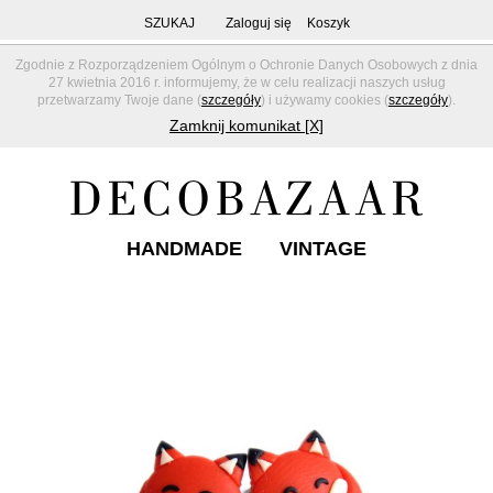
SZUKAJ
Zaloguj się
Koszyk
Zgodnie z Rozporządzeniem Ogólnym o Ochronie Danych Osobowych z dnia
27 kwietnia 2016 r. informujemy, że w celu realizacji naszych usług
przetwarzamy Twoje dane (
szczegóły
) i używamy cookies (
szczegóły
).
Zamknij komunikat [X]
HANDMADE
VINTAGE