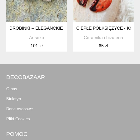
DROBINKI – ELEGANCKIE KOLCZYKI Z PEREŁ I SREBRA D128
CIEPŁE PÓŁKSIĘŻYCE - KOL
Artseko
Ceramika i biżuteria
101 zł
65 zł
DECOBAZAAR
O nas
Biuletyn
Dane osobowe
Pliki Cookies
POMOC