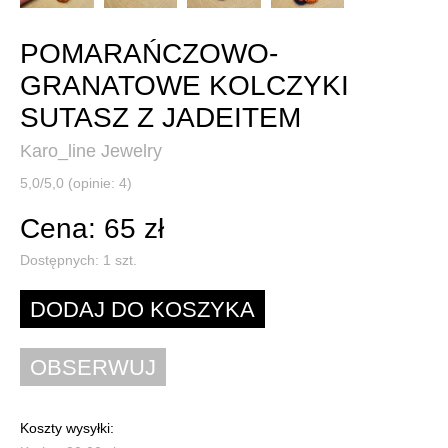
POMARAŃCZOWO-
GRANATOWE KOLCZYKI
SUTASZ Z JADEITEM
Karo_line Jewelry
5,0/5,0 (opinie: 4)
Cena: 65 zł
Dostępnych:
1
szt.
Koszty wysyłki: