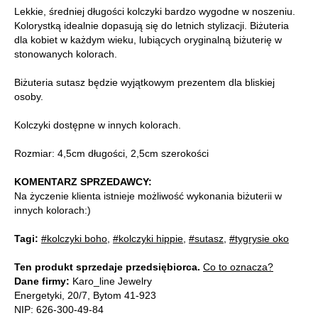
Lekkie, średniej długości kolczyki bardzo wygodne w noszeniu.
Kolorystką idealnie dopasują się do letnich stylizacji. Biżuteria
dla kobiet w każdym wieku, lubiących oryginalną biżuterię w
stonowanych kolorach.
Biżuteria sutasz będzie wyjątkowym prezentem dla bliskiej
osoby.
Kolczyki dostępne w innych kolorach.
Rozmiar: 4,5cm długości, 2,5cm szerokości
KOMENTARZ SPRZEDAWCY:
Na życzenie klienta istnieje możliwość wykonania biżuterii w
innych kolorach:)
Tagi:
#kolczyki boho
,
#kolczyki hippie
,
#sutasz
,
#tygrysie oko
Ten produkt sprzedaje przedsiębiorca.
Co to oznacza?
Dane firmy:
Karo_line Jewelry
Energetyki, 20/7, Bytom 41-923
NIP: 626-300-49-84