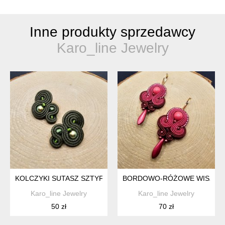
Inne produkty sprzedawcy
Karo_line Jewelry
KOLCZYKI SUTASZ SZTYFTY 24
BORDOWO-RÓŻOWE WISZĄCE
Karo_line Jewelry
Karo_line Jewelry
50 zł
70 zł