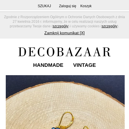
SZUKAJ
Zaloguj się
Koszyk
Zgodnie z Rozporządzeniem Ogólnym o Ochronie Danych Osobowych z dnia
27 kwietnia 2016 r. informujemy, że w celu realizacji naszych usług
przetwarzamy Twoje dane (
szczegóły
) i używamy cookies (
szczegóły
).
Zamknij komunikat [X]
HANDMADE
VINTAGE