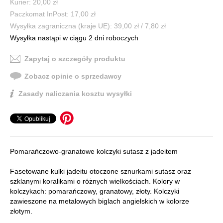
Kurier: 20,00 zł
Paczkomat InPost: 17,00 zł
Wysyłka zagraniczna (kraje UE): 39,00 zł / 7,80 zł
Wysyłka nastąpi w ciągu 2 dni roboczych
Zapytaj o szczegóły produktu
Zobacz opinie o sprzedawcy
Zasady naliczania kosztu wysyłki
Pomarańczowo-granatowe kolczyki sutasz z jadeitem
Fasetowane kulki jadeitu otoczone sznurkami sutasz oraz
szklanymi koralikami o różnych wielkościach. Kolory w
kolczykach: pomarańczowy, granatowy, złoty. Kolczyki
zawieszone na metalowych biglach angielskich w kolorze
złotym.