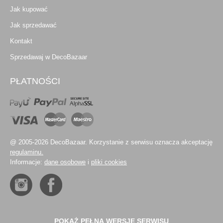
Jak kupować
Jak sprzedawać
Kontakt
Sprzedawaj w DecoBazaar
PŁATNOŚCI
@ 2005-2026 DecoBazaar. Korzystanie z serwisu oznacza akceptację
regulaminu.
Informacje:
dane osobowe
i
pliki cookies
POKAŻ PEŁNĄ WERSJĘ SERWISU