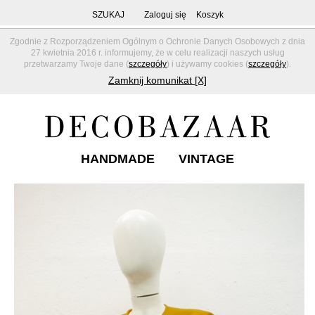
SZUKAJ
Zaloguj się
Koszyk
Zgodnie z Rozporządzeniem Ogólnym o Ochronie Danych Osobowych z dnia
27 kwietnia 2016 r. informujemy, że w celu realizacji naszych usług
przetwarzamy Twoje dane (
szczegóły
) i używamy cookies (
szczegóły
).
Zamknij komunikat [X]
HANDMADE
VINTAGE