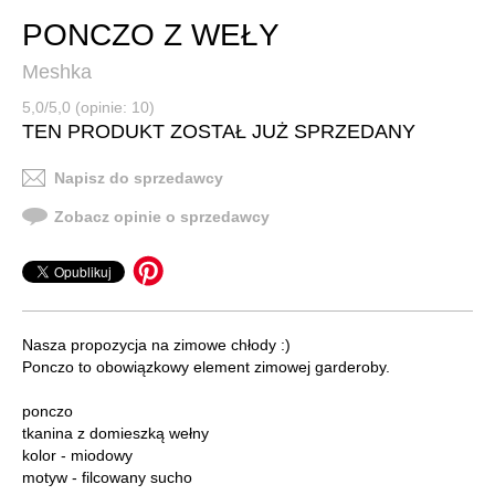
PONCZO Z WEŁY
Meshka
5,0/5,0 (opinie: 10)
TEN PRODUKT ZOSTAŁ JUŻ SPRZEDANY
Napisz do sprzedawcy
Zobacz opinie o sprzedawcy
Nasza propozycja na zimowe chłody :)
Ponczo to obowiązkowy element zimowej garderoby.
ponczo
tkanina z domieszką wełny
kolor - miodowy
motyw - filcowany sucho