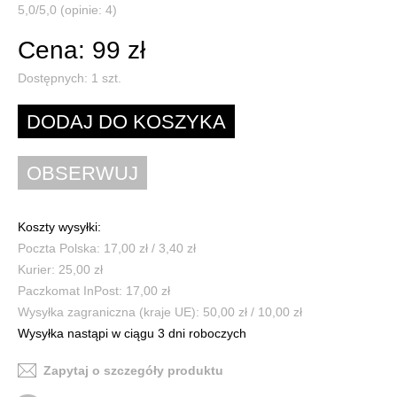
5,0/5,0 (opinie: 4)
Cena: 99 zł
Dostępnych:
1
szt.
Koszty wysyłki:
Poczta Polska: 17,00 zł / 3,40 zł
Kurier: 25,00 zł
Paczkomat InPost: 17,00 zł
Wysyłka zagraniczna (kraje UE): 50,00 zł / 10,00 zł
Wysyłka nastąpi w ciągu 3 dni roboczych
Zapytaj o szczegóły produktu