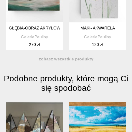
GŁĘBIA-OBRAZ AKRYLOWY FORMATU 30/40 CM
MAKI- AKWARELA
GaleriaPauliny
GaleriaPauliny
270 zł
120 zł
zobacz wszystkie produkty
Podobne produkty, które mogą Ci
się spodobać