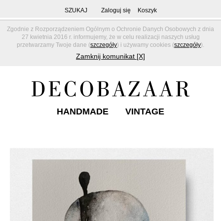
SZUKAJ
Zaloguj się
Koszyk
Zgodnie z Rozporządzeniem Ogólnym o Ochronie Danych Osobowych z dnia
27 kwietnia 2016 r. informujemy, że w celu realizacji naszych usług
przetwarzamy Twoje dane (
szczegóły
) i używamy cookies (
szczegóły
).
Zamknij komunikat [X]
HANDMADE
VINTAGE