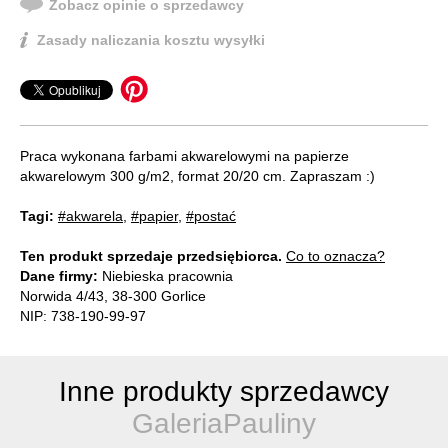
Zobacz opinie o sprzedawcy
Zasady naliczania kosztu wysyłki
Praca wykonana farbami akwarelowymi na papierze
akwarelowym 300 g/m2, format 20/20 cm. Zapraszam :)
Tagi:
#akwarela
,
#papier
,
#postać
Ten produkt sprzedaje przedsiębiorca.
Co to oznacza?
Dane firmy:
Niebieska pracownia
Norwida 4/43, 38-300 Gorlice
NIP: 738-190-99-97
Inne produkty sprzedawcy
GaleriaPauliny