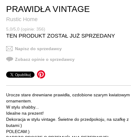
PRAWIDŁA VINTAGE
Rustic Home
5,0/5,0 (opinie: 356)
TEN PRODUKT ZOSTAŁ JUŻ SPRZEDANY
Napisz do sprzedawcy
Zobacz opinie o sprzedawcy
Urocze stare drewniane prawidła, ozdobione szarym kwiatowym
ornamentem.
W stylu shabby...
Idealne na prezent!
Dekoracja w stylu vintage. Świetne do przedpokoju, na szafkę z
butami:)
POLECAM:)