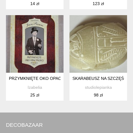
14 zł
123 zł
PRZYMKNIĘTE OKO OPACZNOŚCI
SKARABEUSZ NA SZCZĘŚCIE 
Izabelia
studiolepianka
25 zł
98 zł
DECOBAZAAR