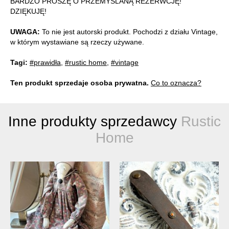
BARDZO PROSZĘ O PRZEMYŚLANĄ REZERWCJĘ!
DZIĘKUJĘ!
UWAGA:
To nie jest autorski produkt. Pochodzi z działu Vintage,
w którym wystawiane są rzeczy używane.
Tagi:
#prawidła
,
#rustic home
,
#vintage
Ten produkt sprzedaje osoba prywatna.
Co to oznacza?
Inne produkty sprzedawcy
Rustic
Home