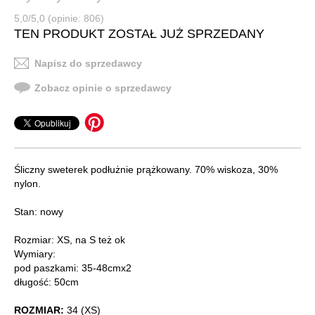
5,0/5,0 (opinie: 806)
TEN PRODUKT ZOSTAŁ JUŻ SPRZEDANY
Napisz do sprzedawcy
Zobacz opinie o sprzedawcy
Śliczny sweterek podłużnie prążkowany. 70% wiskoza, 30%
nylon.
Stan: nowy
Rozmiar: XS, na S też ok
Wymiary:
pod paszkami: 35-48cmx2
długość: 50cm
ROZMIAR:
34 (XS)