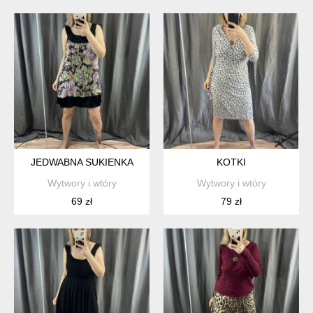
JEDWABNA SUKIENKA
KOTKI
Wytwory i wtóry
Wytwory i wtóry
69 zł
79 zł