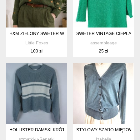
H&M ZIELONY SWETER W ZŁOTE WAŻKI PSZCZOŁY OWADY 
SWETER VINTAGE CIEPŁA ZIE
Little Foxes
assembleage
100 zł
25 zł
HOLLISTER DAMSKI KRÓTKI SZAŁWIOWY SWETER / XS
STYLOWY SZARO MIĘTOWY
szmatki-u-Renatki
Izabelia