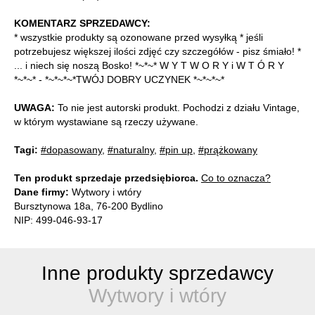
KOMENTARZ SPRZEDAWCY:
* wszystkie produkty są ozonowane przed wysyłką * jeśli
potrzebujesz większej ilości zdjęć czy szczegółów - pisz śmiało! *
... i niech się noszą Bosko! *~*~* W Y T W O R Y i W T Ó R Y
*~*~* - *~*~*~*TWÓJ DOBRY UCZYNEK *~*~*~*
UWAGA:
To nie jest autorski produkt. Pochodzi z działu Vintage,
w którym wystawiane są rzeczy używane.
Tagi:
#dopasowany
,
#naturalny
,
#pin up
,
#prążkowany
Ten produkt sprzedaje przedsiębiorca.
Co to oznacza?
Dane firmy:
Wytwory i wtóry
Bursztynowa 18a, 76-200 Bydlino
NIP: 499-046-93-17
Inne produkty sprzedawcy
Wytwory i wtóry