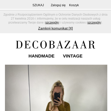
SZUKAJ
Zaloguj się
Koszyk
Zgodnie z Rozporządzeniem Ogólnym o Ochronie Danych Osobowych z dnia
27 kwietnia 2016 r. informujemy, że w celu realizacji naszych usług
przetwarzamy Twoje dane (
szczegóły
) i używamy cookies (
szczegóły
).
Zamknij komunikat [X]
HANDMADE
VINTAGE