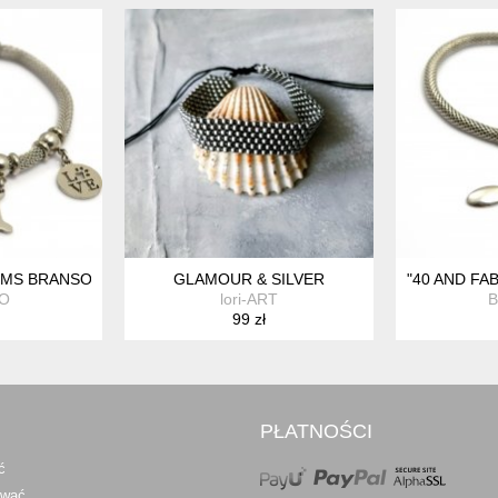
TAL CHIRURGICZNA VAMPIRE
S BRANSOLETKA ZE STALI SZLACHETNEJ
GLAMOUR & SILVER
"40 AND FA
O
lori-ART
99 zł
PŁATNOŚCI
ć
awać