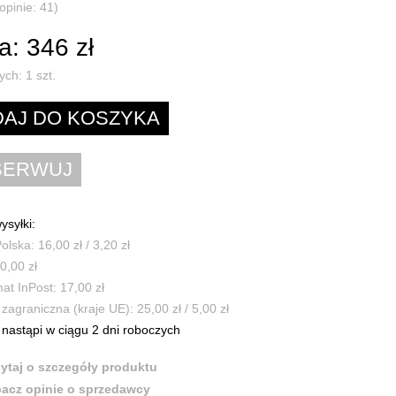
opinie: 41)
: 346 zł
ych:
1
szt.
ysyłki:
olska: 16,00 zł / 3,20 zł
0,00 zł
t InPost: 17,00 zł
zagraniczna (kraje UE): 25,00 zł / 5,00 zł
nastąpi w ciągu 2 dni roboczych
ytaj o szczegóły produktu
acz opinie o sprzedawcy