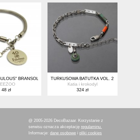
BULOUS" BRANSOLETKA ZE STALI SZLACHETNEJ
TURKUSOWA BATUTKA VOL. 2 BRANSOLE
BEEŻOO
Katia i krokodyl
48 zł
324 zł
@ 2005-2026 DecoBazaar. Korzystanie z
serwisu oznacza akceptację
regulaminu.
Informacje:
dane osobowe
i
pliki cookies