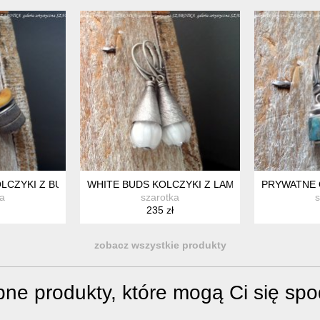
 SREBRA
LCZYKI Z BURSZTYNU, MUSZLI I SREBRA
WHITE BUDS KOLCZYKI Z LAMPWORKU I SREB
PRYWATNE 
ka
szarotka
s
235 zł
zobacz wszystkie produkty
ne produkty, które mogą Ci się sp