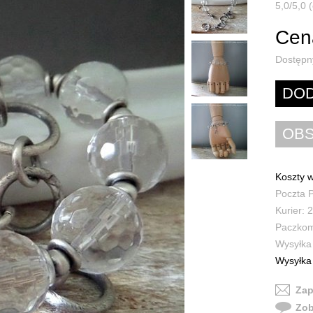
5,0/5,0 (
Cena
Dostępn
Koszty w
Poczta P
Kurier: 2
Paczkoma
Wysyłka 
Wysyłka 
Zap
Zob