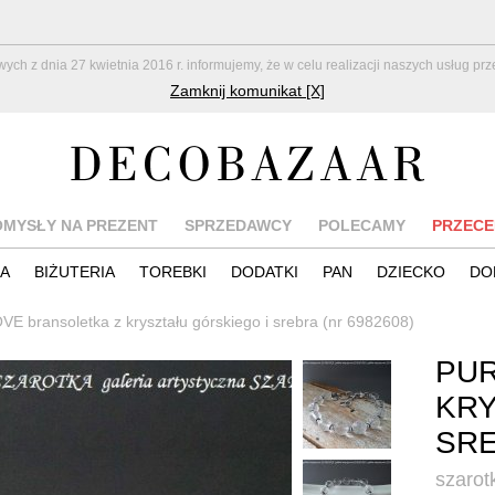
z dnia 27 kwietnia 2016 r. informujemy, że w celu realizacji naszych usług pr
Zamknij komunikat [X]
OMYSŁY NA PREZENT
SPRZEDAWCY
POLECAMY
PRZECE
IA
BIŻUTERIA
TOREBKI
DODATKI
PAN
DZIECKO
DO
E bransoletka z kryształu górskiego i srebra (nr 6982608)
PUR
KRY
SR
szarot