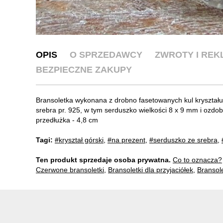
OPIS
O SPRZEDAWCY
ZWROTY I RE
BEZPIECZNE ZAKUPY
Bransoletka wykonana z drobno fasetowanych kul kryształ
srebra pr. 925, w tym serduszko wielkości 8 x 9 mm i ozdo
przedłużka - 4,8 cm
Tagi:
#kryształ górski
,
#na prezent
,
#serduszko ze srebra
,
Ten produkt sprzedaje osoba prywatna.
Co to oznacza?
Czerwone bransoletki
,
Bransoletki dla przyjaciółek
,
Bransol