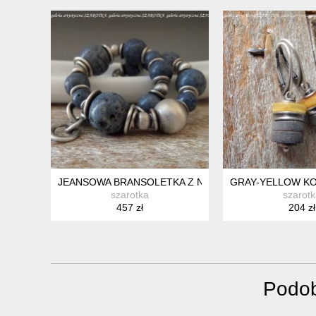
JEANSOWA BRANSOLETKA Z NIEBIESKIEGO KORALA I
GRAY-YELLOW KO
szarotka
szarot
457 zł
204 zł
Podob