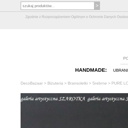
Zgodnie z Rozporządzeniem Ogólnym o Ochronie Danych Osobowych 
P
HANDMADE:
UBRAN
DecoBazaar
>
Biżuteria
>
Bransoletki
>
Srebrne
>
PURE LOV