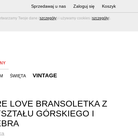
Sprzedawaj u nas
Zaloguj się
Koszyk
zetwarzamy Twoje dane (
szczegóły
) i używamy cookies (
szczegóły
).
NY
VINTAGE
M
ŚWIĘTA
E LOVE BRANSOLETKA Z
SZTAŁU GÓRSKIEGO I
EBRA
ka