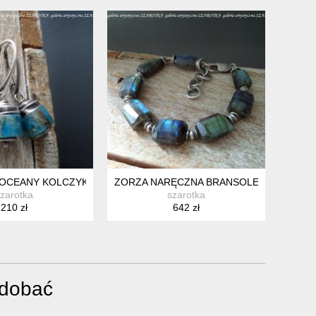
RA
OCEANY KOLCZYKI Z APATYTU I SREBRA
ZORZA NARĘCZNA BRANSOLETKA Z LABR
zarotka
szarotka
210 zł
642 zł
odobać