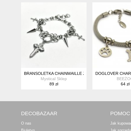
BRANSOLETKA CHAINMAILLE Z KRZYŻAMI KOLCAMI S
DOGLOVER CHARM
Mystical Sklep
BEEŻO
89 zł
64 zł
DECOBAZAAR
POMOC
O nas
Jak kupowa
Biuletyn
Jak sprzed