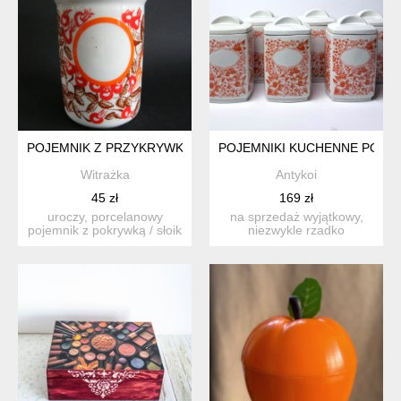
POJEMNIK Z PRZYKRYWKĄ DO KUCHNI, PORCELANA BOGUCI
POJEMNIKI KUCHENNE PORCE
Witrażka
Antykoi
45 zł
169 zł
uroczy, porcelanowy
na sprzedaż wyjątkowy,
pojemnik z pokrywką / słoik
niezwykle rzadko
do przechowywania / bo...
spotykany na rynku
wtórnym w c...