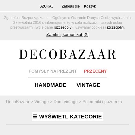
SZUKAJ
Zaloguj się
Koszyk
Zgodnie z Rozporządzeniem Ogólnym o Ochronie Danych Osobowych z dnia
27 kwietnia 2016 r. informujemy, że w celu realizacji naszych usług
przetwarzamy Twoje dane (
szczegóły
) i używamy cookies (
szczegóły
).
Zamknij komunikat [X]
POMYSŁY NA PREZENT
PRZECENY
HANDMADE
VINTAGE
DecoBazaar
>
Vintage
>
Dom vintage
>
Pojemniki i puzderka
WYŚWIETL KATEGORIE