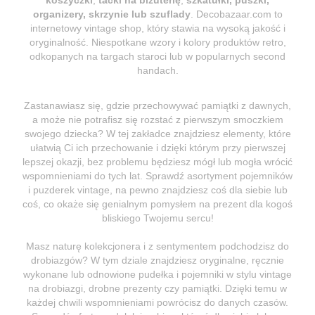
organizery, skrzynie lub szuflady
. Decobazaar.com to
internetowy vintage shop, który stawia na wysoką jakość i
oryginalność. Niespotkane wzory i kolory produktów retro,
odkopanych na targach staroci lub w popularnych second
handach.
Zastanawiasz się, gdzie przechowywać pamiątki z dawnych,
a może nie potrafisz się rozstać z pierwszym smoczkiem
swojego dziecka? W tej zakładce znajdziesz elementy, które
ułatwią Ci ich przechowanie i dzięki którym przy pierwszej
lepszej okazji, bez problemu będziesz mógł lub mogła wrócić
wspomnieniami do tych lat. Sprawdź asortyment pojemników
i puzderek vintage, na pewno znajdziesz coś dla siebie lub
coś, co okaże się genialnym pomysłem na prezent dla kogoś
bliskiego Twojemu sercu!
Masz naturę kolekcjonera i z sentymentem podchodzisz do
drobiazgów? W tym dziale znajdziesz oryginalne, ręcznie
wykonane lub odnowione pudełka i pojemniki w stylu vintage
na drobiazgi, drobne prezenty czy pamiątki. Dzięki temu w
każdej chwili wspomnieniami powrócisz do danych czasów.