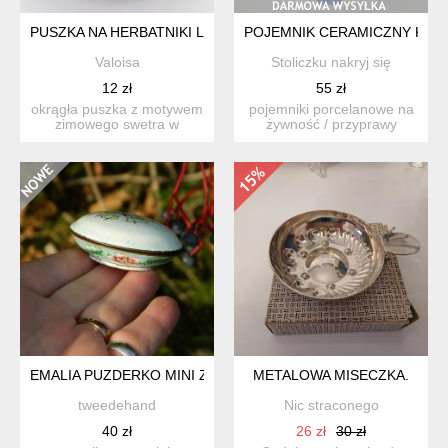
PUSZKA NA HERBATNIKI LUB BIBELOTY ŚWIĄTECZNA
POJEMNIK CERAMICZNY KUC
Valoisa
Stoliczku nakryj się
12 zł
55 zł
okrągła puszka z motywem
pojemniki porcelanowe na
zimowego swetra w
żywność / przyprawy
kolorach białym i
wykonane z solidnej
czerwonym...
porce...
EMALIA PUZDERKO MINI Z MOTYLEM RĘCZNIE MALOWANE
METALOWA MISECZKA.
tweedehand
Nic straconego
40 zł
26 zł
30 zł