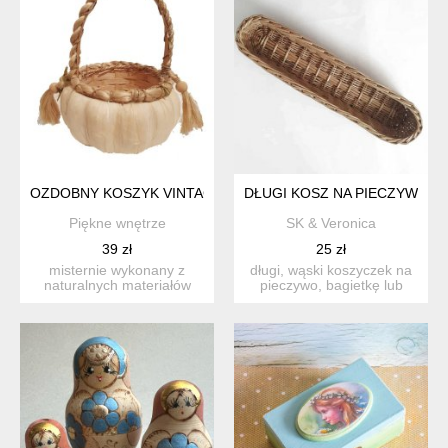
OZDOBNY KOSZYK VINTAGE RETRO NATURALNY KOSZ
DŁUGI KOSZ NA PIECZYWO
Piękne wnętrze
SK & Veronica
39 zł
25 zł
misternie wykonany z
długi, wąski koszyczek na
naturalnych materiałów
pieczywo, bagietkę lub
koszyk vintage. wysokoś...
sztućce itd. wypleci...