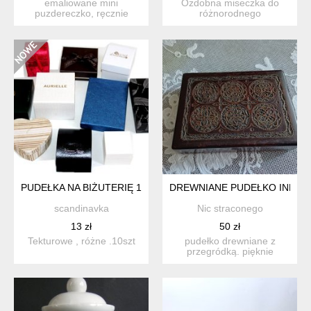
emaliowane mini
Ozdobna miseczka do
puzdereczko, ręcznie
różnorodnego
malowane. inne niż
zastosowania.
wszystkie, ni...
PUDEŁKA NA BIŻUTERIĘ 10SZT MIX
DREWNIANE PUDEŁKO INKRU
scandinavka
Nic straconego
13 zł
50 zł
Tekturowe , różne .10szt
pudełko drewniane z
przegródką. pięknie
inkrustowane. długość 15
cm, s...