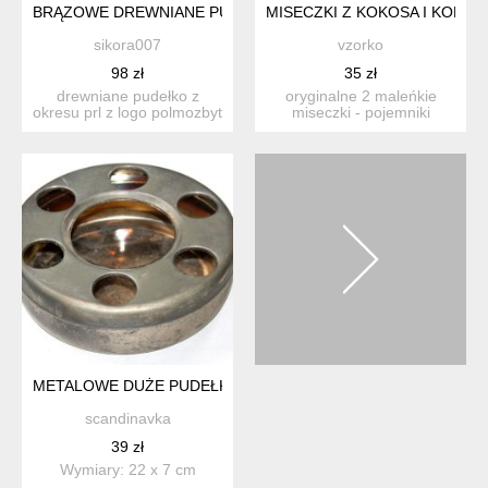
BRĄZOWE DREWNIANE PUDEŁKO KASETKA VINTAGE PRL
MISECZKI Z KOKOSA I KORAL
sikora007
vzorko
98 zł
35 zł
drewniane pudełko z
oryginalne 2 maleńkie
okresu prl z logo polmozbyt
miseczki - pojemniki
z zewnątrz stan bardz...
wykonane z łupiny kokosa,
w...
METALOWE DUŻE PUDEŁKO OBUDOWA NIE WIADOMO DO C
scandinavka
39 zł
Wymiary: 22 x 7 cm