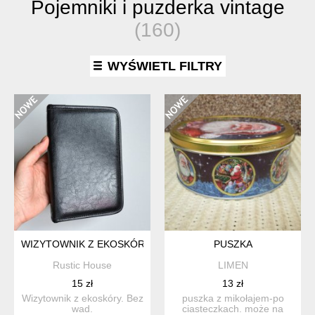
Pojemniki i puzderka vintage
(160)
WYŚWIETL FILTRY
WIZYTOWNIK Z EKOSKÓRY
PUSZKA
Rustic House
LIMEN
15 zł
13 zł
Wizytownik z ekoskóry. Bez
puszka z mikołajem-po
wad.
ciasteczkach. może na