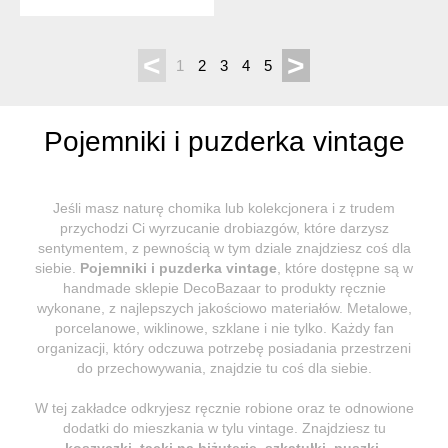
<
>
1
2
3
4
5
Pojemniki i puzderka vintage
Jeśli masz naturę chomika lub kolekcjonera i z trudem
przychodzi Ci wyrzucanie drobiazgów, które darzysz
sentymentem, z pewnością w tym dziale znajdziesz coś dla
siebie.
Pojemniki i puzderka vintage
, które dostępne są w
handmade sklepie DecoBazaar to produkty ręcznie
wykonane, z najlepszych jakościowo materiałów. Metalowe,
porcelanowe, wiklinowe, szklane i nie tylko. Każdy fan
organizacji, który odczuwa potrzebę posiadania przestrzeni
do przechowywania, znajdzie tu coś dla siebie.
W tej zakładce odkryjesz ręcznie robione oraz te odnowione
dodatki do mieszkania w tylu vintage. Znajdziesz tu
koszyczki
,
tacki na biżuterię
,
szkatułki, puszki,