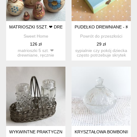
MATRIOSZKI 5SZT. ❤ DREWNIANE, RĘCZNIE MALOWANE
PUDEŁKO DREWNIANE - KOMU
Sweet Home
Powrót do przeszłości
126 zł
29 zł
matrioszki 5 szt. ❤
sypialnie czy pokój dziecka
drewniane, ręcznie
często potrzebuje skrytek
malowane. bardzo urocze i
na różne skarby....
niesp...
WYKWINTNE PRAKTYCZNE - SZKŁO KRYSZTAŁOWE I METALOW
KRYSZTAŁOWA BOMBONIERKA