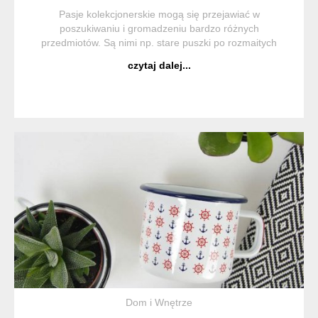
Pasje kolekcjonerskie mogą się przejawiać w
poszukiwaniu i gromadzeniu bardzo różnych
przedmiotów. Są nimi np. stare puszki po rozmaitych
produktach. Któż z nas nie widział w czyjejś piwnicy czy
czytaj dalej...
garażu nieco pordzewiałych puszek wypełnionych jakimiś
...
Dom i Wnętrze