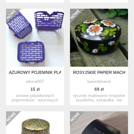
ciastka,pierniki,cukierki...
AŻUROWY POJEMNIK PLASTIKOWY KOSZYCZEK
ROSYJSKIE PAPIER MACHE *
sikora007
tweedehand
15 zł
69 zł
zestaw plastikowych
ręcznie malowane rosyjskie
pojemników - ażurowych
puzderko, szkatułka. nie
koszyczków. można je
jestem w 100% pewn...
powie...