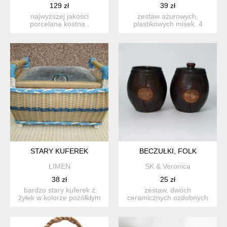
129 zł
39 zł
najwyższej jakości
zestaw ażurowych,
porcelana kostna ,
plastikowych misek. 4
puzderko o średnicy 9,2
sztuki. zarówno obie żółte
cm wys 3...
j...
STARY KUFEREK
BECZUŁKI, FOLK
LIMEN
SK & Veronica
38 zł
25 zł
bardzo stary kuferek z
zestaw, dwóch
żyłek w kolorze pożółkłym
ceramicznych ozdobnych
białym i niebieskim....
beczułek. mogą służyć jako
ozdob...