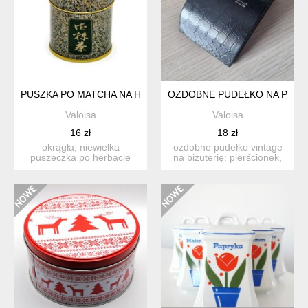
PUSZKA PO MATCHA NA HERBATĘ BIBELOTY
OZDOBNE PUDEŁKO NA PIERŚ
Valoisa
Valoisa
16 zł
18 zł
okrągła, niewielka
ozdobne pudełko vintage
puszeczka po herbacie
na biżuterię: pierścionek,
matcha, przywiezionej z
kolczyki lub wisior...
japon...