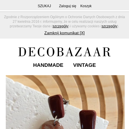
SZUKAJ
Zaloguj się
Koszyk
Zgodnie z Rozporządzeniem Ogólnym o Ochronie Danych Osobowych z dnia
27 kwietnia 2016 r. informujemy, że w celu realizacji naszych usług
przetwarzamy Twoje dane (
szczegóły
) i używamy cookies (
szczegóły
).
Zamknij komunikat [X]
HANDMADE
VINTAGE