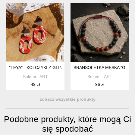
"TEYA" - KOLCZYKI Z GLINY POLIMEROWEJ.
BRANSOLETKA MĘSKA "GREG"
Solomi - ART
Solomi - ART
49 zł
96 zł
zobacz wszystkie produkty
Podobne produkty, które mogą Ci
się spodobać