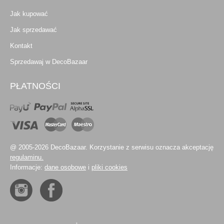
Jak kupować
Jak sprzedawać
Kontakt
Sprzedawaj w DecoBazaar
PŁATNOŚCI
@ 2005-2026 DecoBazaar. Korzystanie z serwisu oznacza akceptację
regulaminu.
Informacje:
dane osobowe
i
pliki cookies