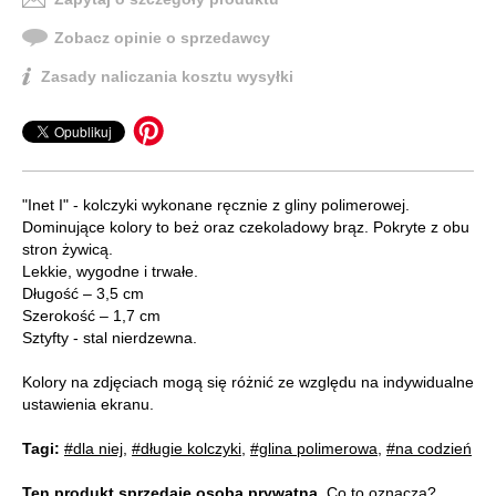
Zobacz opinie o sprzedawcy
Zasady naliczania kosztu wysyłki
"Inet I" - kolczyki wykonane ręcznie z gliny polimerowej.
Dominujące kolory to beż oraz czekoladowy brąz. Pokryte z obu
stron żywicą.
Lekkie, wygodne i trwałe.
Długość – 3,5 cm
Szerokość – 1,7 cm
Sztyfty - stal nierdzewna.
Kolory na zdjęciach mogą się różnić ze względu na indywidualne
ustawienia ekranu.
Tagi:
#dla niej
,
#długie kolczyki
,
#glina polimerowa
,
#na codzień
Ten produkt sprzedaje osoba prywatna.
Co to oznacza?