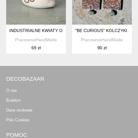
INDUSTRIALNE KWIATY OKSYDOWANA MIEDŹ
"BE CURIOUS" KOLCZYKI Z MI
PracowniaHandMade
PracowniaHandMade
69 zł
90 zł
DECOBAZAAR
O nas
Biuletyn
Dane osobowe
Pliki Cookies
POMOC