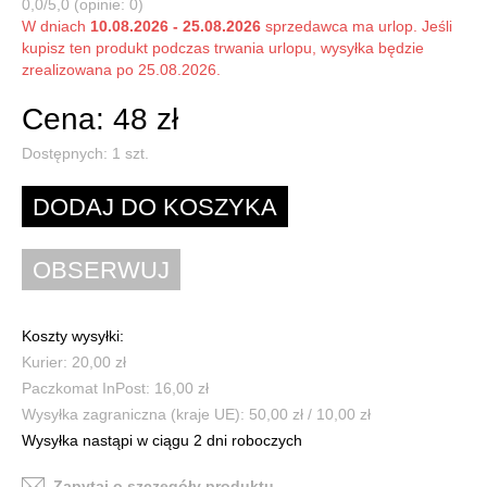
0,0/5,0 (opinie: 0)
W dniach
10.08.2026 - 25.08.2026
sprzedawca ma urlop. Jeśli
kupisz ten produkt podczas trwania urlopu, wysyłka będzie
zrealizowana po 25.08.2026.
Cena: 48 zł
Dostępnych:
1
szt.
Koszty wysyłki:
Kurier: 20,00 zł
Paczkomat InPost: 16,00 zł
Wysyłka zagraniczna (kraje UE): 50,00 zł / 10,00 zł
Wysyłka nastąpi w ciągu 2 dni roboczych
Zapytaj o szczegóły produktu