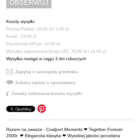
Koszty wysyłki:
Poczta Polska: 18,00 zł / 3,60 zł
Kurier: 23,00 zł
Paczkomat InPost: 18,00 zł
Wysyłka zagraniczna (kraje UE): 70,00 zł / 14,00 zł
Wysyłka nastąpi w ciągu 3 dni roboczych
Zapytaj o szczegóły produktu
Zobacz opinie o sprzedawcy
Zasady naliczania kosztu wysyłki
Razem na zawsze - Coalport Moments ❤ Together Forever
2000r. ❤ Elegancka klasyka ❤ Wysokiej jakości porcelana