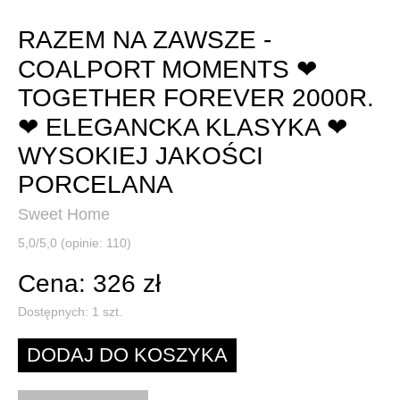
RAZEM NA ZAWSZE -
COALPORT MOMENTS ❤
TOGETHER FOREVER 2000R.
❤ ELEGANCKA KLASYKA ❤
WYSOKIEJ JAKOŚCI
PORCELANA
Sweet Home
5,0/5,0 (opinie: 110)
Cena: 326 zł
Dostępnych:
1
szt.