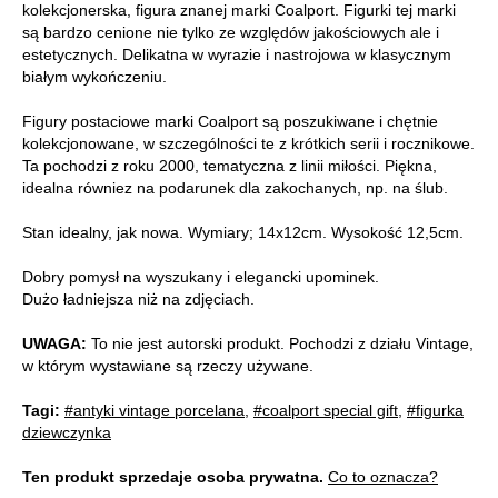
kolekcjonerska, figura znanej marki Coalport. Figurki tej marki
są bardzo cenione nie tylko ze względów jakościowych ale i
estetycznych. Delikatna w wyrazie i nastrojowa w klasycznym
białym wykończeniu.
Figury postaciowe marki Coalport są poszukiwane i chętnie
kolekcjonowane, w szczególności te z krótkich serii i rocznikowe.
Ta pochodzi z roku 2000, tematyczna z linii miłości. Piękna,
idealna równiez na podarunek dla zakochanych, np. na ślub.
Stan idealny, jak nowa. Wymiary; 14x12cm. Wysokość 12,5cm.
Dobry pomysł na wyszukany i elegancki upominek.
Dużo ładniejsza niż na zdjęciach.
UWAGA:
To nie jest autorski produkt. Pochodzi z działu Vintage,
w którym wystawiane są rzeczy używane.
Tagi:
#antyki vintage porcelana
,
#coalport special gift
,
#figurka
dziewczynka
Ten produkt sprzedaje osoba prywatna.
Co to oznacza?