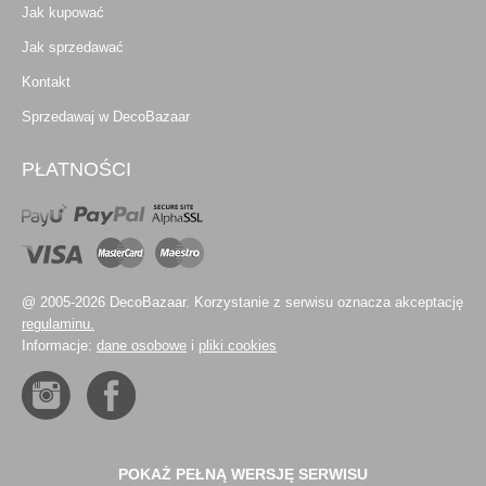
Jak kupować
Jak sprzedawać
Kontakt
Sprzedawaj w DecoBazaar
PŁATNOŚCI
@ 2005-2026 DecoBazaar. Korzystanie z serwisu oznacza akceptację
regulaminu.
Informacje:
dane osobowe
i
pliki cookies
POKAŻ PEŁNĄ WERSJĘ SERWISU