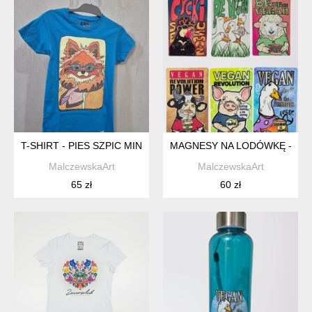
T-SHIRT - PIES SZPIC MINIATUROWY / POMERANIAN - ROZM.
MAGNESY NA LODÓWKĘ - VEG
MalczewskaArt
MalczewskaArt
65 zł
60 zł