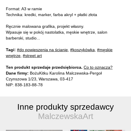
Format: A3 w ramie
Technika: kredki, marker, farba akryl + płatki złota
Ręcznie malowana grafika, projekt własny.
Wpasuje się w pokój nastolatka, męskie wnętrze, salon
barberski, studio...
Tagi:
#do powieszenia na ścianie
,
#koszykówka
,
#męskie
wnętrze
,
#street art
Ten produkt sprzedaje przedsiębiorca.
Co to oznacza?
Dane firmy:
BożuKitku Karolina Malczewska-Pergoł
Czynszowa 1/23, Warszawa, 03-417
NIP: 838-183-88-78
Inne produkty sprzedawcy
MalczewskaArt