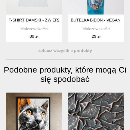
T-SHIRT DAMSKI - ZWIERZOLUB - PIESKI KOTKI - WZÓR FOL
BUTELKA BIDON - VEGAN FOR 
MalczewskaArt
MalczewskaArt
89 zł
29 zł
zobacz wszystkie produkty
Podobne produkty, które mogą Ci
się spodobać