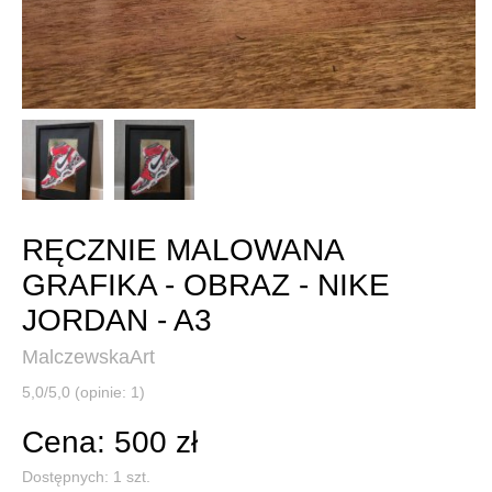
RĘCZNIE MALOWANA
GRAFIKA - OBRAZ - NIKE
JORDAN - A3
MalczewskaArt
5,0/5,0 (opinie: 1)
Cena: 500 zł
Dostępnych:
1
szt.