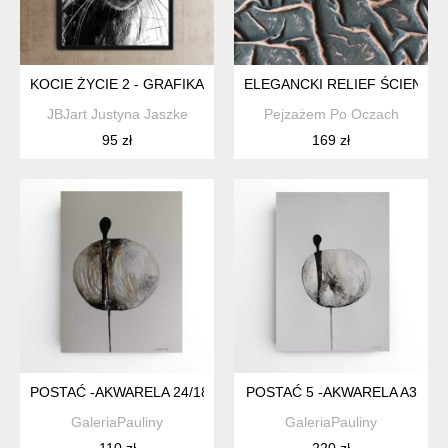
KOCIE ŻYCIE 2 - GRAFIKA NA PLAKACIE NA A3
ELEGANCKI RELIEF ŚCIENNY
JBJart Justyna Jaszke
Pejzażem Po Oczach
95 zł
169 zł
POSTAĆ -AKWARELA 24/18 CM
POSTAĆ 5 -AKWARELA A3
GaleriaPauliny
GaleriaPauliny