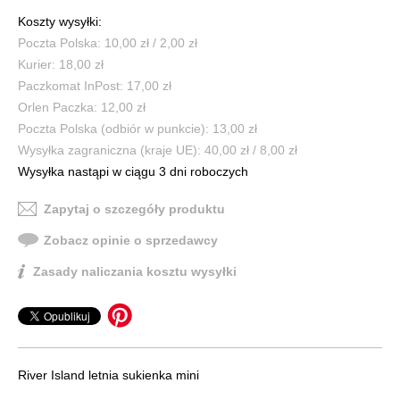
Koszty wysyłki:
Poczta Polska: 10,00 zł / 2,00 zł
Kurier: 18,00 zł
Paczkomat InPost: 17,00 zł
Orlen Paczka: 12,00 zł
Poczta Polska (odbiór w punkcie): 13,00 zł
Wysyłka zagraniczna (kraje UE): 40,00 zł / 8,00 zł
Wysyłka nastąpi w ciągu 3 dni roboczych
Zapytaj o szczegóły produktu
Zobacz opinie o sprzedawcy
Zasady naliczania kosztu wysyłki
River Island letnia sukienka mini