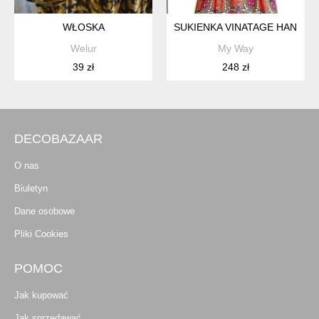
WŁOSKA
SUKIENKA VINATAGE HANDM
Welur
My Way
39 zł
248 zł
DECOBAZAAR
O nas
Biuletyn
Dane osobowe
Pliki Cookies
POMOC
Jak kupować
Jak sprzedawać