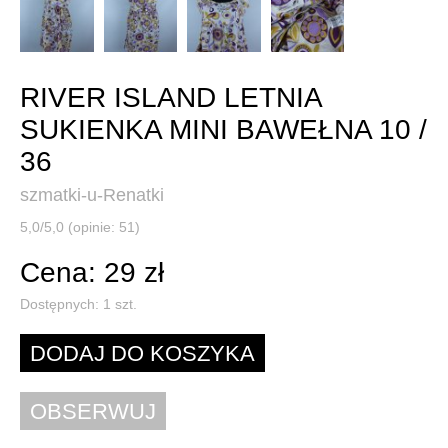
RIVER ISLAND LETNIA
SUKIENKA MINI BAWEŁNA 10 /
36
szmatki-u-Renatki
5,0/5,0 (opinie: 51)
Cena: 29 zł
Dostępnych:
1
szt.