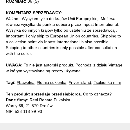
ROZMIAR:
36 (S)
KOMENTARZ SPRZEDAWCY:
Ważne ! Wysyłam tylko do krajów Unii Europejskiej. Możliwa
również wysyłka do punktu odbioru przez Inpost International.
Wysyłka do innych krajów tylko po ustaleniu ze sprzedawcą .
Important! I only ship to European Union countries. Shipping to
a collection point via Inpost International is also possible.
Shipping to other countries is only possible after consultation
with the seller.
UWAGA:
To nie jest autorski produkt. Pochodzi z działu Vintage,
w którym wystawiane są rzeczy używane.
Tagi:
#bawełna
,
#letnia sukienka
,
#river island
,
#sukienka mini
Ten produkt sprzedaje przedsiębiorca.
Co to oznacza?
Dane firmy:
Reni Renata Pukalska
Worsy 69, 21-570 Drelów
NIP: 538-118-99-93