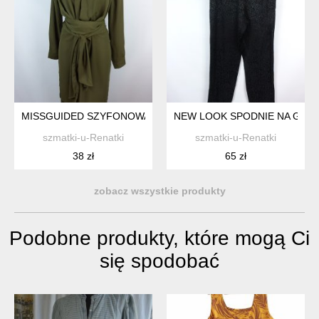
MISSGUIDED SZYFONOWA DŁUŻSZA ASYMETRYCZNA TUNIKA K
NEW LOOK SPODNIE NA GUMCE
szmatki-u-Renatki
szmatki-u-Renatki
38 zł
65 zł
zobacz wszystkie produkty
Podobne produkty, które mogą Ci
się spodobać