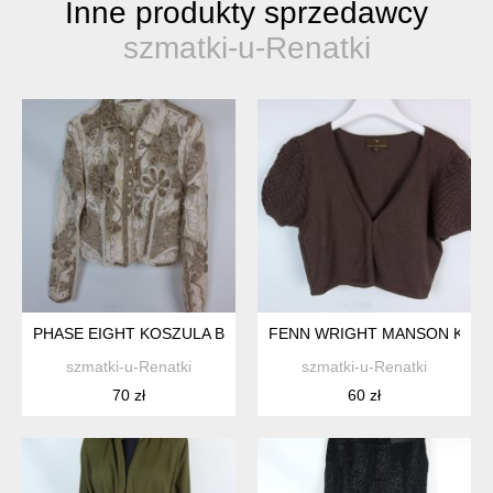
Inne produkty sprzedawcy
szmatki-u-Renatki
PHASE EIGHT KOSZULA BLUZKA Z SIATECZKI Z APLIKACJAMI 1
FENN WRIGHT MANSON KRÓTK
szmatki-u-Renatki
szmatki-u-Renatki
70 zł
60 zł