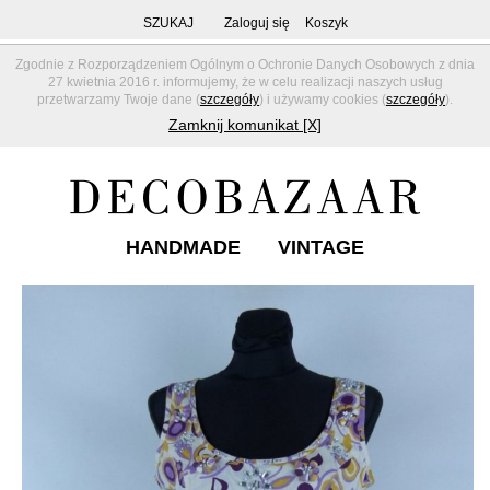
SZUKAJ
Zaloguj się
Koszyk
Zgodnie z Rozporządzeniem Ogólnym o Ochronie Danych Osobowych z dnia
27 kwietnia 2016 r. informujemy, że w celu realizacji naszych usług
przetwarzamy Twoje dane (
szczegóły
) i używamy cookies (
szczegóły
).
Zamknij komunikat [X]
HANDMADE
VINTAGE