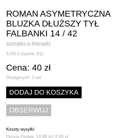
ROMAN ASYMETRYCZNA
BLUZKA DŁUŻSZY TYŁ
FALBANKI 14 / 42
szmatki-u-Renatki
5,0/5,0 (opinie: 51)
Cena: 40 zł
Dostępnych:
1
szt.
Koszty wysyłki:
Poczta Polska: 10,00 zł / 2,00 zł