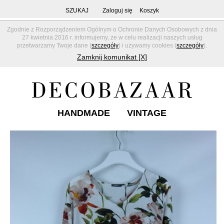
SZUKAJ
Zaloguj się
Koszyk
Zgodnie z Rozporządzeniem Ogólnym o Ochronie Danych Osobowych z dnia
27 kwietnia 2016 r. informujemy, że w celu realizacji naszych usług
przetwarzamy Twoje dane (
szczegóły
) i używamy cookies (
szczegóły
).
Zamknij komunikat [X]
HANDMADE
VINTAGE