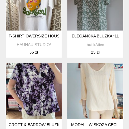
T-SHIRT OWERSIZE HOUSE CYTRYNA
ELEGANCKA BLUZKA *11
HAUHAU STUDIO!
butikAtico
55 zł
25 zł
CROFT & BARROW BLUZKA W KWIATY 4XL 48 FIOLETOWA ZAPIN
MODAL I WISKOZA CECIL