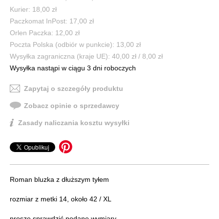
Kurier: 18,00 zł
Paczkomat InPost: 17,00 zł
Orlen Paczka: 12,00 zł
Poczta Polska (odbiór w punkcie): 13,00 zł
Wysyłka zagraniczna (kraje UE): 40,00 zł / 8,00 zł
Wysyłka nastąpi w ciągu 3 dni roboczych
Zapytaj o szczegóły produktu
Zobacz opinie o sprzedawcy
Zasady naliczania kosztu wysyłki
Roman bluzka z dłuższym tyłem
rozmiar z metki 14, około 42 / XL
proszę sprawdzić podane wymiary