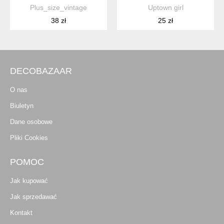
Plus_size_vintage
Uptown girl
38 zł
25 zł
DECOBAZAAR
O nas
Biuletyn
Dane osobowe
Pliki Cookies
POMOC
Jak kupować
Jak sprzedawać
Kontakt