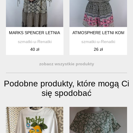
MARKS SPENCER LETNIA SZYFONOWA SUKIENKA FALBANY 14 
ATMOSPHERE LETNI KOMBINE
szmatki-u-Renatki
szmatki-u-Renatki
40 zł
26 zł
zobacz wszystkie produkty
Podobne produkty, które mogą Ci
się spodobać