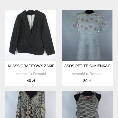
KLASS GRAFITOWY ŻAKIET A'LA JEANS 18 / 44
ASOS PETITE SUKIENKA PRZE
szmatki-u-Renatki
szmatki-u-Renatki
40 zł
80 zł