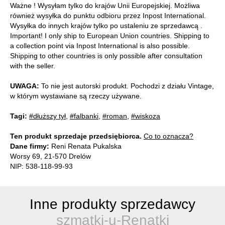
Ważne ! Wysyłam tylko do krajów Unii Europejskiej. Możliwa
również wysyłka do punktu odbioru przez Inpost International.
Wysyłka do innych krajów tylko po ustaleniu ze sprzedawcą .
Important! I only ship to European Union countries. Shipping to
a collection point via Inpost International is also possible.
Shipping to other countries is only possible after consultation
with the seller.
UWAGA:
To nie jest autorski produkt. Pochodzi z działu Vintage,
w którym wystawiane są rzeczy używane.
Tagi:
#dłuższy tył
,
#falbanki
,
#roman
,
#wiskoza
Ten produkt sprzedaje przedsiębiorca.
Co to oznacza?
Dane firmy:
Reni Renata Pukalska
Worsy 69, 21-570 Drelów
NIP: 538-118-99-93
Inne produkty sprzedawcy
szmatki-u-Renatki