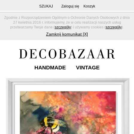
SZUKAJ
Zaloguj się
Koszyk
Zgodnie z Rozporządzeniem Ogólnym o Ochronie Danych Osobowych z dnia
27 kwietnia 2016 r. informujemy, że w celu realizacji naszych usług
przetwarzamy Twoje dane (
szczegóły
) i używamy cookies (
szczegóły
).
Zamknij komunikat [X]
HANDMADE
VINTAGE