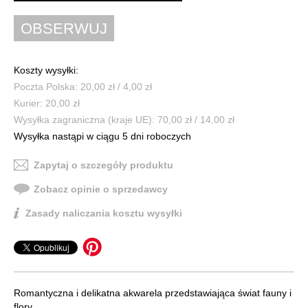
Koszty wysyłki:
Poczta Polska: 20,00 zł / 4,00 zł
Kurier: 20,00 zł
Wysyłka zagraniczna (kraje UE): 70,00 zł / 14,00 zł
Wysyłka nastąpi w ciągu 5 dni roboczych
Zapytaj o szczegóły produktu
Zobacz opinie o sprzedawcy
Zasady naliczania kosztu wysyłki
Romantyczna i delikatna akwarela przedstawiająca świat fauny i
flory.