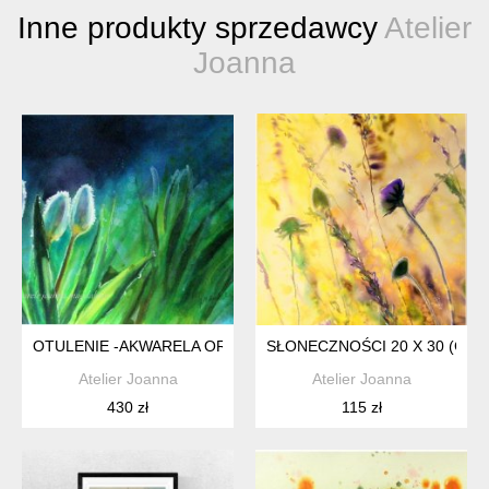
Inne produkty sprzedawcy
Atelier
Joanna
OTULENIE -AKWARELA ORYGINAŁ
SŁONECZNOŚCI 20 X 30 (GIC
Atelier Joanna
Atelier Joanna
430 zł
115 zł