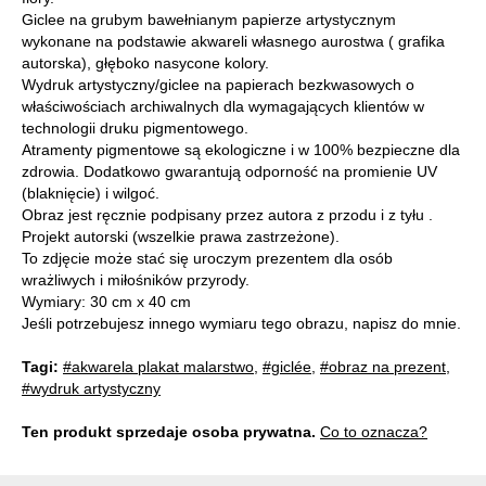
Giclee na grubym bawełnianym papierze artystycznym
wykonane na podstawie akwareli własnego aurostwa ( grafika
autorska), głęboko nasycone kolory.
Wydruk artystyczny/giclee na papierach bezkwasowych o
właściwościach archiwalnych dla wymagających klientów w
technologii druku pigmentowego.
Atramenty pigmentowe są ekologiczne i w 100% bezpieczne dla
zdrowia. Dodatkowo gwarantują odporność na promienie UV
(blaknięcie) i wilgoć.
Obraz jest ręcznie podpisany przez autora z przodu i z tyłu .
Projekt autorski (wszelkie prawa zastrzeżone).
To zdjęcie może stać się uroczym prezentem dla osób
wrażliwych i miłośników przyrody.
Wymiary: 30 cm x 40 cm
Jeśli potrzebujesz innego wymiaru tego obrazu, napisz do mnie.
Tagi:
#akwarela plakat malarstwo
,
#giclée
,
#obraz na prezent
,
#wydruk artystyczny
Ten produkt sprzedaje osoba prywatna.
Co to oznacza?