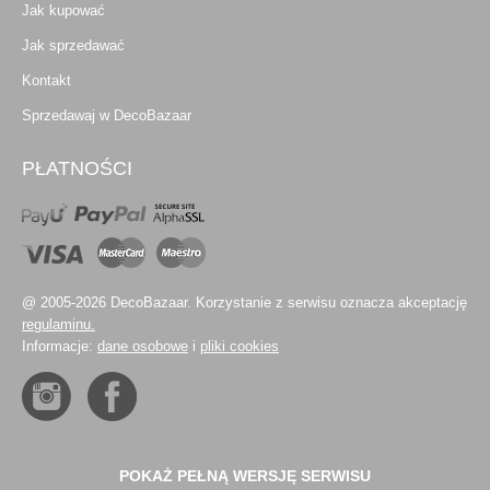
Jak kupować
Jak sprzedawać
Kontakt
Sprzedawaj w DecoBazaar
PŁATNOŚCI
@ 2005-2026 DecoBazaar. Korzystanie z serwisu oznacza akceptację
regulaminu.
Informacje:
dane osobowe
i
pliki cookies
POKAŻ PEŁNĄ WERSJĘ SERWISU