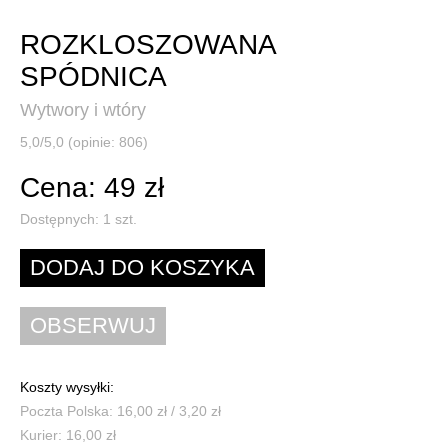
ROZKLOSZOWANA
SPÓDNICA
Wytwory i wtóry
5,0/5,0 (opinie: 806)
Cena: 49 zł
Dostępnych:
1
szt.
Koszty wysyłki:
Poczta Polska: 16,00 zł / 3,20 zł
Kurier: 16,00 zł