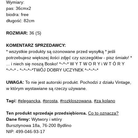
Wymiary:
pas: 36cmx2
biodra: free
długość: 82cm
ROZMIAR:
36 (S)
KOMENTARZ SPRZEDAWCY:
* wszystkie produkty są ozonowane przed wysyłką * jeśli
potrzebujesz większej ilości zdjęć czy szczegółów - pisz śmiało! *
... i niech się noszą Bosko! *~*~* W Y T W O R Y i W T Ó R Y
*~*~* - *~*~*~*TWÓJ DOBRY UCZYNEK *~*~*~*
UWAGA:
To nie jest autorski produkt. Pochodzi z działu Vintage,
w którym wystawiane są rzeczy używane.
Tagi:
#elegancka
,
#prosta
,
#rozkloszowana
,
#za kolano
Ten produkt sprzedaje przedsiębiorca.
Co to oznacza?
Dane firmy:
Wytwory i wtóry
Bursztynowa 18a, 76-200 Bydlino
NIP: 499-046-93-17