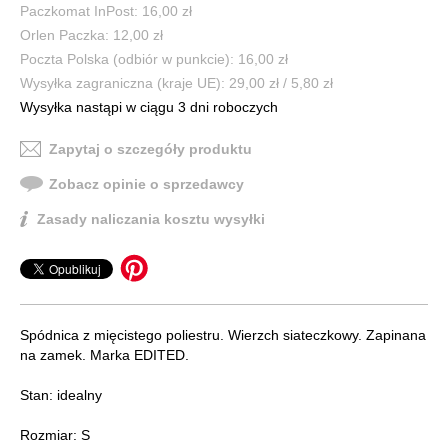
Paczkomat InPost: 16,00 zł
Orlen Paczka: 12,00 zł
Poczta Polska (odbiór w punkcie): 16,00 zł
Wysyłka zagraniczna (kraje UE): 29,00 zł / 5,80 zł
Wysyłka nastąpi w ciągu 3 dni roboczych
Zapytaj o szczegóły produktu
Zobacz opinie o sprzedawcy
Zasady naliczania kosztu wysyłki
Spódnica z mięcistego poliestru. Wierzch siateczkowy. Zapinana
na zamek. Marka EDITED.
Stan: idealny
Rozmiar: S