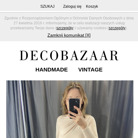
SZUKAJ
Zaloguj się
Koszyk
Zgodnie z Rozporządzeniem Ogólnym o Ochronie Danych Osobowych z dnia
27 kwietnia 2016 r. informujemy, że w celu realizacji naszych usług
przetwarzamy Twoje dane (
szczegóły
) i używamy cookies (
szczegóły
).
Zamknij komunikat [X]
HANDMADE
VINTAGE