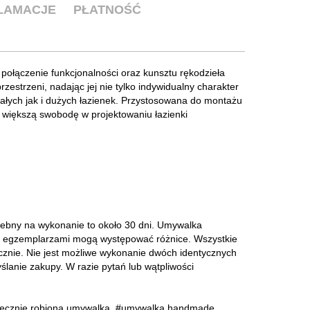
KLAMACJE
PŁATNOŚĆ
ołączenie funkcjonalności oraz kunsztu rękodzieła
estrzeni, nadając jej nie tylko indywidualny charakter
ałych jak i dużych łazienek. Przystosowana do montażu
z większą swobodę w projektowaniu łazienki
ebny na wykonanie to około 30 dni. Umywalka
mi egzemplarzami mogą występować różnice. Wszystkie
cznie. Nie jest możliwe wykonanie dwóch identycznych
lanie zakupy. W razie pytań lub wątpliwości
ęcznie robiona umywalka
,
#umywalka handmade