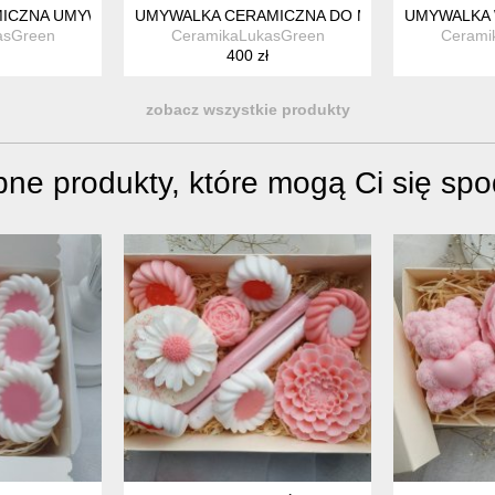
CZNIE SZKLIWIONA, RUSTYKALNA MISA ŁAZIENKOWA
MICZNA UMYWALKA NABLATOWA – RUSTYKALNA MISKA ŁAZIENKO
UMYWALKA CERAMICZNA DO MAŁEJ ŁAZIENKI
UMYWALKA 
asGreen
CeramikaLukasGreen
Cerami
400 zł
zobacz wszystkie produkty
ne produkty, które mogą Ci się sp