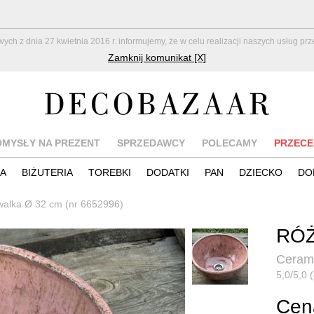
z dnia 27 kwietnia 2016 r. informujemy, że w celu realizacji naszych usług pr
Zamknij komunikat [X]
OMYSŁY NA PREZENT
SPRZEDAWCY
POLECAMY
PRZECE
IA
BIŻUTERIA
TOREBKI
DODATKI
PAN
DZIECKO
DO
alka Ø 32 cm (nr 6652996)
RÓŻ
Ceram
5,0/5,0 (
Cena