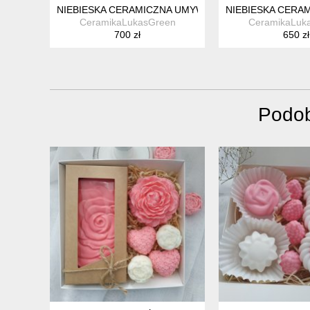
NIEBIESKA CERAMICZNA UMYWALKA NABLATOWA – RĘ
NIEBIESKA CERA
CeramikaLukasGreen
CeramikaLuk
700 zł
650 zł
Podob