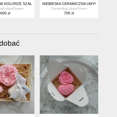
WA
W KOLORZE SZAŁWIOW
NIEBIESKA CERAMICZNA UMYWALKA NABL
kaLukasGreen
CeramikaLukasGreen
600 zł
700 zł
odobać