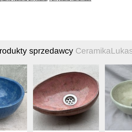
produkty sprzedawcy
CeramikaLuka