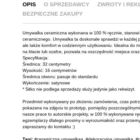
OPIS
O SPRZEDAWCY
ZWROTY I RE
BEZPIECZNE ZAKUPY
Umywalka ceramiczna wykonana w 100 % ręcznie, stanowi p
ceramicznego. Umywalka ta doskonale sprawdzi w każdej prz
ale także komfort w codziennym użytkowaniu. Idealna do m
na blacie lub szafce, pozwala na oszczędność miejsca ora
Specyfikacja:
Średnica: 32 centymetry
Wysokość: 16 centymetrów
Średnica otworu: pasuje do standardu
Wykończenie: satynowe
* Sitko nie podlega sprzedaży służy jedynie jako rekwizyt.
Przedmiot wykonywany po złożeniu zamówienia, czas potrz
pokazana na zdjęciu to prototyp, pomiędzy poszczególny
nasze prace to autorskie projekty, w 100 % wykonywane rę
egzemplarzy dlatego prosimy o wyrozumiałość oraz przemyś
zapraszamy do kontaktu :)
Tagi:
#ceramiczna umywalkaa
,
#dekoracyjna umywalka
,
#r