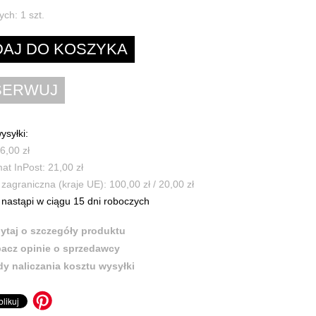
ych:
1
szt.
ysyłki:
6,00 zł
t InPost: 21,00 zł
zagraniczna (kraje UE): 100,00 zł / 20,00 zł
nastąpi w ciągu 15 dni roboczych
ytaj o szczegóły produktu
acz opinie o sprzedawcy
y naliczania kosztu wysyłki