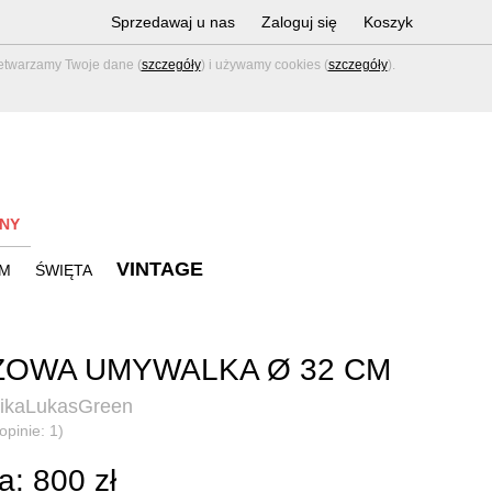
Sprzedawaj u nas
Zaloguj się
Koszyk
zetwarzamy Twoje dane (
szczegóły
) i używamy cookies (
szczegóły
).
NY
VINTAGE
M
ŚWIĘTA
OWA UMYWALKA Ø 32 CM
ikaLukasGreen
opinie: 1)
: 800 zł