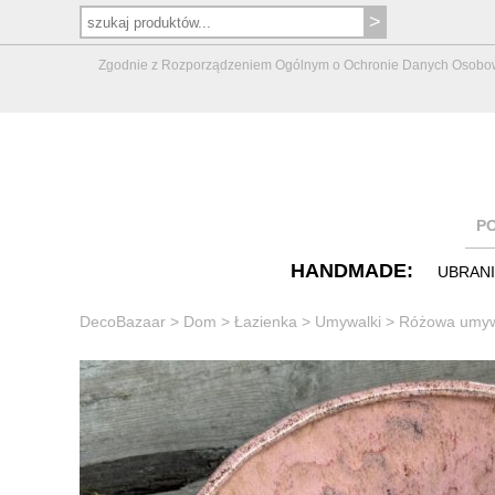
Zgodnie z Rozporządzeniem Ogólnym o Ochronie Danych Osobowych 
P
HANDMADE:
UBRAN
DecoBazaar
>
Dom
>
Łazienka
>
Umywalki
>
Różowa umyw