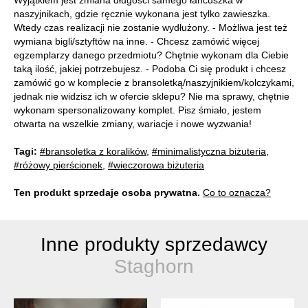
Wyjątkiem jest zmiana długości samego łańcuszka w
naszyjnikach, gdzie ręcznie wykonana jest tylko zawieszka.
Wtedy czas realizacji nie zostanie wydłużony. - Możliwa jest też
wymiana bigli/sztyftów na inne. - Chcesz zamówić więcej
egzemplarzy danego przedmiotu? Chętnie wykonam dla Ciebie
taką ilość, jakiej potrzebujesz. - Podoba Ci się produkt i chcesz
zamówić go w komplecie z bransoletką/naszyjnikiem/kolczykami,
jednak nie widzisz ich w ofercie sklepu? Nie ma sprawy, chętnie
wykonam spersonalizowany komplet. Pisz śmiało, jestem
otwarta na wszelkie zmiany, wariacje i nowe wyzwania!
Tagi:
#bransoletka z koralików
,
#minimalistyczna biżuteria
,
#różowy pierścionek
,
#wieczorowa biżuteria
Ten produkt sprzedaje osoba prywatna.
Co to oznacza?
Inne produkty sprzedawcy
Staghorn