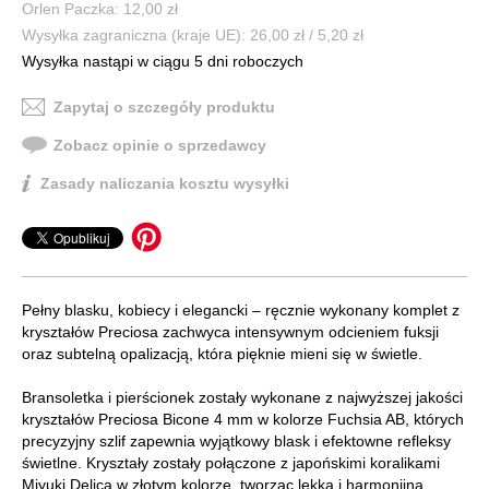
Orlen Paczka: 12,00 zł
Wysyłka zagraniczna (kraje UE): 26,00 zł / 5,20 zł
Wysyłka nastąpi w ciągu 5 dni roboczych
Zapytaj o szczegóły produktu
Zobacz opinie o sprzedawcy
Zasady naliczania kosztu wysyłki
Pełny blasku, kobiecy i elegancki – ręcznie wykonany komplet z
kryształów Preciosa zachwyca intensywnym odcieniem fuksji
oraz subtelną opalizacją, która pięknie mieni się w świetle.
Bransoletka i pierścionek zostały wykonane z najwyższej jakości
kryształów Preciosa Bicone 4 mm w kolorze Fuchsia AB, których
precyzyjny szlif zapewnia wyjątkowy blask i efektowne refleksy
świetlne. Kryształy zostały połączone z japońskimi koralikami
Miyuki Delica w złotym kolorze, tworząc lekką i harmonijną