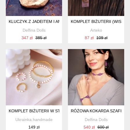
KLUCZYK Z JADEITEM I AMETYSTEM W MAKRAMIE KOMPLE
KOMPLET BIŻUTERII (WISIOR
Delfina Dolls
Arteko
347 zł
385 zł
87 zł
109 zł
KOMPLET BIŻUTERII W STYLU CHANEL
RÓŻOWA KOKARDA SZAFIR I
Ukrainka.handmade
Delfina Dolls
149 zł
540 zł
600 zł