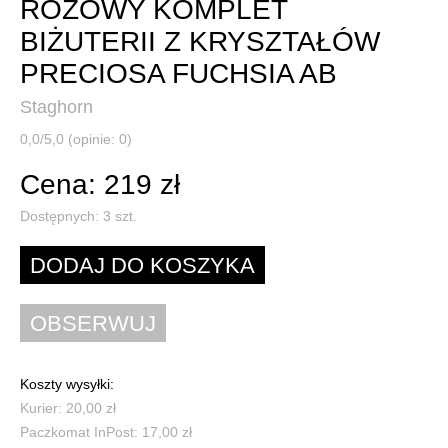
RÓŻOWY KOMPLET
BIŻUTERII Z KRYSZTAŁÓW
PRECIOSA FUCHSIA AB
Staghorn
0,0/5,0 (opinie: 0)
Cena: 219 zł
Dostępnych:
3
szt.
Koszty wysyłki:
Kurier: 20,00 zł
Paczkomat InPost: 17,00 zł