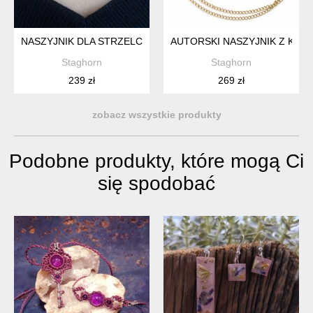
NASZYJNIK DLA STRZELCA Z LAPIS LAZULI, AMETYSTEM I C
AUTORSKI NASZYJNIK Z KRYS
Staghorn
Staghorn
239 zł
269 zł
zobacz wszystkie produkty
Podobne produkty, które mogą Ci
się spodobać