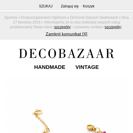
SZUKAJ
Zaloguj się
Koszyk
Zgodnie z Rozporządzeniem Ogólnym o Ochronie Danych Osobowych z dnia
27 kwietnia 2016 r. informujemy, że w celu realizacji naszych usług
przetwarzamy Twoje dane (
szczegóły
) i używamy cookies (
szczegóły
).
Zamknij komunikat [X]
HANDMADE
VINTAGE