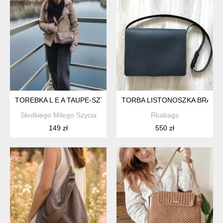
TOREBKA L E A TAUPE-SZTRUKSOWA MINI TOREBKA
TORBA LISTONOSZKA BRĄZOW
Słodkiego Miłego Szycia
Rkabags
149 zł
550 zł