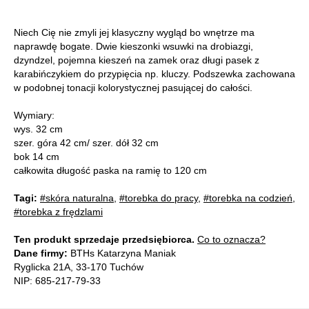
Niech Cię nie zmyli jej klasyczny wygląd bo wnętrze ma
naprawdę bogate. Dwie kieszonki wsuwki na drobiazgi,
dzyndzel, pojemna kieszeń na zamek oraz długi pasek z
karabińczykiem do przypięcia np. kluczy. Podszewka zachowana
w podobnej tonacji kolorystycznej pasującej do całości.
Wymiary:
wys. 32 cm
szer. góra 42 cm/ szer. dół 32 cm
bok 14 cm
całkowita długość paska na ramię to 120 cm
Tagi:
#skóra naturalna
,
#torebka do pracy
,
#torebka na codzień
,
#torebka z frędzlami
Ten produkt sprzedaje przedsiębiorca.
Co to oznacza?
Dane firmy:
BTHs Katarzyna Maniak
Ryglicka 21A, 33-170 Tuchów
NIP: 685-217-79-33