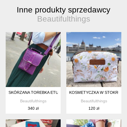
Inne produkty sprzedawcy
Beautifulthings
SKÓRZANA TOREBKA ETUI NA TELEFON FIOLETOWA
KOSMETYCZKA W STOKROTK
Beautifulthings
Beautifulthings
340 zł
120 zł