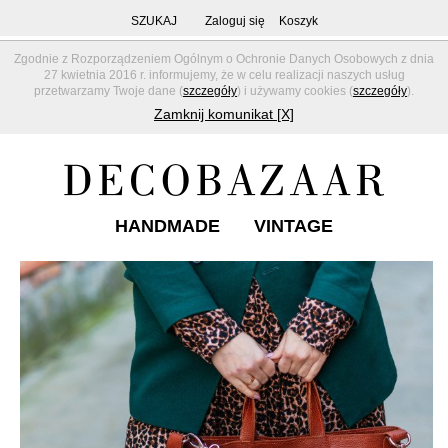
SZUKAJ
Zaloguj się
Koszyk
Zgodnie z Rozporządzeniem Ogólnym o Ochronie Danych Osobowych z dnia
27 kwietnia 2016 r. informujemy, że w celu realizacji naszych usług
przetwarzamy Twoje dane (
szczegóły
) i używamy cookies (
szczegóły
).
Zamknij komunikat [X]
HANDMADE
VINTAGE