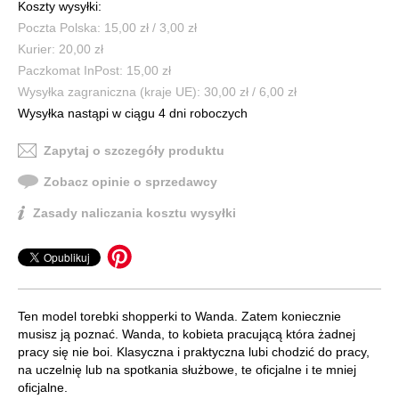
Koszty wysyłki:
Poczta Polska: 15,00 zł / 3,00 zł
Kurier: 20,00 zł
Paczkomat InPost: 15,00 zł
Wysyłka zagraniczna (kraje UE): 30,00 zł / 6,00 zł
Wysyłka nastąpi w ciągu 4 dni roboczych
Zapytaj o szczegóły produktu
Zobacz opinie o sprzedawcy
Zasady naliczania kosztu wysyłki
Ten model torebki shopperki to Wanda. Zatem koniecznie
musisz ją poznać. Wanda, to kobieta pracującą która żadnej
pracy się nie boi. Klasyczna i praktyczna lubi chodzić do pracy,
na uczelnię lub na spotkania służbowe, te oficjalne i te mniej
oficjalne.