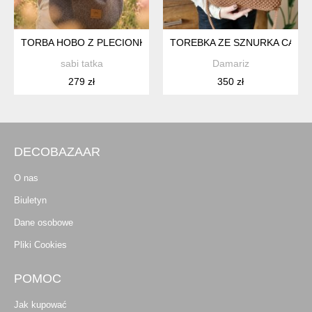
TORBA HOBO Z PLECIONKI TAPICERSKIEJ BRĄZOWA
TOREBKA ZE SZNURKA CASUA
sabi tatka
Damariz
279 zł
350 zł
DECOBAZAAR
O nas
Biuletyn
Dane osobowe
Pliki Cookies
POMOC
Jak kupować