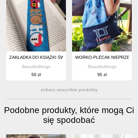
ZAKŁADKA DO KSIĄŻKI ŚWIĄTECZNA HOHOHO
WORKO-PLECAK NIEPRZEMA
Beautifulthings
Beautifulthings
50 zł
95 zł
zobacz wszystkie produkty
Podobne produkty, które mogą Ci
się spodobać