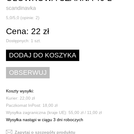
scandinavka
5,0/5,0 (opinie: 2)
Cena: 22 zł
Dostępnych:
1
szt.
Koszty wysyłki:
Kurier: 22,00 zł
Paczkomat InPost: 18,00 zł
Wysyłka zagraniczna (kraje UE): 55,00 zł / 11,00 zł
Wysyłka nastąpi w ciągu 3 dni roboczych
Zapytaj o szczegóły produktu