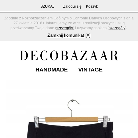
SZUKAJ
Zaloguj się
Koszyk
Zgodnie z Rozporządzeniem Ogólnym o Ochronie Danych Osobowych z dnia
27 kwietnia 2016 r. informujemy, że w celu realizacji naszych usług
przetwarzamy Twoje dane (
szczegóły
) i używamy cookies (
szczegóły
).
Zamknij komunikat [X]
HANDMADE
VINTAGE