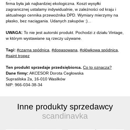
firma była jak najbardziej ekologiczna. Koszt wysyłki
zagranicznej ustalamy indywidualnie, w zależności od kraju i
aktualnego cennika przewoźnika DPD. Wymiary mierzymy na
płasko, bez naciągania. Udanych zakupów :)...
UWAGA:
To nie jest autorski produkt. Pochodzi z działu Vintage,
w którym wystawiane są rzeczy używane.
Tagi:
#czarna spódnica
,
#dopasowana
,
#ołówkowa spódnica
,
#saint tropez
Ten produkt sprzedaje przedsiębiorca.
Co to oznacza?
Dane firmy:
AKCESOR Dorota Cegłowska
Supraślska 2a, 16-010 Wasilków
NIP: 966-034-38-34
Inne produkty sprzedawcy
scandinavka