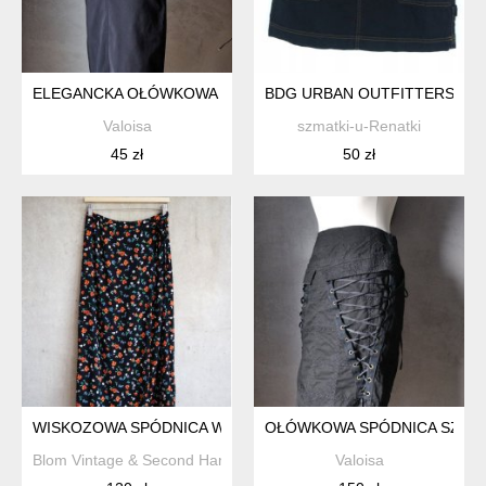
ELEGANCKA OŁÓWKOWA SPÓDNICA BIUROWA HENNES S
BDG URBAN OUTFITTERS SPÓD
Valoisa
szmatki-u-Renatki
45 zł
50 zł
WISKOZOWA SPÓDNICA W KWIATY VINTAGE MIDI 100% WISK
OŁÓWKOWA SPÓDNICA SZNUR
Blom Vintage & Second Hand
Valoisa