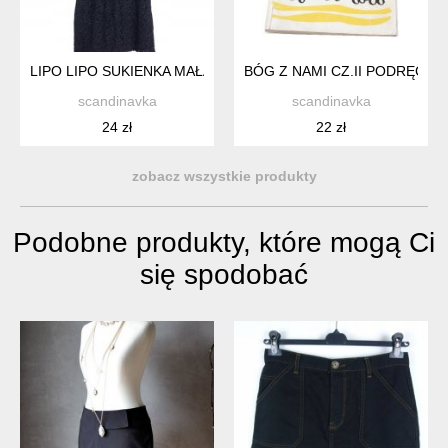
LIPO LIPO SUKIENKA MAŁA CZARNA MINI TŁOCZONY WZÓR 4
BÓG Z NAMI CZ.II PODRĘCZNI
scandinavka
scandinavka
24 zł
22 zł
zobacz wszystkie produkty
Podobne produkty, które mogą Ci
się spodobać