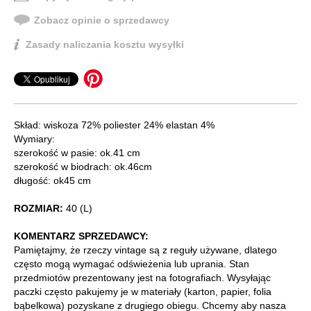
Zobacz opinie o sprzedawcy
Zasady naliczania kosztu wysyłki
Skład: wiskoza 72% poliester 24% elastan 4%
Wymiary:
szerokość w pasie: ok.41 cm
szerokość w biodrach: ok.46cm
długość: ok45 cm
ROZMIAR:
40 (L)
KOMENTARZ SPRZEDAWCY:
Pamiętajmy, że rzeczy vintage są z reguły używane, dlatego
często mogą wymagać odświeżenia lub uprania. Stan
przedmiotów prezentowany jest na fotografiach. Wysyłając
paczki często pakujemy je w materiały (karton, papier, folia
bąbelkowa) pozyskane z drugiego obiegu. Chcemy aby nasza