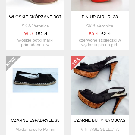
WŁOSKIE SKÓRZANE BOTKI R. 38
PIN UP GIRL R. 38
SK & Veronica
SK & Veronica
99 zł
152 zł
50 zł
62 zł
włoskie botki marki
czerwone szpileczki w
primadonna. w
wydaniu pin up girl.
klasycznym, brązowym
lakierkowe. fason pełny,
kolorze. na c...
w...
CZARNE ESPADRYLE 38
CZARNE BUTY NA OBCASIE R
Mademoiselle Patrini
VINTAGE SELECTA