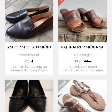
AND/OR SHOES 38 SKÓRA NATURALNA PÓŁBUTY LORDSY AN
NATURALIZER SKÓRA NATURA
tweedehand
Uptown girl
89 zł
33 zł
39 zł
rozmiar 38 / pasują na
letnie klapki marki
stopę o długości 24,2 -
naturalizer. kolor odcienie
24,4 cm o średniej tęgo...
brązu . wykonane z nat...