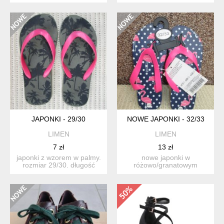
ok.9,5 cm...
fioletowe sandałki
house,t...
JAPONKI - 29/30
NOWE JAPONKI - 32/33
LIMEN
LIMEN
7 zł
13 zł
japonki z wzorem w palmy.
nowe japonki w
rozmiar 29/30. długość
różowo/granatowym
wkładki 19cm. stan...
kolorze. rozmiar 32/33.
długość wkł...