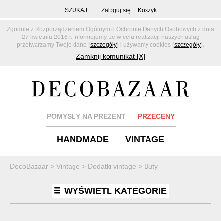
SZUKAJ
Zaloguj się
Koszyk
Zgodnie z Rozporządzeniem Ogólnym o Ochronie Danych Osobowych z dnia
27 kwietnia 2016 r. informujemy, że w celu realizacji naszych usług
przetwarzamy Twoje dane (
szczegóły
) i używamy cookies (
szczegóły
).
Zamknij komunikat [X]
POMYSŁY NA PREZENT
PRZECENY
HANDMADE
VINTAGE
DecoBazaar
>
Vintage
>
Dodatki vintage
>
Buty
WYŚWIETL KATEGORIE