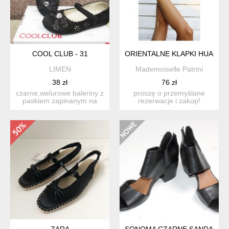
COOL CLUB - 31
ORIENTALNE KLAPKI HUALIYA
LIMEN
Mademoiselle Patrini
38 zł
76 zł
czarne,welurowe baleriny z
proszę o przemyślane
paskiem zapinanym na
rezerwacje i zakup!
rzep. w ażurowych kw...
oryginalne ,orientalne
klapk...
ZARA
SONOMA CZARNE SANDAŁKI 