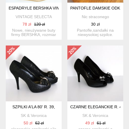
ESPADRYLE BERSHKA VINTAGE STYLE
PANTOFLE DAMSKIE ODKRYTA
VINTAGE SELECTA
Nic straconego
78 zł
120 zł
30 zł
Nowe, nieużywane buty
Pantofle,sandałki na
firmy BERSHKA, rozmiar
niewysokiej szpilce.
40.-dl.wkladki 26cm
SZPILKI A'LA 80' R. 39,
CZARNE ELEGANCKIE R. 40
SK & Veronica
SK & Veronica
50 zł
62 zł
49 zł
61 zł
eleganckie szpileczki a'la
czarne szpileczki z