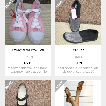
TENISÓWKI PAX - 26
MD - 33
LIMEN
LIMEN
65 zł
31 zł
różowe tenisówki zapinane
czarno/szare cichobiegi dla
na zamek, lub tradycyjnie
dziecka. szara część
wiązane. nowe z ...
naddaje się, dzięki...