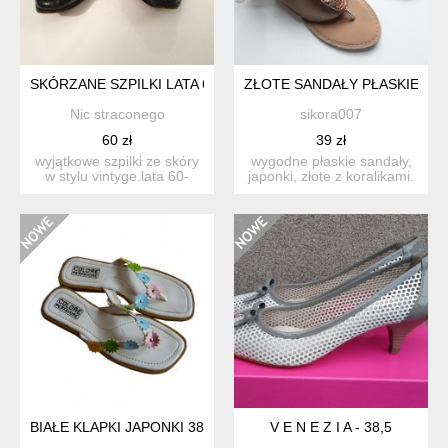
SKÓRZANE SZPILKI LATA 60-TE.
ZŁOTE SANDAŁY PŁASKIE SK
Nic straconego
sikora007
60 zł
39 zł
wyjątkowe szpilki ze skóry
wygodne płaskie sandały,
w stylu vintyge.lata 60-
japonki, złote z koralikami.
te.skórzana podeszw...
wkładka że skór...
BIAŁE KLAPKI JAPONKI 38
V E N E Z I A - 38,5