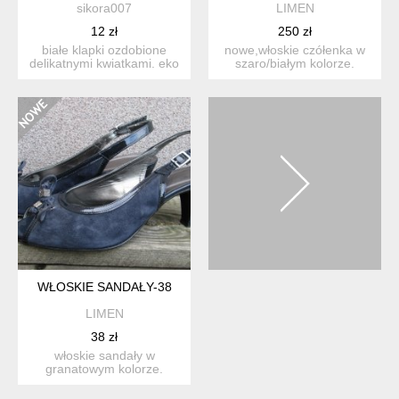
sikora007
LIMEN
12 zł
250 zł
białe klapki ozdobione
nowe,włoskie czółenka w
delikatnymi kwiatkami. eko
szaro/białym kolorze.
skóra. długość wkład...
pasują praktycznie do w...
WŁOSKIE SANDAŁY-38
LIMEN
38 zł
włoskie sandały w
granatowym kolorze.
połączenie skóry welurowej
z la...