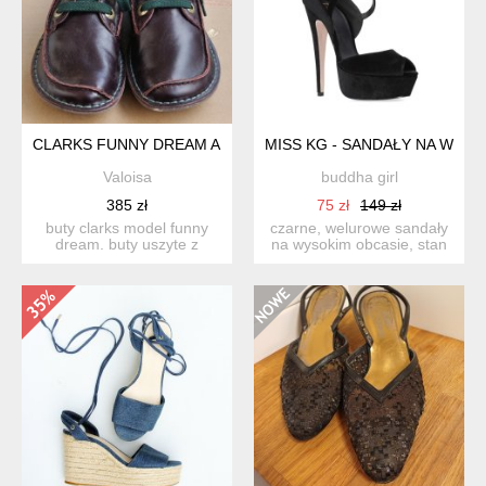
CLARKS FUNNY DREAM AUBERGINE LEATHER 38
MISS KG - SANDAŁY NA WYSO
Valoisa
buddha girl
385 zł
75 zł
149 zł
buty clarks model funny
czarne, welurowe sandały
dream. buty uszyte z
na wysokim obcasie, stan
najlepszej licowej skóry...
bdb. dł. wkładki ...