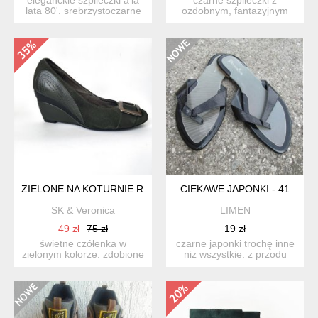
lata 80'. srebrzystoczarne
ozdobnym, fantazyjnym
ze złotymi akce...
noskiem. nowe,
nieużywane. ...
ZIELONE NA KOTURNIE R. 40
CIEKAWE JAPONKI - 41
SK & Veronica
LIMEN
49 zł
75 zł
19 zł
świetne czółenka w
czarne japonki trochę inne
zielonym kolorze. zdobione
niż wszystkie. z przodu
klmrą i przeszyciami z ...
lekko w szpic. pa...