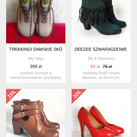
TREKKINGI DAMSKIE SKÓRA 25 CM
DEEZEE SZMARAGDOWE R. 3
My Way
SK & Veronica
399 zł
60 zł
75 zł
bardzo proszę o
świetne botki marki
nierezerwowanie produktu,
deezee. w ślicznym,
jeśli nie są państwo w stu
szmaragdowym kolorze,
p...
zdobion...