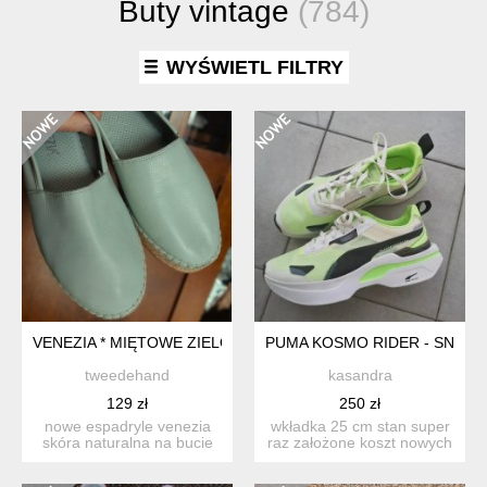
Buty vintage
(784)
WYŚWIETL FILTRY
VENEZIA * MIĘTOWE ZIELONE ESPADRYLE * SKÓRA NATURA
PUMA KOSMO RIDER - SNEAKE
tweedehand
kasandra
129 zł
250 zł
nowe espadryle venezia
wkładka 25 cm stan super
skóra naturalna na bucie
raz założone koszt nowych
38 ale są mniejs...
ok 450 zł