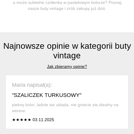
a może subtelne czółenka w pastelowym kolorze? Poznaj
nasze buty vintage i zrób zakupy już dziś.
Najnowsze opinie w kategorii buty
vintage
Jak zbieramy opinie?
Maria napisał(a):
"SZALICZEK TURKUSOWY"
piekny kolor, ladnie sie uklada, nie gniecie sie,idealny na
wiosne
★★★★★ 03.11.2025