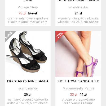
Vintage Story
scandinavka
75 zł
149 zł
24 zł
czarne satynowe espadryle
wymiary: długość całkowita
z kokardkami. marka: zara
wkładki : ok.24,5 cm obcas:
rozmiar: 41 ...
ok.5,5 cm...
BIG STAR CZARNE SANDAŁKI KOTURN KOTURNY 39
FIOLETOWE SANDAŁKI HOUSE
scandinavka
Mademoiselle Patrini
25 zł
33 zł
44 zł
wymiary: długość całkowita
proszę o przemyślane
wkładki : ok.25,5 cm obcas:
rezerwacje i zakup!