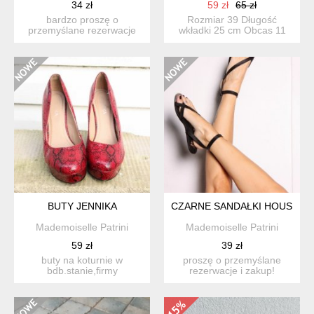
34 zł
59 zł
65 zł
bardzo proszę o
Rozmiar 39 Długość
przemyślane rezerwacje
wkładki 25 cm Obcas 11
oraz zakup! dziękuję
cm Bardzo wygodne !
nowe,n...
BUTY JENNIKA
CZARNE SANDAŁKI HOUSE 41
Mademoiselle Patrini
Mademoiselle Patrini
59 zł
39 zł
buty na koturnie w
proszę o przemyślane
bdb.stanie,firmy
rezerwacje i zakup!
jennika,rozm.37-dl.wkladki
sliczne,czarne sandalki
24cm, w...
ho...