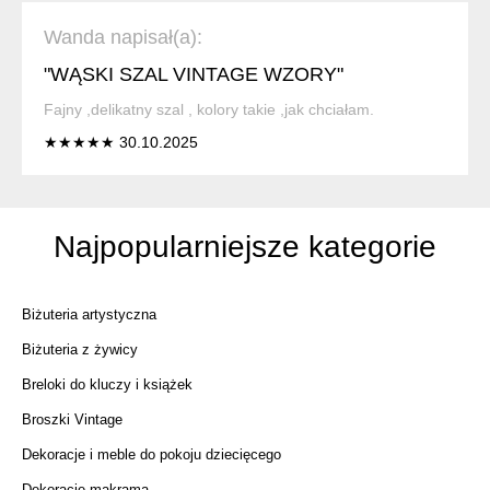
Wanda napisał(a):
"WĄSKI SZAL VINTAGE WZORY"
Fajny ,delikatny szal , kolory takie ,jak chciałam.
★★★★★ 30.10.2025
Najpopularniejsze kategorie
Biżuteria artystyczna
Biżuteria z żywicy
Breloki do kluczy i książek
Broszki Vintage
Dekoracje i meble do pokoju dziecięcego
Dekoracje makrama