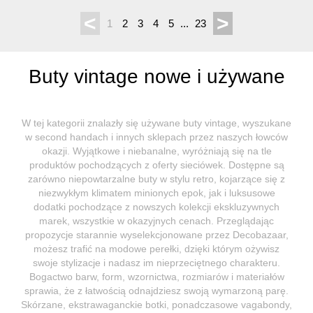
<
>
1
2
3
4
5
...
23
Buty vintage nowe i używane
W tej kategorii znalazły się używane buty vintage, wyszukane
w second handach i innych sklepach przez naszych łowców
okazji. Wyjątkowe i niebanalne, wyróżniają się na tle
produktów pochodzących z oferty sieciówek. Dostępne są
zarówno niepowtarzalne buty w stylu retro, kojarzące się z
niezwykłym klimatem minionych epok, jak i luksusowe
dodatki pochodzące z nowszych kolekcji ekskluzywnych
marek, wszystkie w okazyjnych cenach. Przeglądając
propozycje starannie wyselekcjonowane przez Decobazaar,
możesz trafić na modowe perełki, dzięki którym ożywisz
swoje stylizacje i nadasz im nieprzeciętnego charakteru.
Bogactwo barw, form, wzornictwa, rozmiarów i materiałów
sprawia, że z łatwością odnajdziesz swoją wymarzoną parę.
Skórzane, ekstrawaganckie botki, ponadczasowe vagabondy,