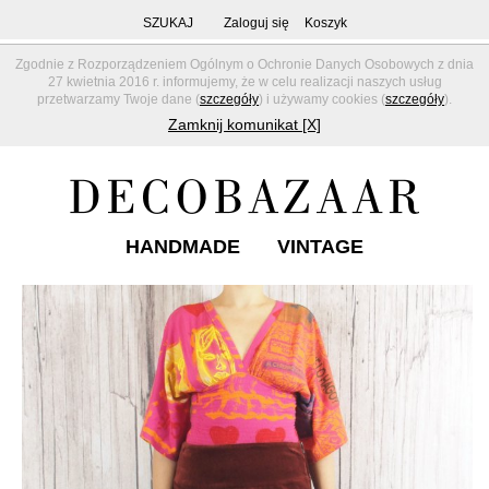
SZUKAJ
Zaloguj się
Koszyk
Zgodnie z Rozporządzeniem Ogólnym o Ochronie Danych Osobowych z dnia
27 kwietnia 2016 r. informujemy, że w celu realizacji naszych usług
przetwarzamy Twoje dane (
szczegóły
) i używamy cookies (
szczegóły
).
Zamknij komunikat [X]
HANDMADE
VINTAGE