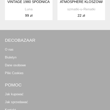
VINTAGE 1980 SPÓDNICA MIDI BLUZKA KOMPLET CZERWON
ATMOSPHERE KLOSZOWANA SP
Luna
szmatki-u-Renatki
99 zł
22 zł
DECOBAZAAR
O nas
Biuletyn
Dane osobowe
Pliki Cookies
POMOC
Jak kupować
Jak sprzedawać
Kontakt