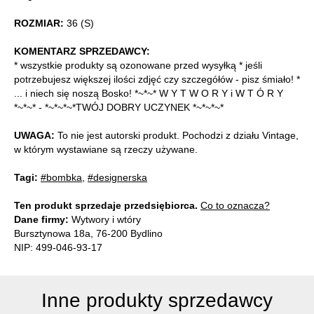
ROZMIAR:
36 (S)
KOMENTARZ SPRZEDAWCY:
* wszystkie produkty są ozonowane przed wysyłką * jeśli
potrzebujesz większej ilości zdjęć czy szczegółów - pisz śmiało! *
... i niech się noszą Bosko! *~*~* W Y T W O R Y i W T Ó R Y
*~*~* - *~*~*~*TWÓJ DOBRY UCZYNEK *~*~*~*
UWAGA:
To nie jest autorski produkt. Pochodzi z działu Vintage,
w którym wystawiane są rzeczy używane.
Tagi:
#bombka
,
#designerska
Ten produkt sprzedaje przedsiębiorca.
Co to oznacza?
Dane firmy:
Wytwory i wtóry
Bursztynowa 18a, 76-200 Bydlino
NIP: 499-046-93-17
Inne produkty sprzedawcy