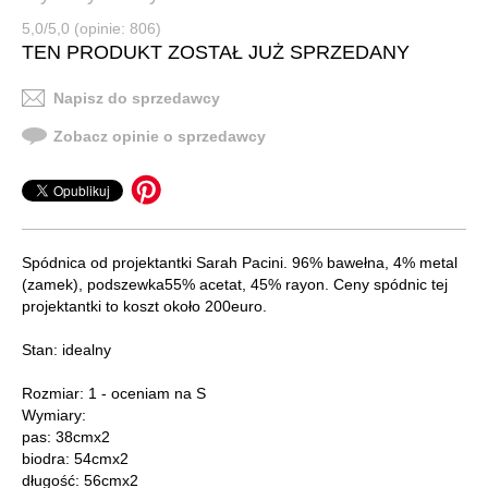
5,0/5,0 (opinie: 806)
TEN PRODUKT ZOSTAŁ JUŻ SPRZEDANY
Napisz do sprzedawcy
Zobacz opinie o sprzedawcy
Spódnica od projektantki Sarah Pacini. 96% bawełna, 4% metal
(zamek), podszewka55% acetat, 45% rayon. Ceny spódnic tej
projektantki to koszt około 200euro.
Stan: idealny
Rozmiar: 1 - oceniam na S
Wymiary:
pas: 38cmx2
biodra: 54cmx2
długość: 56cmx2