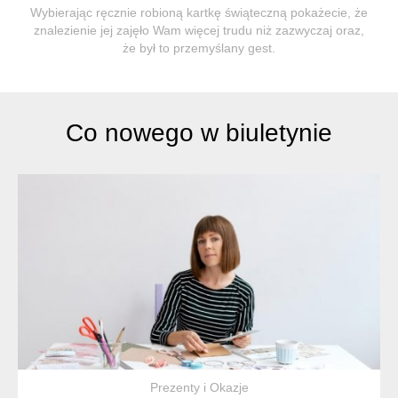
Wybierając ręcznie robioną kartkę świąteczną pokażecie, że
znalezienie jej zajęło Wam więcej trudu niż zazwyczaj oraz,
że był to przemyślany gest.
Co nowego w biuletynie
Prezenty i Okazje