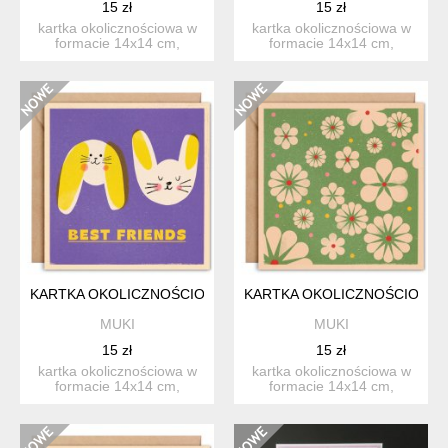
15 zł
15 zł
kartka okolicznościowa w
kartka okolicznościowa w
formacie 14x14 cm,
formacie 14x14 cm,
zaprojektowana i
zaprojektowana i
wydrukowa...
wydrukowa...
KARTKA OKOLICZNOŚCIOWA BEST FRIENDS + KOPERTA
KARTKA OKOLICZNOŚCIOWA 
MUKI
MUKI
15 zł
15 zł
kartka okolicznościowa w
kartka okolicznościowa w
formacie 14x14 cm,
formacie 14x14 cm,
zaprojektowana i
zaprojektowana i
wydrukowa...
wydrukowa...