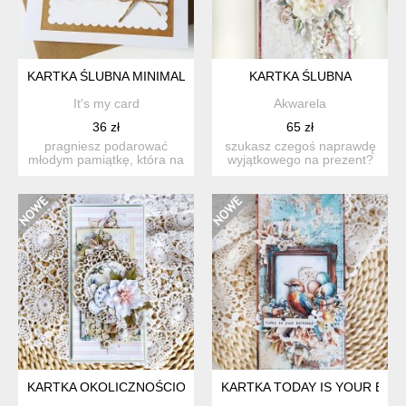
KARTKA ŚLUBNA MINIMALISTYCZNA
KARTKA ŚLUBNA
It's my card
Akwarela
36 zł
65 zł
pragniesz podarować
szukasz czegoś naprawdę
młodym pamiątkę, która na
wyjątkowego na prezent?
zawsze uchwyci magię
ta ręcznie wykonana ka...
ich...
KARTKA OKOLICZNOŚCIOWA, PREZENT RĘCZNIE ROBIONY
KARTKA TODAY IS YOUR BIR