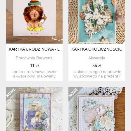
KARTKA URODZINOWA - LEW 1
KARTKA OKOLICZNOŚCIOWA 
Pracownia Barwena
Akwarela
11 zł
55 zł
kartka urodzinowa, wzór
szukasz czegoś naprawdę
akwarelowy, malowany
wyjątkowego na prezent?
ręcznie, poddany obróbce
ta ręcznie wykonana ka...
...