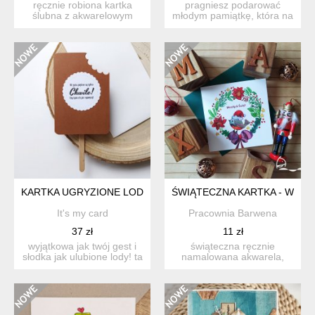
ręcznie robiona kartka
pragniesz podarować
ślubna z akwarelowym
młodym pamiątkę, która na
motywem liści i napisem
zawsze uchwyci magię
&q...
ich...
KARTKA UGRYZIONE LODY
ŚWIĄTECZNA KARTKA - WIAN
It's my card
Pracownia Barwena
37 zł
11 zł
wyjątkowa jak twój gest i
świąteczna ręcznie
słodka jak ulubione lody! ta
namalowana akwarela,
ręcznie wykona...
poddana obróbce cyfrowej.
o...