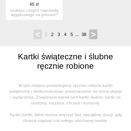
65 zł
szukasz czegoś naprawdę
wyjątkowego na prezent?
ta ręcznie wykonana ka...
<
>
1
2
3
4
5
...
38
Kartki świąteczne i ślubne
ręcznie robione
W tym miejscu prezentujemy ręcznie robione kartki
świąteczne i okolicznościowe, przeznaczone na różne okazje
i wydarzenia. Znajdziecie wśród nich kartki ślubne, kartki na
urodziny, rocznice, chrzest i komunię.
Są też kartki, które można wręczyć bez specjalnej okazji, gdy
chcecie napisać coś miłego ukochanej osobie.