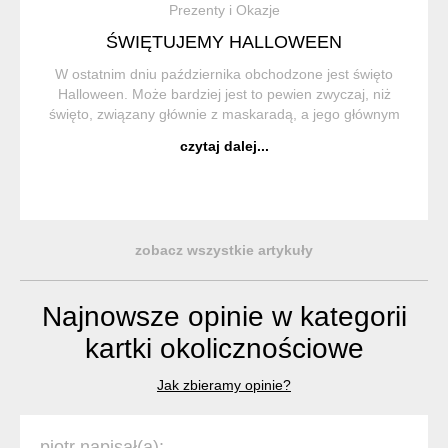
Prezenty i Okazje
ŚWIĘTUJEMY HALLOWEEN
W ostatnim dniu października obchodzone jest święto
Halloween. Może bardziej jest to pewien zwyczaj, niż
święto, związany głównie z maskaradą, a jego głównym
symbolem jest dynia, wydrążona i podświetlona tak, że
czytaj dalej...
przypomina twarz. Inne popularne ...
zobacz wszystkie artykuły
Najnowsze opinie w kategorii
kartki okolicznościowe
Jak zbieramy opinie?
piotr napisał(a):