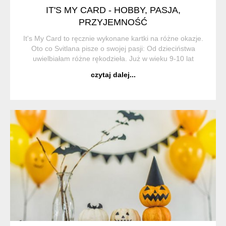
IT'S MY CARD - HOBBY, PASJA,
PRZYJEMNOŚĆ
It's My Card to ręcznie wykonane kartki na różne okazje.
Oto co Svitlana pisze o swojej pasji: Od dzieciństwa
uwielbiałam różne rękodzieła. Już w wieku 9-10 lat
dawalam jako prezenty, haftowane własnoręcznie robione
czytaj dalej...
poduszki i chuste...