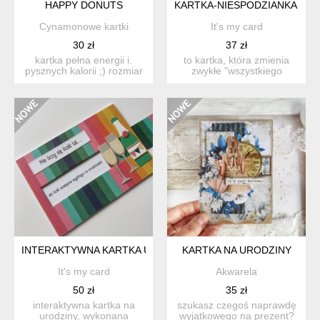
HAPPY DONUTS
KARTKA-NIESPODZIANKA Z B
Cynamonowe kartki
It's my card
30 zł
37 zł
kartka pełna energii i.
to kartka, która zmienia
pysznych kalorii ;) rozmiar
zwykłe "wszystkiego
kartki 14,8 x 1...
najlepszego" w ...
INTERAKTYWNA KARTKA URODZINOWA NIE LICZY SIĘ ILOŚĆ 
KARTKA NA URODZINY
It's my card
Akwarela
50 zł
35 zł
interaktywna kartka na
szukasz czegoś naprawdę
urodziny, wykonana
wyjątkowego na prezent?