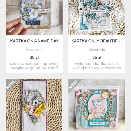
KARTKA ON A NAME DAY
KARTKA ONLY BEAUTIFUL DA
Akwarela
Akwarela
35 zł
35 zł
szukasz czegoś naprawdę
wykonana kartka to coś
wyjątkowego na prezent?
więcej niż zwykłe życzenia
ta ręcznie wykonana ka...
— to małe dzieło szt...