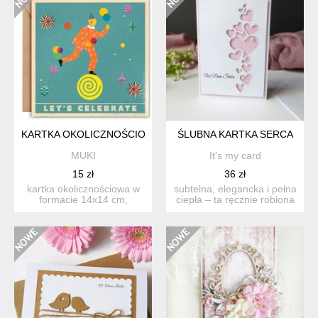
KARTKA OKOLICZNOŚCIOWA LET'S CELEBRATE + KOPERTA
ŚLUBNA KARTKA SERCA
MUKI
It's my card
15 zł
36 zł
kartka okolicznościowa w
subtelna, elegancka i pełna
formacie 14x14 cm,
ciepła – ta ręcznie robiona
zaprojektowana i
kartka ślubna ...
wydrukowa...