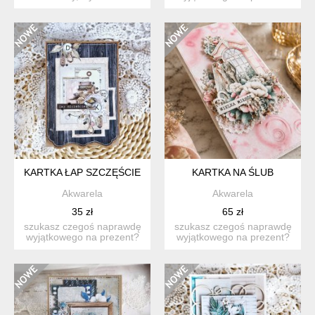
ręcznie. przesuwając
ta ręcznie wykonana ka...
kolorow...
KARTKA ŁAP SZCZĘŚCIE
KARTKA NA ŚLUB
Akwarela
Akwarela
35 zł
65 zł
szukasz czegoś naprawdę
szukasz czegoś naprawdę
wyjątkowego na prezent?
wyjątkowego na prezent?
ta ręcznie wykonana ka...
ta ręcznie wykonana ka...