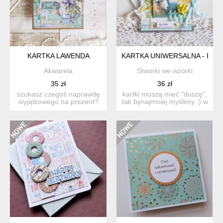
KARTKA LAWENDA
KARTKA UNIWERSALNA - DLA C
Akwarela
Stworki we wzorki
35 zł
36 zł
szukasz czegoś naprawdę
kartki muszą mieć "duszę",
wyjątkowego na prezent?
tak bynajmniej myślimy :) w
ta ręcznie wykonana ka...
nasz...