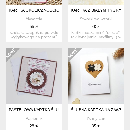
KARTKA OKOLICZNOŚCIOWA
KARTKA Z BIAŁYM TYGRYSKIE
Akwarela
Stworki we wzorki
55 zł
40 zł
szukasz czegoś naprawdę
kartki muszą mieć "duszę",
wyjątkowego na prezent?
tak bynajmniej myślimy :) w
ta ręcznie wykonana ka...
nasz...
PASTELOWA KARTKA ŚLUBNA
ŚLUBNA KARTKA NA ZAWSZE
Papiernik
It's my card
28 zł
35 zł