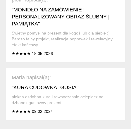
"MONIDŁO NA ZAMÓWIENIE |
PERSONALIZOWANY OBRAZ ŚLUBNY |
PAMIĄTKA"
Świetny pomysł na prezent dla kogoś lub dla siebie :)
Bardzo fajny projekt, realizacja poprawek i rewelacyjny
efekt końcowy.
★★★★★ 18.05.2026
Maria napisał(a):
"KURA CUDOWNA- GUSIA"
piekna ozdobna kura i rownoczesnie ocieplacz na
dzbanek gustowny prezent
★★★★★ 09.02.2024