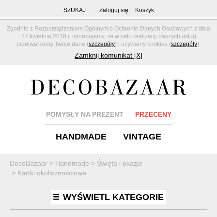
SZUKAJ
Zaloguj się
Koszyk
Zgodnie z Rozporządzeniem Ogólnym o Ochronie Danych Osobowych z dnia
27 kwietnia 2016 r. informujemy, że w celu realizacji naszych usług
przetwarzamy Twoje dane (
szczegóły
) i używamy cookies (
szczegóły
).
Zamknij komunikat [X]
POMYSŁY NA PREZENT
PRZECENY
HANDMADE
VINTAGE
DecoBazaar
>
Handmade
>
Święta i okazje
>
Kartki okolicznościowe
WYŚWIETL KATEGORIE