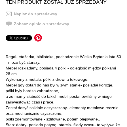
TEN PRODUKT ZOSTAŁ JUŻ SPRZEDANY
Napisz do sprzedawcy
Zobacz opinie o sprzedawcy
Regał- etażerka, biblioteka, pochodzenie Wielka Brytania lata 50
- może być starszy.
Mebel rozkładany, posiada 4 półki - odległość między półkami
28 cm.
Wykonany z metalu, półki z drewna tekowego.
Mebel gdy dotarł do nas był w złym stanie- posiadał korozje,
półki były bardzo zabrudzone,
a że mamy słabość do takich mebli postanowiliśmy w niego
zainwestować czas i prace.
Został dosyć solidnie oczyszczony- elementy metalowe ręcznie
oraz mechanicznie czyszczone,
półki zdemontowane - szlifowane, potem olejowane..
Stan: dobry- posiada patynę, otarcia- ślady czasu- to wpływa że