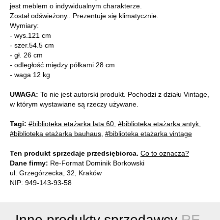
jest meblem o indywidualnym charakterze.
Został odświeżony.. Prezentuje się klimatycznie.
Wymiary:
- wys.121 cm
- szer.54.5 cm
- gł. 26 cm
- odległość między półkami 28 cm
- waga 12 kg
UWAGA:
To nie jest autorski produkt. Pochodzi z działu Vintage,
w którym wystawiane są rzeczy używane.
Tagi:
#biblioteka etażarka lata 60
,
#biblioteka etażarka antyk
,
#biblioteka etażarka bauhaus
,
#biblioteka etażarka vintage
Ten produkt sprzedaje przedsiębiorca.
Co to oznacza?
Dane firmy:
Re-Format Dominik Borkowski
ul. Grzegórzecka, 32, Kraków
NIP: 949-143-93-58
Inne produkty sprzedawcy
RE-