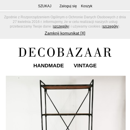
SZUKAJ
Zaloguj się
Koszyk
Zgodnie z Rozporządzeniem Ogólnym o Ochronie Danych Osobowych z dnia
27 kwietnia 2016 r. informujemy, że w celu realizacji naszych usług
przetwarzamy Twoje dane (
szczegóły
) i używamy cookies (
szczegóły
).
Zamknij komunikat [X]
HANDMADE
VINTAGE