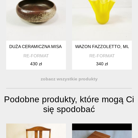
DUŻA CERAMICZNA MISA MID CENTURY, TROMBORG, DANIA, 
WAZON FAZZOLETTO, MURANO
RE-FORMAT
RE-FORMAT
430 zł
340 zł
zobacz wszystkie produkty
Podobne produkty, które mogą Ci
się spodobać