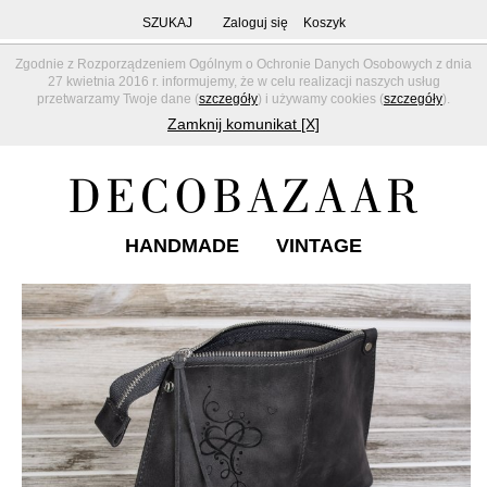
SZUKAJ
Zaloguj się
Koszyk
Zgodnie z Rozporządzeniem Ogólnym o Ochronie Danych Osobowych z dnia
27 kwietnia 2016 r. informujemy, że w celu realizacji naszych usług
przetwarzamy Twoje dane (
szczegóły
) i używamy cookies (
szczegóły
).
Zamknij komunikat [X]
HANDMADE
VINTAGE