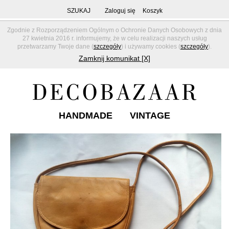
SZUKAJ
Zaloguj się
Koszyk
Zgodnie z Rozporządzeniem Ogólnym o Ochronie Danych Osobowych z dnia
27 kwietnia 2016 r. informujemy, że w celu realizacji naszych usług
przetwarzamy Twoje dane (
szczegóły
) i używamy cookies (
szczegóły
).
Zamknij komunikat [X]
HANDMADE
VINTAGE