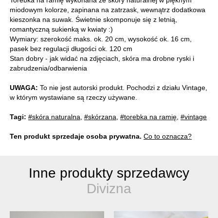
Torebka na ramię wykonana ze skóry naturalnej w pięknym
miodowym kolorze, zapinana na zatrzask, wewnątrz dodatkowa
kieszonka na suwak. Świetnie skomponuje się z letnią,
romantyczną sukienką w kwiaty :)
Wymiary: szerokość maks. ok. 20 cm, wysokość ok. 16 cm,
pasek bez regulacji długości ok. 120 cm
Stan dobry - jak widać na zdjęciach, skóra ma drobne ryski i
zabrudzenia/odbarwienia
UWAGA:
To nie jest autorski produkt. Pochodzi z działu Vintage,
w którym wystawiane są rzeczy używane.
Tagi:
#skóra naturalna
,
#skórzana
,
#torebka na ramię
,
#vintage
Ten produkt sprzedaje osoba prywatna.
Co to oznacza?
Inne produkty sprzedawcy
Divizna