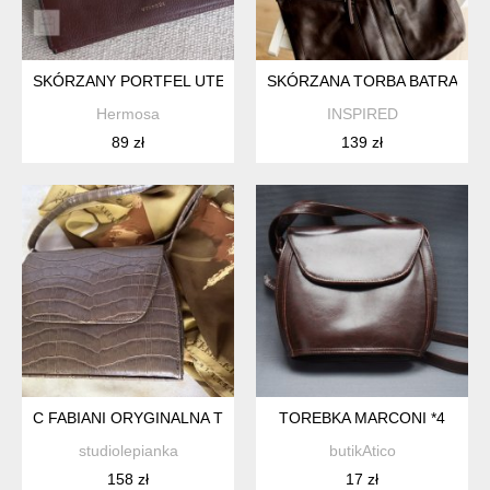
SKÓRZANY PORTFEL UTERQÜE
SKÓRZANA TORBA BATRA
Hermosa
INSPIRED
89 zł
139 zł
C FABIANI ORYGINALNA TOREBKA REGULOWANY PASEK CIE
TOREBKA MARCONI *4
studiolepianka
butikAtico
158 zł
17 zł