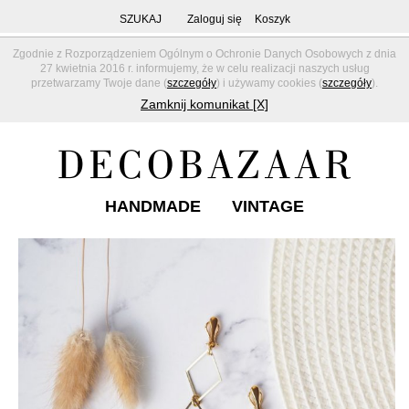
SZUKAJ
Zaloguj się
Koszyk
Zgodnie z Rozporządzeniem Ogólnym o Ochronie Danych Osobowych z dnia
27 kwietnia 2016 r. informujemy, że w celu realizacji naszych usług
przetwarzamy Twoje dane (
szczegóły
) i używamy cookies (
szczegóły
).
Zamknij komunikat [X]
HANDMADE
VINTAGE