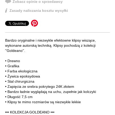
Zobacz opinie o sprzedawcy
Zasady naliczania kosztu wysyłki
Bardzo oryginalne i niezwykle efektowne klipsy wiszące,
wykonane autorską techniką. Klipsy pochodzą z kolekcji
''Goldeano''.
• Drewno
• Grafika
• Farba ekologiczna
• Żywica epoksydowa
• Stal chirurgiczna
• Zapięcia ze srebra pokrytego 24K złotem
• Bardzo ładnie wyglądają na uchu, zupełnie jak kolczyki
• Długość 7,5 cm
• Klipsy te mimo rozmiarów są niezwykle lekkie
••• KOLEKCJA GOLDEANO •••