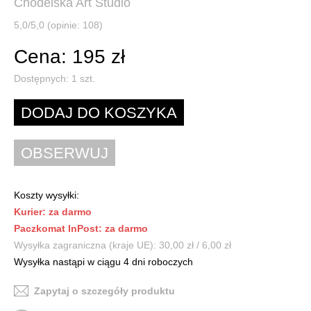
Chodelska Art Studio
5,0/5,0 (opinie: 108)
Cena: 195 zł
Dostępnych:
1
szt.
Koszty wysyłki:
Kurier: za darmo
Paczkomat InPost: za darmo
Wysyłka zagraniczna (kraje UE): 30,00 zł / 6,00 zł
Wysyłka nastąpi w ciągu 4 dni roboczych
Zapytaj o szczegóły produktu