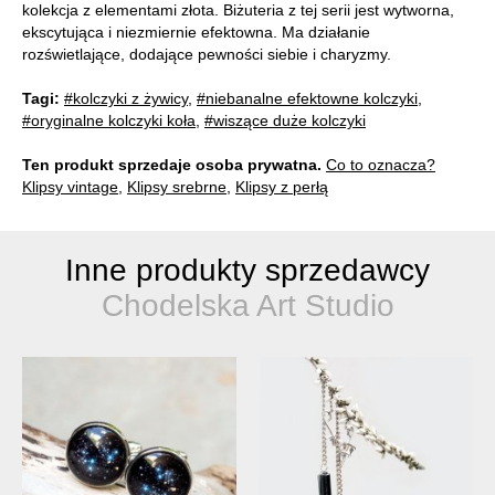
kolekcja z elementami złota. Biżuteria z tej serii jest wytworna,
ekscytująca i niezmiernie efektowna. Ma działanie
rozświetlające, dodające pewności siebie i charyzmy.
Tagi:
#kolczyki z żywicy
,
#niebanalne efektowne kolczyki
,
#oryginalne kolczyki koła
,
#wiszące duże kolczyki
Ten produkt sprzedaje osoba prywatna.
Co to oznacza?
Klipsy vintage
,
Klipsy srebrne
,
Klipsy z perłą
Inne produkty sprzedawcy
Chodelska Art Studio