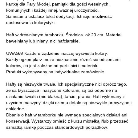
kartkę dla Pary Młodej, pamiątki dla gości weselnych,
komunijnych i każdej innej, ważnej uroczystości.
Sam/sama ustalasz tekst dedykacji. Istnieje możliwość
dostosowania kolorystyki.
Haft w drewnianym tamborku. Średnica ok 20 cm. Materiał
bawełniany lub lniany, nici hafciarskie.
UWAGA! Każde urządzenie inaczej wyświetla kolory.
Każdy egzemplarz może nieznacznie różnić się odcieniami
kolorów, co jest zależne od partii nici i materiału.
Produkt wykonywany na indywidualne zamówienie.
Hafty są niezwykle trwałe. Ich specjalistyczne nici oprócz tego,
że są błyszczące i nasycone kolorami, są też odporne na
działanie światła (nie blakną), tarcie, pranie. Haft wykonany z
użyciem maszyny, dzięki czemu detale są niezwykle precyzyjne i
dokładne.
Dbanie o haft w tamborku nie wymaga specjalnych działań ani
konserwacji. Wystarczy omieść z kurzu miotełką i/lub przetrzeć
szmatką ramkę podczas standardowych porządków.