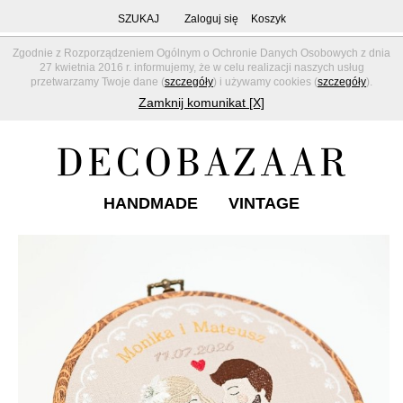
SZUKAJ
Zaloguj się
Koszyk
Zgodnie z Rozporządzeniem Ogólnym o Ochronie Danych Osobowych z dnia
27 kwietnia 2016 r. informujemy, że w celu realizacji naszych usług
przetwarzamy Twoje dane (
szczegóły
) i używamy cookies (
szczegóły
).
Zamknij komunikat [X]
HANDMADE
VINTAGE