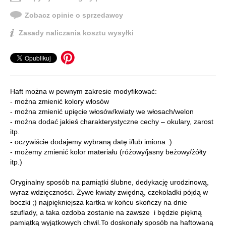
Zobacz opinie o sprzedawcy
Zasady naliczania kosztu wysyłki
Haft można w pewnym zakresie modyfikować:
- można zmienić kolory włosów
- można zmienić upięcie włosów/kwiaty we włosach/welon
- można dodać jakieś charakterystyczne cechy – okulary, zarost
itp.
- oczywiście dodajemy wybraną datę i/lub imiona :)
- możemy zmienić kolor materiału (różowy/jasny beżowy/żółty
itp.)
Oryginalny sposób na pamiątki ślubne, dedykację urodzinową,
wyraz wdzięczności. Żywe kwiaty zwiędną, czekoladki pójdą w
boczki ;) najpiękniejsza kartka w końcu skończy na dnie
szuflady, a taka ozdoba zostanie na zawsze i będzie piękną
pamiątką wyjątkowych chwil.To doskonały sposób na haftowaną