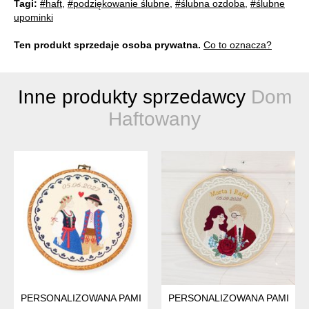
Tagi:
#haft
,
#podziękowanie ślubne
,
#ślubna ozdoba
,
#ślubne
upominki
Ten produkt sprzedaje osoba prywatna.
Co to oznacza?
Inne produkty sprzedawcy
Dom
Haftowany
PERSONALIZOWANA PAMIĄTKA ŚLUBNA/ZARĘCZYNOWA , HAF
PERSONALIZOWANA PAMIĄTK