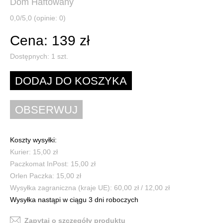
Dom Haftowany
0,0/5,0 (opinie: 0)
Cena: 139 zł
Dostępnych:
1
szt.
Koszty wysyłki:
Kurier: 15,00 zł
Paczkomat InPost: 15,00 zł
Orlen Paczka: 15,00 zł
Wysyłka zagraniczna (kraje UE): 60,00 zł / 12,00 zł
Wysyłka nastąpi w ciągu 3 dni roboczych
Zapytaj o szczegóły produktu