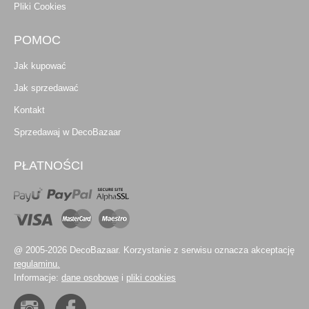
Pliki Cookies
POMOC
Jak kupować
Jak sprzedawać
Kontakt
Sprzedawaj w DecoBazaar
PŁATNOŚCI
@ 2005-2026 DecoBazaar. Korzystanie z serwisu oznacza akceptację
regulaminu.
Informacje:
dane osobowe
i
pliki cookies