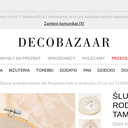
z dnia 27 kwietnia 2016 r. informujemy, że w celu realizacji naszych usług pr
Zamknij komunikat [X]
OMYSŁY NA PREZENT
SPRZEDAWCY
POLECAMY
PRZECE
IA
BIŻUTERIA
TOREBKI
DODATKI
PAN
DZIECKO
DO
Ślubne podziękowania dla Rodziców haft w tamborku 23 cm (nr 71342
ŚLU
ROD
TAM
Dom H