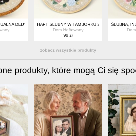
AMIĄTKA ŚLUBNA 31
DUALNA DEDYKACJA, HAFT W OPRAWIE VINTAGE
HAFT ŚLUBNY W TAMBORKU 20 CM, INDYWIDUA
ŚLUBNA, I
wany
Dom Haftowany
Dom
99 zł
zobacz wszystkie produkty
ne produkty, które mogą Ci się sp