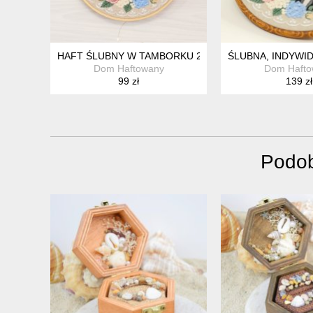
HAFT ŚLUBNY W TAMBORKU 20 CM, INDYWIDUALNA P
ŚLUBNA, INDYWI
Dom Haftowany
Dom Hafto
99 zł
139 zł
Podob