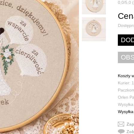
0,0/5,0 (
Cena
Dostępn
Koszty w
Kurier: 1
Paczkoma
Orlen Pa
Wysyłka 
Wysyłka 
Zap
Zob