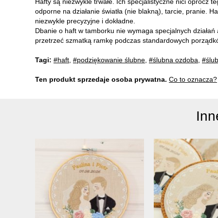
Hafty są niezwykle trwałe. Ich specjalistyczne nici oprócz t
odporne na działanie światła (nie blakną), tarcie, pranie.
niezwykle precyzyjne i dokładne.
Dbanie o haft w tamborku nie wymaga specjalnych działań a
przetrzeć szmatką ramkę podczas standardowych porządk
Tagi:
#haft
,
#podziękowanie ślubne
,
#ślubna ozdoba
,
#ślu
Ten produkt sprzedaje osoba prywatna.
Co to oznacza?
Inn