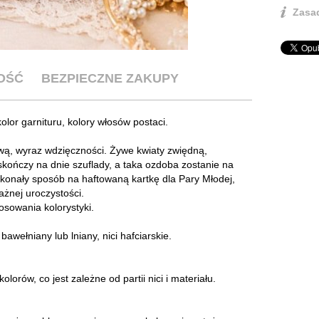
Zasad
OŚĆ
BEZPIECZNE ZAKUPY
olor garnituru, kolory włosów postaci.
wą, wyraz wdzięczności. Żywe kwiaty zwiędną,
 skończy na dnie szuflady, a taka ozdoba zostanie na
konały sposób na haftowaną kartkę dla Pary Młodej,
ażnej uroczystości.
osowania kolorystyki.
wełniany lub lniany, nici hafciarskie.
orów, co jest zależne od partii nici i materiału.