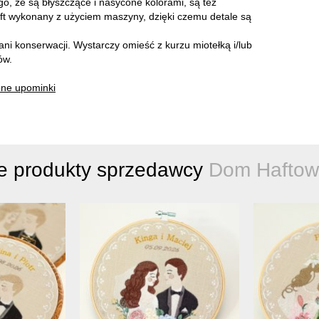
ego, że są błyszczące i nasycone kolorami, są też
 Haft wykonany z użyciem maszyny, dzięki czemu detale są
ni konserwacji. Wystarczy omieść z kurzu miotełką i/lub
ów.
bne upominki
e produkty sprzedawcy
Dom Haftow