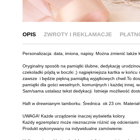
OPIS
ZWROTY I REKLAMACJE
PŁATN
Personalizacja: data, imiona, napisy. Można zmienić także k
Oryginalny sposób na pamiątki ślubne, dedykację urodzino
czekoladki pójdą w boczki ;) najpiękniejsza kartka w końcu
zawsze i będzie piękną pamiątką wyjątkowych chwil.To dos
pamiątki dla gości weselnych, komunijnych i każdej innej, w
Sam/sama ustalasz tekst dedykacji. Istnieje możliwość dost
Haft w drewnianym tamborku. Średnica ok 23 cm. Materiał ba
UWAGA! Każde urządzenie inaczej wyświetla kolory.
Każdy egzemplarz może nieznacznie różnić się odcieniami kol
Produkt wykonywany na indywidualne zamówienie.