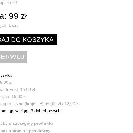
opinie: 0)
: 99 zł
ych:
1
szt.
ysyłki:
5,00 zł
t InPost: 15,00 zł
czka: 15,00 zł
zagraniczna (kraje UE): 60,00 zł / 12,00 zł
nastąpi w ciągu 3 dni roboczych
ytaj o szczegóły produktu
acz opinie o sprzedawcy