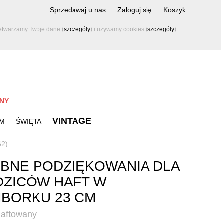
Sprzedawaj u nas
Zaloguj się
Koszyk
zetwarzamy Twoje dane (
szczegóły
) i używamy cookies (
szczegóły
).
NY
VINTAGE
M
ŚWIĘTA
62)
BNE PODZIĘKOWANIA DLA
ZICÓW HAFT W
BORKU 23 CM
aftowany