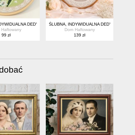
LNA PAMIĄTKA ŚLUBNA 32
NDYWIDUALNA DEDYKACJA, HAFT W TAMBORKU
ŚLUBNA, INDYWIDUALNA DEDYKACJA, HA
 Haftowany
Dom Haftowany
99 zł
139 zł
odobać