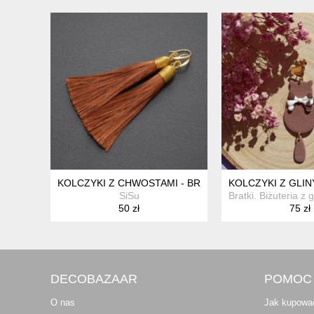
KOLCZYKI Z CHWOSTAMI - BRĄZOWE
KOLCZYKI Z GLI
SiSu
Bratki. Biżuteria z 
50 zł
75 zł
DECOBAZAAR
POMOC
O nas
Jak kupowa