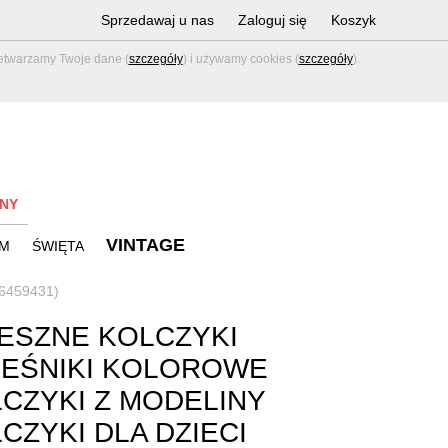
Sprzedawaj u nas
Zaloguj się
Koszyk
zetwarzamy Twoje dane (
szczegóły
) i używamy cookies (
szczegóły
).
NY
VINTAGE
M
ŚWIĘTA
r 6459431)
ESZNE KOLCZYKI
EŚNIKI KOLOROWE
CZYKI Z MODELINY
CZYKI DLA DZIECI