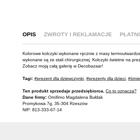
OPIS
ZWROTY I REKLAMACJE
PŁATN
Kolorowe kolczyki wykonane ręcznie z masy termoutwardzal
wykonane są ze stali chirurgicznej. Kolczyki świetne na pre
Zobacz moją całą galerię w Decobazaar!
Tagi:
#prezent dla dziewczynki
,
#prezenty dla dzieci
,
#śmie
Ten produkt sprzedaje przedsiębiorca.
Co to oznacza?
Dane firmy:
Omifimo Magdalena Bułdak
Promykowa 7g, 35-304 Rzeszów
NIP: 813-333-67-14