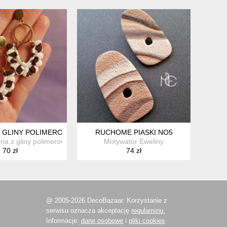
Z GLINY POLIMEROWEJ A'LA KRÓWKA
RUCHOME PIASKI NO5
eria z gliny polimerowej
Motywator Eweliny
70 zł
74 zł
@ 2005-2026 DecoBazaar. Korzystanie z
serwisu oznacza akceptację
regulaminu.
Informacje:
dane osobowe
i
pliki cookies