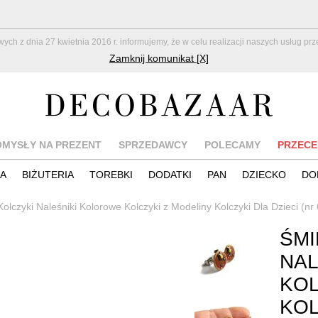
z dnia 27 kwietnia 2016 r. informujemy, że w celu realizacji naszych usług pr
Zamknij komunikat [X]
OMYSŁY NA PREZENT
SPRZEDAWCY
POLECAMY
PRZECE
IA
BIŻUTERIA
TOREBKI
DODATKI
PAN
DZIECKO
DO
olczyki Naleśniki Kolorowe Kolczyki z Modeliny Kolczyki Dla Dzieci (n
ŚMI
NAL
KOL
KOL