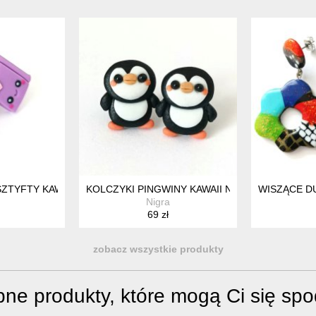
YFTACH
SZTYFTY KAWAII KSIĄŻECZKI FIOLETOWE
KOLCZYKI PINGWINY KAWAII NA SZTYFTACH U
WISZĄCE D
Nigra
69 zł
zobacz wszystkie produkty
ne produkty, które mogą Ci się sp