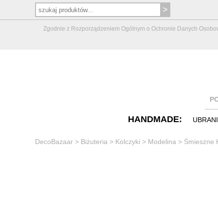
Zgodnie z Rozporządzeniem Ogólnym o Ochronie Danych Osobowych 
P
HANDMADE:
UBRAN
DecoBazaar
>
Biżuteria
>
Kolczyki
>
Modelina
>
Śmieszne K