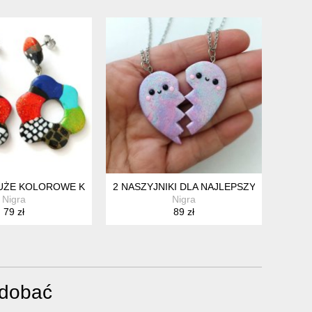
ROCZA BIŻUTERIA HANDMADE
UŻE KOLOROWE KOLCZYKI KWIATY
2 NASZYJNIKI DLA NAJLEPSZYCH PRZYJA
Nigra
Nigra
79 zł
89 zł
odobać