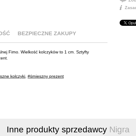
Zasad
OŚĆ
BEZPIECZNE ZAKUPY
nej Fimo. Wielkość kolczyków to 1 cm. Sztyfty
zent.
szne kolczyki
,
#śmieszny prezent
Inne produkty sprzedawcy
Nigra