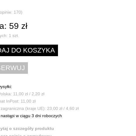
(opinie: 170)
: 59 zł
ych:
1
szt.
ysyłki:
olska: 11,00 zł / 2,20 zł
t InPost: 11,00 zł
zagraniczna (kraje UE): 23,00 zł / 4,60 zł
nastąpi w ciągu 3 dni roboczych
ytaj o szczegóły produktu
acz opinie o sprzedawcy