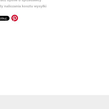
y naliczania kosztu wysyłki